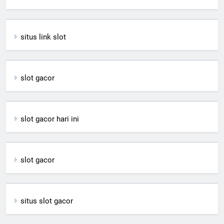
situs link slot
slot gacor
slot gacor hari ini
slot gacor
situs slot gacor