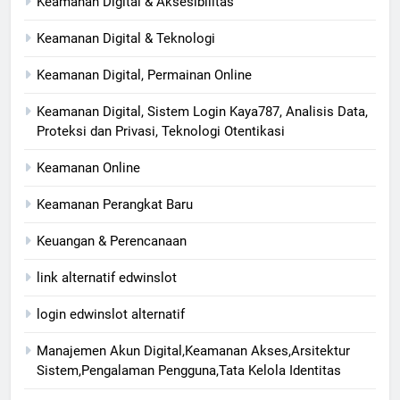
Keamanan Digital & Aksesibilitas
Keamanan Digital & Teknologi
Keamanan Digital, Permainan Online
Keamanan Digital, Sistem Login Kaya787, Analisis Data,
Proteksi dan Privasi, Teknologi Otentikasi
Keamanan Online
Keamanan Perangkat Baru
Keuangan & Perencanaan
link alternatif edwinslot
login edwinslot alternatif
Manajemen Akun Digital,Keamanan Akses,Arsitektur
Sistem,Pengalaman Pengguna,Tata Kelola Identitas