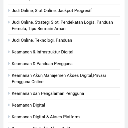
Judi Online, Slot Online, Jackpot Progresif
Judi Online, Strategi Slot, Pendekatan Logis, Panduan
Pemula, Tips Bermain Aman
Judi Online, Teknologi, Panduan
Keamanan & Infrastruktur Digital
Keamanan & Panduan Pengguna
Keamanan Akun,Manajemen Akses Digital,Privasi
Pengguna Online
Keamanan dan Pengalaman Pengguna
Keamanan Digital
Keamanan Digital & Akses Platform