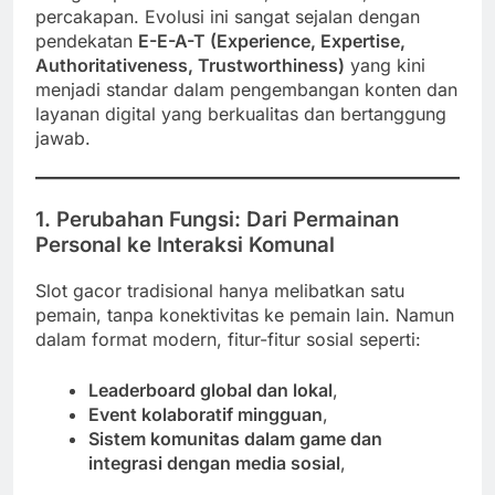
percakapan. Evolusi ini sangat sejalan dengan
pendekatan
E-E-A-T (Experience, Expertise,
Authoritativeness, Trustworthiness)
yang kini
menjadi standar dalam pengembangan konten dan
layanan digital yang berkualitas dan bertanggung
jawab.
1.
Perubahan Fungsi: Dari Permainan
Personal ke Interaksi Komunal
Slot gacor tradisional hanya melibatkan satu
pemain, tanpa konektivitas ke pemain lain. Namun
dalam format modern, fitur-fitur sosial seperti:
Leaderboard global dan lokal
,
Event kolaboratif mingguan
,
Sistem komunitas dalam game dan
integrasi dengan media sosial
,