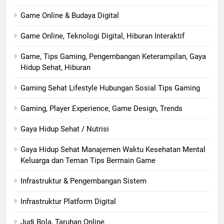
Game Online & Budaya Digital
Game Online, Teknologi Digital, Hiburan Interaktif
Game, Tips Gaming, Pengembangan Keterampilan, Gaya
Hidup Sehat, Hiburan
Gaming Sehat Lifestyle Hubungan Sosial Tips Gaming
Gaming, Player Experience, Game Design, Trends
Gaya Hidup Sehat / Nutrisi
Gaya Hidup Sehat Manajemen Waktu Kesehatan Mental
Keluarga dan Teman Tips Bermain Game
Infrastruktur & Pengembangan Sistem
Infrastruktur Platform Digital
Judi Bola, Taruhan Online