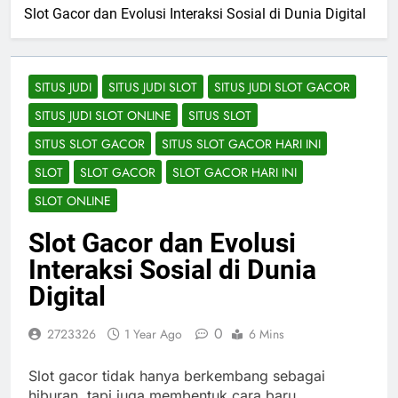
Slot Gacor dan Evolusi Interaksi Sosial di Dunia Digital
SITUS JUDI
SITUS JUDI SLOT
SITUS JUDI SLOT GACOR
SITUS JUDI SLOT ONLINE
SITUS SLOT
SITUS SLOT GACOR
SITUS SLOT GACOR HARI INI
SLOT
SLOT GACOR
SLOT GACOR HARI INI
SLOT ONLINE
Slot Gacor dan Evolusi
Interaksi Sosial di Dunia
Digital
0
2723326
1 Year Ago
6 Mins
Slot gacor tidak hanya berkembang sebagai
hiburan, tapi juga membentuk cara baru