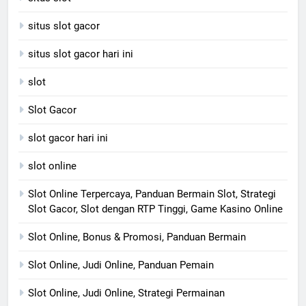
situs slot gacor
situs slot gacor hari ini
slot
Slot Gacor
slot gacor hari ini
slot online
Slot Online Terpercaya, Panduan Bermain Slot, Strategi
Slot Gacor, Slot dengan RTP Tinggi, Game Kasino Online
Slot Online, Bonus & Promosi, Panduan Bermain
Slot Online, Judi Online, Panduan Pemain
Slot Online, Judi Online, Strategi Permainan