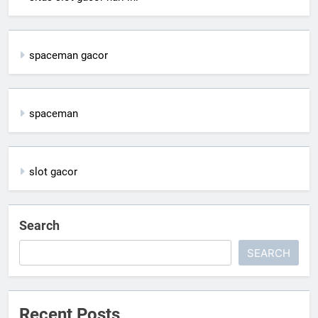
spaceman gacor
spaceman
slot gacor
Search
SEARCH
Recent Posts