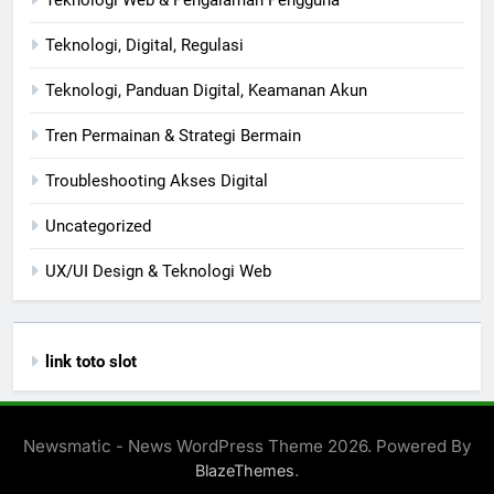
Teknologi, Digital, Regulasi
Teknologi, Panduan Digital, Keamanan Akun
Tren Permainan & Strategi Bermain
Troubleshooting Akses Digital
Uncategorized
UX/UI Design & Teknologi Web
link toto slot
Newsmatic - News WordPress Theme 2026. Powered By
.
BlazeThemes