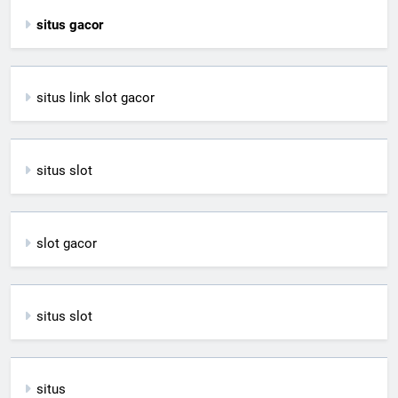
situs gacor
situs link slot gacor
situs slot
slot gacor
situs slot
situs