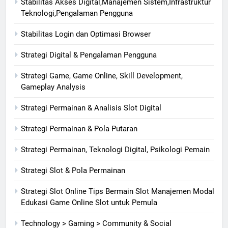
Stabilitas Akses Digital,Manajemen Sistem,Infrastruktur
Teknologi,Pengalaman Pengguna
Stabilitas Login dan Optimasi Browser
Strategi Digital & Pengalaman Pengguna
Strategi Game, Game Online, Skill Development,
Gameplay Analysis
Strategi Permainan & Analisis Slot Digital
Strategi Permainan & Pola Putaran
Strategi Permainan, Teknologi Digital, Psikologi Pemain
Strategi Slot & Pola Permainan
Strategi Slot Online Tips Bermain Slot Manajemen Modal
Edukasi Game Online Slot untuk Pemula
Technology > Gaming > Community & Social