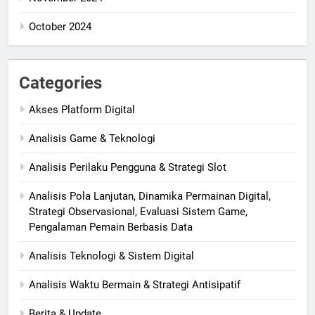
October 2024
Categories
Akses Platform Digital
Analisis Game & Teknologi
Analisis Perilaku Pengguna & Strategi Slot
Analisis Pola Lanjutan, Dinamika Permainan Digital,
Strategi Observasional, Evaluasi Sistem Game,
Pengalaman Pemain Berbasis Data
Analisis Teknologi & Sistem Digital
Analisis Waktu Bermain & Strategi Antisipatif
Berita & Update