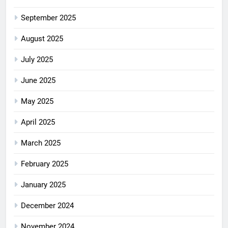
September 2025
August 2025
July 2025
June 2025
May 2025
April 2025
March 2025
February 2025
January 2025
December 2024
November 2024