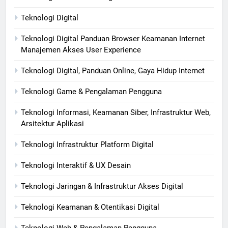
Teknologi Digital
Teknologi Digital Panduan Browser Keamanan Internet
Manajemen Akses User Experience
Teknologi Digital, Panduan Online, Gaya Hidup Internet
Teknologi Game & Pengalaman Pengguna
Teknologi Informasi, Keamanan Siber, Infrastruktur Web,
Arsitektur Aplikasi
Teknologi Infrastruktur Platform Digital
Teknologi Interaktif & UX Desain
Teknologi Jaringan & Infrastruktur Akses Digital
Teknologi Keamanan & Otentikasi Digital
Teknologi Web & Pengalaman Pengguna