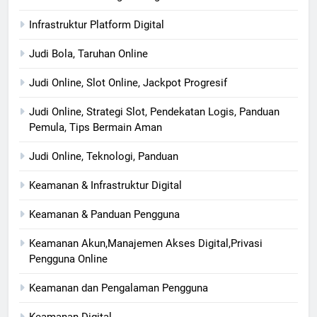
Infrastruktur Platform Digital
Judi Bola, Taruhan Online
Judi Online, Slot Online, Jackpot Progresif
Judi Online, Strategi Slot, Pendekatan Logis, Panduan
Pemula, Tips Bermain Aman
Judi Online, Teknologi, Panduan
Keamanan & Infrastruktur Digital
Keamanan & Panduan Pengguna
Keamanan Akun,Manajemen Akses Digital,Privasi
Pengguna Online
Keamanan dan Pengalaman Pengguna
Keamanan Digital