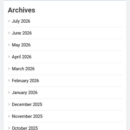
Archives
July 2026
June 2026
May 2026
April 2026
March 2026
February 2026
January 2026
December 2025
November 2025
October 2025