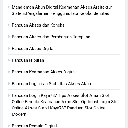
Manajemen Akun Digital,Keamanan Akses,Arsitektur
Sistem,Pengalaman Pengguna,Tata Kelola Identitas
Panduan Akses dan Koneksi
Panduan Akses dan Pembaruan Tampilan
Panduan Akses Digital
Panduan Hiburan
Panduan Keamanan Akses Digital
Panduan Login dan Stabilitas Akses Akun
Panduan Login Kaya787 Tips Akses Slot Aman Slot
Online Pemula Keamanan Akun Slot Optimasi Login Slot
Online Akses Stabil Kaya787 Panduan Slot Online
Modern
Panduan Pemula Digital