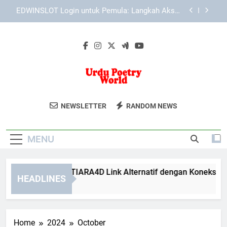
Skip
EDWINSLOT Login untuk Pemula: Langkah Akses
to
yang Mudah Dipahami
content
Tips Login Edwinslot Saat Menggunakan
Perangkat Baru agar Akses Akun Tetap Aman
Panduan Lengkap Lebah4D Login untuk Pengguna
Baru
Cara Membuka TIARA4D Link Alternatif dengan
Koneksi Stabil
Urdu Poetry
Nikmati Koleksi Puisi Urdu Terbaik Di
EDWINSLOT Login untuk Pemula: Langkah Akses
NEWSLETTER
RANDOM NEWS
yang Mudah Dipahami
World
Urdu Poetry World. Sastra Yang Penuh
Tips Login Edwinslot Saat Menggunakan
Makna Dan Keindahan.
Perangkat Baru agar Akses Akun Tetap Aman
MENU
Panduan Lengkap Lebah4D Login untuk Pengguna
Baru
Cara Membuka TIARA4D Link Alternatif dengan Koneksi Stab
HEADLINES
4 Weeks Ago
Home
2024
October