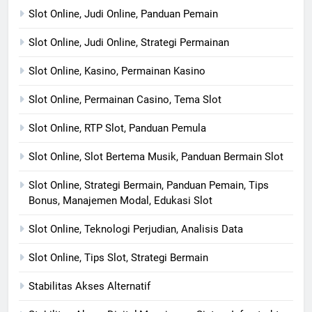
Slot Online, Judi Online, Panduan Pemain
Slot Online, Judi Online, Strategi Permainan
Slot Online, Kasino, Permainan Kasino
Slot Online, Permainan Casino, Tema Slot
Slot Online, RTP Slot, Panduan Pemula
Slot Online, Slot Bertema Musik, Panduan Bermain Slot
Slot Online, Strategi Bermain, Panduan Pemain, Tips
Bonus, Manajemen Modal, Edukasi Slot
Slot Online, Teknologi Perjudian, Analisis Data
Slot Online, Tips Slot, Strategi Bermain
Stabilitas Akses Alternatif