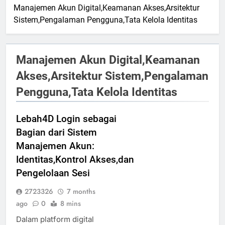
Manajemen Akun Digital,Keamanan Akses,Arsitektur
Sistem,Pengalaman Pengguna,Tata Kelola Identitas
Manajemen Akun Digital,Keamanan
Akses,Arsitektur Sistem,Pengalaman
Pengguna,Tata Kelola Identitas
Lebah4D Login sebagai
Bagian dari Sistem
Manajemen Akun:
Identitas,Kontrol Akses,dan
Pengelolaan Sesi
2723326
7 months
ago
0
8 mins
Dalam platform digital