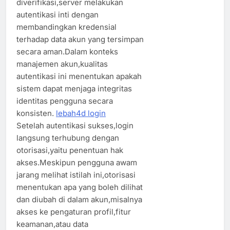
diverifikasi,server melakukan
autentikasi inti dengan
membandingkan kredensial
terhadap data akun yang tersimpan
secara aman.Dalam konteks
manajemen akun,kualitas
autentikasi ini menentukan apakah
sistem dapat menjaga integritas
identitas pengguna secara
konsisten.
lebah4d login
Setelah autentikasi sukses,login
langsung terhubung dengan
otorisasi,yaitu penentuan hak
akses.Meskipun pengguna awam
jarang melihat istilah ini,otorisasi
menentukan apa yang boleh dilihat
dan diubah di dalam akun,misalnya
akses ke pengaturan profil,fitur
keamanan,atau data