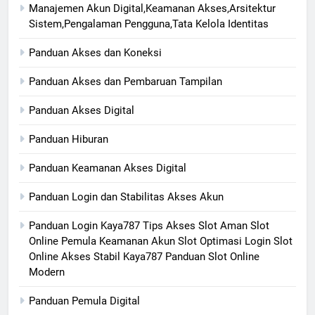
Manajemen Akun Digital,Keamanan Akses,Arsitektur
Sistem,Pengalaman Pengguna,Tata Kelola Identitas
Panduan Akses dan Koneksi
Panduan Akses dan Pembaruan Tampilan
Panduan Akses Digital
Panduan Hiburan
Panduan Keamanan Akses Digital
Panduan Login dan Stabilitas Akses Akun
Panduan Login Kaya787 Tips Akses Slot Aman Slot
Online Pemula Keamanan Akun Slot Optimasi Login Slot
Online Akses Stabil Kaya787 Panduan Slot Online
Modern
Panduan Pemula Digital