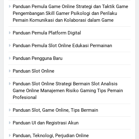
Panduan Pemula Game Online Strategi dan Taktik Game
Pengembangan Skill Gamer Psikologi dan Perilaku
Pemain Komunikasi dan Kolaborasi dalam Game
Panduan Pemula Platform Digital
Panduan Pemula Slot Online Edukasi Permainan
Panduan Pengguna Baru
Panduan Slot Online
Panduan Slot Online Strategi Bermain Slot Analisis
Game Online Manajemen Risiko Gaming Tips Pemain
Profesional
Panduan Slot, Game Online, Tips Bermain
Panduan UI dan Registrasi Akun
Panduan, Teknologi, Perjudian Online