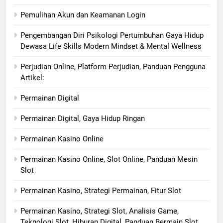
Pemulihan Akun dan Keamanan Login
Pengembangan Diri Psikologi Pertumbuhan Gaya Hidup
Dewasa Life Skills Modern Mindset & Mental Wellness
Perjudian Online, Platform Perjudian, Panduan Pengguna
Artikel:
Permainan Digital
Permainan Digital, Gaya Hidup Ringan
Permainan Kasino Online
Permainan Kasino Online, Slot Online, Panduan Mesin
Slot
Permainan Kasino, Strategi Permainan, Fitur Slot
Permainan Kasino, Strategi Slot, Analisis Game,
Teknologi Slot, Hiburan Digital, Panduan Bermain Slot