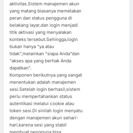
aktivitas.Sistem manajemen akun
yang matang biasanya memetakan
peran dan status pengguna di
belakang layar,dan login menjadi
titik aktivasi yang menyalakan
konteks tersebut.Sehingga,login
bukan hanya “ya atau
tidak”,melainkan “siapa Anda”dan
“akses apa yang berhak Anda
dapatkan”.
Komponen berikutnya yang sangat
menentukan adalah manajemen
sesi.Setelah login berhasil,sistem
perlu mempertahankan status
autentikasi melalui cookie atau
token sesi.Di sinilah login menyatu
dengan manajemen akun sehari-
hari,karena sesi yang stabil
membuat pengguna bisa