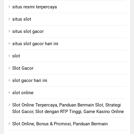
situs resmi terpercaya
situs slot
situs slot gacor
situs slot gacor hari ini
slot
Slot Gacor
slot gacor hari ini
slot online
Slot Online Terpercaya, Panduan Bermain Slot, Strategi
Slot Gacor, Slot dengan RTP Tinggi, Game Kasino Online
Slot Online, Bonus & Promosi, Panduan Bermain