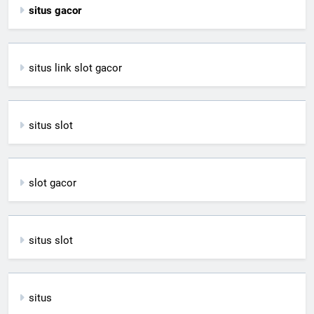
situs gacor
situs link slot gacor
situs slot
slot gacor
situs slot
situs