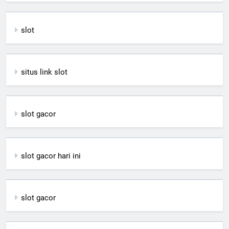
slot
situs link slot
slot gacor
slot gacor hari ini
slot gacor