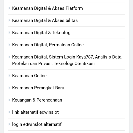
Keamanan Digital & Akses Platform
Keamanan Digital & Aksesibilitas
Keamanan Digital & Teknologi
Keamanan Digital, Permainan Online
Keamanan Digital, Sistem Login Kaya787, Analisis Data,
Proteksi dan Privasi, Teknologi Otentikasi
Keamanan Online
Keamanan Perangkat Baru
Keuangan & Perencanaan
link alternatif edwinslot
login edwinslot alternatif