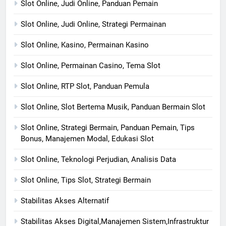
Slot Online, Judi Online, Panduan Pemain
Slot Online, Judi Online, Strategi Permainan
Slot Online, Kasino, Permainan Kasino
Slot Online, Permainan Casino, Tema Slot
Slot Online, RTP Slot, Panduan Pemula
Slot Online, Slot Bertema Musik, Panduan Bermain Slot
Slot Online, Strategi Bermain, Panduan Pemain, Tips
Bonus, Manajemen Modal, Edukasi Slot
Slot Online, Teknologi Perjudian, Analisis Data
Slot Online, Tips Slot, Strategi Bermain
Stabilitas Akses Alternatif
Stabilitas Akses Digital,Manajemen Sistem,Infrastruktur