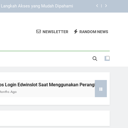
 Langkah Akses yang Mudah Dipahami
gkat Baru agar Akses Akun Tetap Aman
p Lebah4D Login untuk Pengguna Baru
NEWSLETTER
RANDOM NEWS
ink Alternatif dengan Koneksi Stabil
enuh Makna Dan Keindahan.
 Langkah Akses yang Mudah Dipahami
gkat Baru agar Akses Akun Tetap Aman
p Lebah4D Login untuk Pengguna Baru
winslot Saat Menggunakan Perangkat Baru agar Akses Akun T