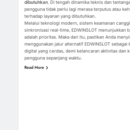
dibutuhkan
. Di tengah dinamika teknis dan tantanga
pengguna tidak perlu lagi merasa terputus atau ke
terhadap layanan yang dibutuhkan.
Melalui teknologi modern, sistem keamanan canggih
sinkronisasi real-time, EDWINSLOT menunjukkan ba
adalah prioritas. Maka dari itu, pastikan Anda men
menggunakan jalur alternatif EDWINSLOT sebagai b
digital yang cerdas, demi kelancaran aktivitas dan
pengguna sepanjang waktu.
Read More