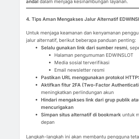
andal
dalam menjaga kesinambungan layanan.
4. Tips Aman Mengakses Jalur Alternatif EDWIN
Untuk menjaga keamanan dan kenyamanan penggu
jalur alternatif, berikut beberapa panduan penting:
Selalu gunakan link dari sumber resmi
, sepe
Halaman pengumuman EDWINSLOT
Media sosial terverifikasi
Email newsletter resmi
Pastikan URL menggunakan protokol HTTP
Aktifkan fitur 2FA (Two-Factor Authenticat
meningkatkan perlindungan akun
Hindari mengakses link dari grup publik at
mencurigakan
Simpan situs alternatif di bookmark
untuk 
depan
Langkah-langkah ini akan membantu pengguna teta