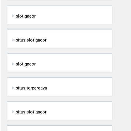
slot gacor
situs slot gacor
slot gacor
situs terpercaya
situs slot gacor