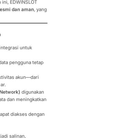
n ini, EDWINSLOT
s resmi dan aman
, yang
a
ntegrasi untuk
ata pengguna tetap
tivitas akun—dari
ar.
 Network)
digunakan
ata dan meningkatkan
apat diakses dengan
adi salinan,