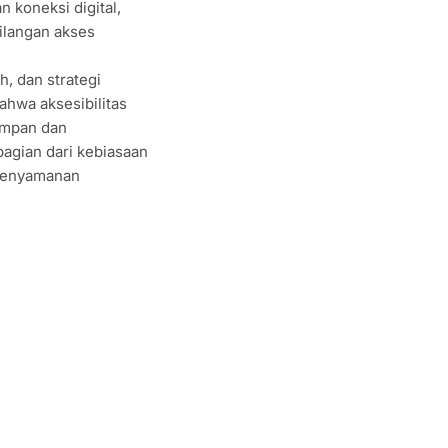
n koneksi digital,
hilangan akses
, dan strategi
hwa aksesibilitas
yimpan dan
agian dari kebiasaan
 kenyamanan