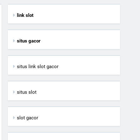
link slot
situs gacor
situs link slot gacor
situs slot
slot gacor