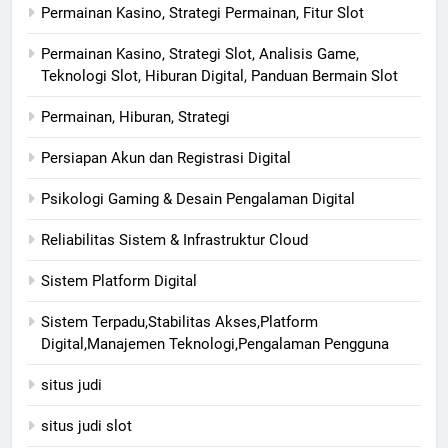
Permainan Kasino, Strategi Permainan, Fitur Slot
Permainan Kasino, Strategi Slot, Analisis Game,
Teknologi Slot, Hiburan Digital, Panduan Bermain Slot
Permainan, Hiburan, Strategi
Persiapan Akun dan Registrasi Digital
Psikologi Gaming & Desain Pengalaman Digital
Reliabilitas Sistem & Infrastruktur Cloud
Sistem Platform Digital
Sistem Terpadu,Stabilitas Akses,Platform
Digital,Manajemen Teknologi,Pengalaman Pengguna
situs judi
situs judi slot