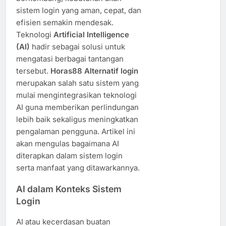
sistem login yang aman, cepat, dan
efisien semakin mendesak.
Teknologi
Artificial Intelligence
(AI)
hadir sebagai solusi untuk
mengatasi berbagai tantangan
tersebut.
Horas88 Alternatif login
merupakan salah satu sistem yang
mulai mengintegrasikan teknologi
AI guna memberikan perlindungan
lebih baik sekaligus meningkatkan
pengalaman pengguna. Artikel ini
akan mengulas bagaimana AI
diterapkan dalam sistem login
serta manfaat yang ditawarkannya.
AI dalam Konteks Sistem
Login
AI atau kecerdasan buatan