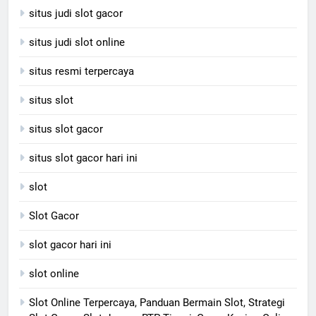
situs judi slot gacor
situs judi slot online
situs resmi terpercaya
situs slot
situs slot gacor
situs slot gacor hari ini
slot
Slot Gacor
slot gacor hari ini
slot online
Slot Online Terpercaya, Panduan Bermain Slot, Strategi