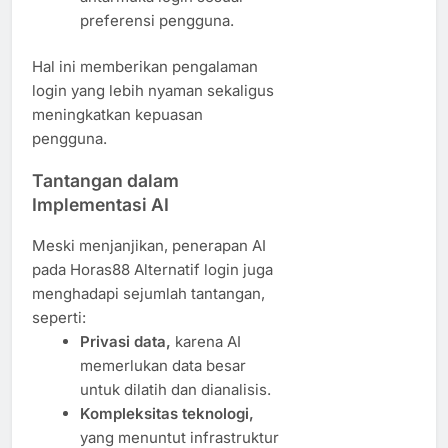
preferensi pengguna.
Hal ini memberikan pengalaman
login yang lebih nyaman sekaligus
meningkatkan kepuasan
pengguna.
Tantangan dalam
Implementasi AI
Meski menjanjikan, penerapan AI
pada Horas88 Alternatif login juga
menghadapi sejumlah tantangan,
seperti:
Privasi data,
karena AI
memerlukan data besar
untuk dilatih dan dianalisis.
Kompleksitas teknologi,
yang menuntut infrastruktur