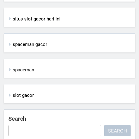
situs slot gacor hari ini
spaceman gacor
spaceman
slot gacor
Search
SEARCH