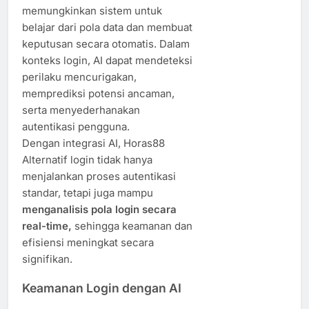
memungkinkan sistem untuk
belajar dari pola data dan membuat
keputusan secara otomatis. Dalam
konteks login, AI dapat mendeteksi
perilaku mencurigakan,
memprediksi potensi ancaman,
serta menyederhanakan
autentikasi pengguna.
Dengan integrasi AI, Horas88
Alternatif login tidak hanya
menjalankan proses autentikasi
standar, tetapi juga mampu
menganalisis pola login secara
real-time,
sehingga keamanan dan
efisiensi meningkat secara
signifikan.
Keamanan Login dengan AI