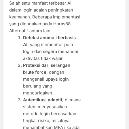
Salah satu manfaat terbesar AI
dalam login adalah peningkatan
keamanan. Beberapa implementasi
yang digunakan pada Horas88
Alternatif antara lain:
Deteksi anomali berbasis
AI,
yang memonitor pola
login dan segera menandai
aktivitas tidak wajar.
Proteksi dari serangan
brute force,
dengan
mengenali upaya login
berulang yang
mencurigakan.
Autentikasi adaptif,
di mana
sistem menyesuaikan
metode login berdasarkan
tingkat risiko, misalnya
menambahkan MFA jika ada