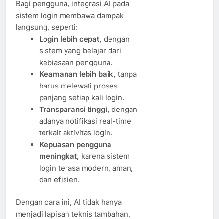
Bagi pengguna, integrasi AI pada
sistem login membawa dampak
langsung, seperti:
Login lebih cepat,
dengan
sistem yang belajar dari
kebiasaan pengguna.
Keamanan lebih baik,
tanpa
harus melewati proses
panjang setiap kali login.
Transparansi tinggi,
dengan
adanya notifikasi real-time
terkait aktivitas login.
Kepuasan pengguna
meningkat,
karena sistem
login terasa modern, aman,
dan efisien.
Dengan cara ini, AI tidak hanya
menjadi lapisan teknis tambahan,