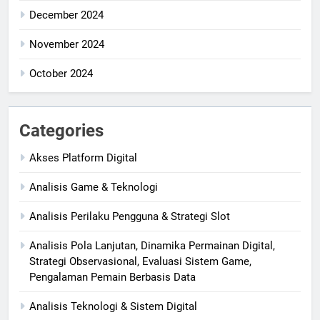
December 2024
November 2024
October 2024
Categories
Akses Platform Digital
Analisis Game & Teknologi
Analisis Perilaku Pengguna & Strategi Slot
Analisis Pola Lanjutan, Dinamika Permainan Digital,
Strategi Observasional, Evaluasi Sistem Game,
Pengalaman Pemain Berbasis Data
Analisis Teknologi & Sistem Digital