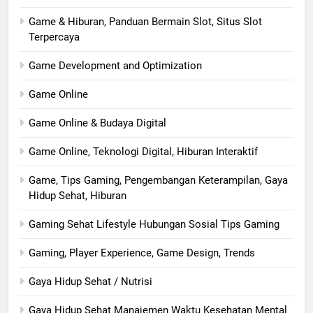
Game & Hiburan, Panduan Bermain Slot, Situs Slot
Terpercaya
Game Development and Optimization
Game Online
Game Online & Budaya Digital
Game Online, Teknologi Digital, Hiburan Interaktif
Game, Tips Gaming, Pengembangan Keterampilan, Gaya
Hidup Sehat, Hiburan
Gaming Sehat Lifestyle Hubungan Sosial Tips Gaming
Gaming, Player Experience, Game Design, Trends
Gaya Hidup Sehat / Nutrisi
Gaya Hidup Sehat Manajemen Waktu Kesehatan Mental