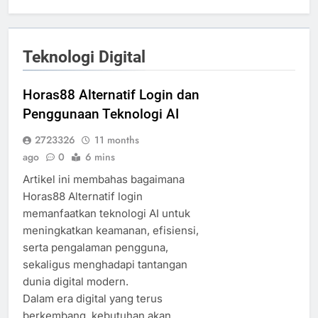
Teknologi Digital
Horas88 Alternatif Login dan
Penggunaan Teknologi AI
2723326
11 months
ago
0
6 mins
Artikel ini membahas bagaimana
Horas88 Alternatif login
memanfaatkan teknologi AI untuk
meningkatkan keamanan, efisiensi,
serta pengalaman pengguna,
sekaligus menghadapi tantangan
dunia digital modern.
Dalam era digital yang terus
berkembang, kebutuhan akan