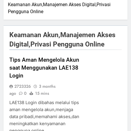
Keamanan Akun,Manajemen Akses Digital,Privasi
Pengguna Online
Keamanan Akun,Manajemen Akses
Digital,Privasi Pengguna Online
Tips Aman Mengelola Akun
saat Menggunakan LAE138
Login
2723326
3 months
ago
0
15 mins
LAE138 Login dibahas melalui tips
aman mengelola akun,menjaga
data pribadi,memahami akses,dan
meningkatkan kenyamanan
pengguna online.