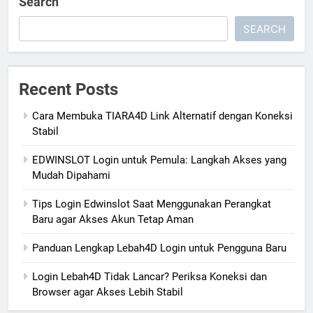
Search
SEARCH
Recent Posts
Cara Membuka TIARA4D Link Alternatif dengan Koneksi
Stabil
EDWINSLOT Login untuk Pemula: Langkah Akses yang
Mudah Dipahami
Tips Login Edwinslot Saat Menggunakan Perangkat
Baru agar Akses Akun Tetap Aman
Panduan Lengkap Lebah4D Login untuk Pengguna Baru
Login Lebah4D Tidak Lancar? Periksa Koneksi dan
Browser agar Akses Lebih Stabil