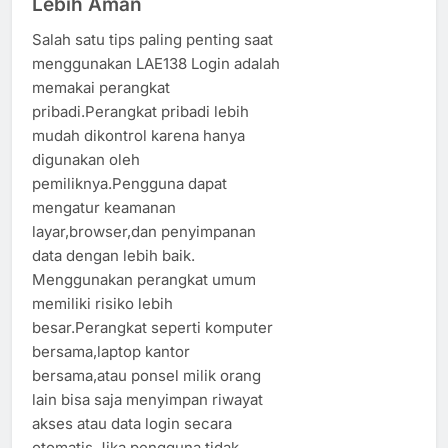
Lebih Aman
Salah satu tips paling penting saat
menggunakan LAE138 Login adalah
memakai perangkat
pribadi.Perangkat pribadi lebih
mudah dikontrol karena hanya
digunakan oleh
pemiliknya.Pengguna dapat
mengatur keamanan
layar,browser,dan penyimpanan
data dengan lebih baik.
Menggunakan perangkat umum
memiliki risiko lebih
besar.Perangkat seperti komputer
bersama,laptop kantor
bersama,atau ponsel milik orang
lain bisa saja menyimpan riwayat
akses atau data login secara
otomatis.Jika pengguna tidak