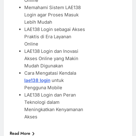
Online
Memahami Sistem LAE138
Login agar Proses Masuk
Lebih Mudah
LAE138 Login sebagai Akses
Praktis di Era Layanan
Online
LAE138 Login dan Inovasi
Akses Online yang Makin
Mudah Digunakan
Cara Mengatasi Kendala
lae138 login
untuk
Pengguna Mobile
LAE138 Login dan Peran
Teknologi dalam
Meningkatkan Kenyamanan
Akses
Read More