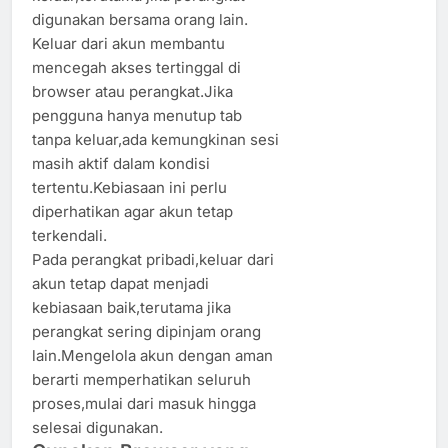
digunakan bersama orang lain.
Keluar dari akun membantu
mencegah akses tertinggal di
browser atau perangkat.Jika
pengguna hanya menutup tab
tanpa keluar,ada kemungkinan sesi
masih aktif dalam kondisi
tertentu.Kebiasaan ini perlu
diperhatikan agar akun tetap
terkendali.
Pada perangkat pribadi,keluar dari
akun tetap dapat menjadi
kebiasaan baik,terutama jika
perangkat sering dipinjam orang
lain.Mengelola akun dengan aman
berarti memperhatikan seluruh
proses,mulai dari masuk hingga
selesai digunakan.