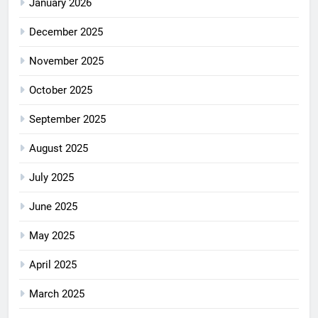
January 2026
December 2025
November 2025
October 2025
September 2025
August 2025
July 2025
June 2025
May 2025
April 2025
March 2025