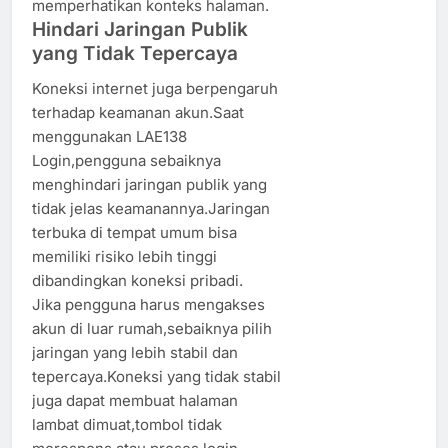
memperhatikan konteks halaman.
Hindari Jaringan Publik
yang Tidak Tepercaya
Koneksi internet juga berpengaruh
terhadap keamanan akun.Saat
menggunakan LAE138
Login,pengguna sebaiknya
menghindari jaringan publik yang
tidak jelas keamanannya.Jaringan
terbuka di tempat umum bisa
memiliki risiko lebih tinggi
dibandingkan koneksi pribadi.
Jika pengguna harus mengakses
akun di luar rumah,sebaiknya pilih
jaringan yang lebih stabil dan
tepercaya.Koneksi yang tidak stabil
juga dapat membuat halaman
lambat dimuat,tombol tidak