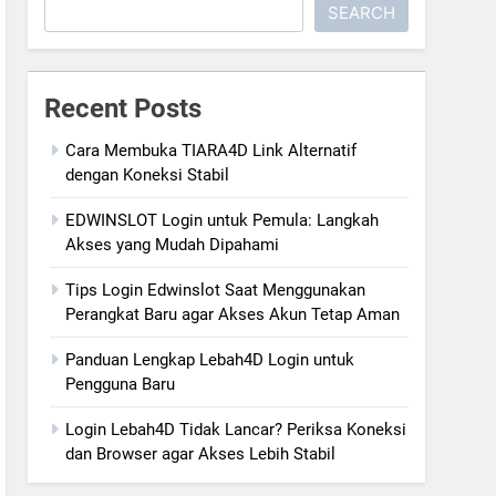
SEARCH
Recent Posts
Cara Membuka TIARA4D Link Alternatif
dengan Koneksi Stabil
EDWINSLOT Login untuk Pemula: Langkah
Akses yang Mudah Dipahami
Tips Login Edwinslot Saat Menggunakan
Perangkat Baru agar Akses Akun Tetap Aman
Panduan Lengkap Lebah4D Login untuk
Pengguna Baru
Login Lebah4D Tidak Lancar? Periksa Koneksi
dan Browser agar Akses Lebih Stabil