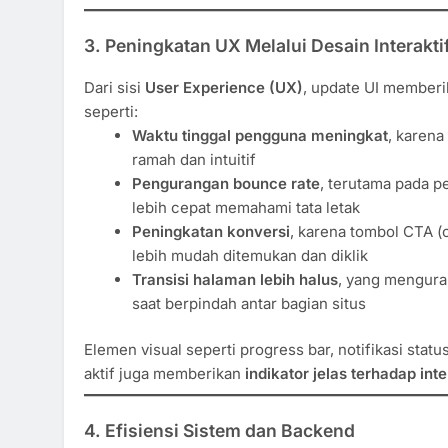
3. Peningkatan UX Melalui Desain Interakti
Dari sisi
User Experience (UX)
, update UI memberik
seperti:
Waktu tinggal pengguna meningkat
, karena
ramah dan intuitif
Pengurangan bounce rate
, terutama pada 
lebih cepat memahami tata letak
Peningkatan konversi
, karena tombol CTA (c
lebih mudah ditemukan dan diklik
Transisi halaman lebih halus
, yang mengura
saat berpindah antar bagian situs
Elemen visual seperti progress bar, notifikasi status
aktif juga memberikan
indikator jelas terhadap in
4. Efisiensi Sistem dan Backend