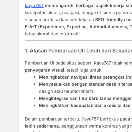
kaya787
memengaruhi berbagai aspek kinerja sit
kecepatan akses, navigasi, hingga efisiensi pemro
disusun berdasarkan pendekatan
SEO-friendly
dan 
E-A-T (Experience, Expertise, Authoritativeness, 
tetap akurat dan informatif.
1. Alasan Pembaruan UI: Lebih dari Sekada
Pembaruan UI pada situs seperti Kaya787 tidak han
penyegaran visual
, tetapi juga untuk:
Meningkatkan navigasi lintas perangkat (mo
Menyesuaikan dengan standar desain terb
design atau neumorphism
Mengintegrasikan fitur baru tanpa mengg
Meningkatkan kecepatan dan aksesibilitas
Dalam pembaruan terbaru, Kaya787 berfokus pada
lebih sederhana
, penggunaan warna kontras yang r