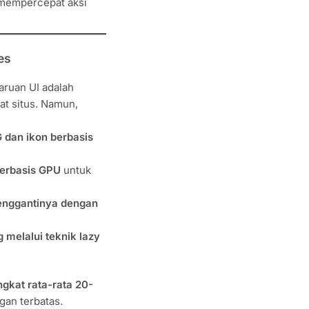
mempercepat aksi
es
aruan UI adalah
t situs. Namun,
 dan ikon berbasis
erbasis GPU
untuk
enggantinya dengan
melalui teknik lazy
gkat rata-rata 20-
gan terbatas.