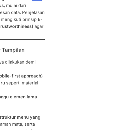
us
, mulai dari
sesan data. Penjelasan
mengikuti prinsip
E-
Trustworthiness)
agar
r Tampilan
ya dilakukan demi
bile-first approach)
aru
seperti material
anggu elemen lama
struktur menu yang
amah mata, serta