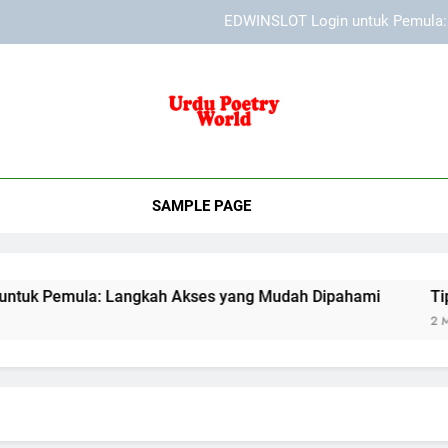
EDWINSLOT Login untuk Pemula:
Tips Login Edwinslot Saat Menggunakan Peran
Panduan Lengka
u Poetry World
Cara Membuka TIARA4D L
leksi Puisi Urdu Terbaik Di Urdu Poetry World. Sastra Yang P
EDWINSLOT Login untuk Pemula:
SAMPLE PAGE
Tips Login Edwinslot Saat Menggunakan Peran
Panduan Lengka
mula: Langkah Akses yang Mudah Dipahami
Tips Login
2 Months Ago