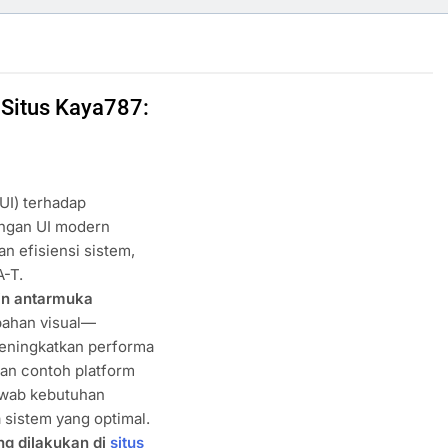
 Situs Kaya787:
UI) terhadap
ungan UI modern
 efisiensi sistem,
A-T.
in antarmuka
bahan visual—
meningkatkan performa
an contoh platform
awab kebutuhan
 sistem yang optimal.
ng dilakukan di
situs