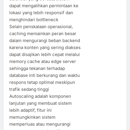
dapat mengalihkan permintaan ke
lokasi yang lebih responsif dan
menghindari bottleneck
Selain penskalaan operasional,
caching memainkan peran besar
dalam mengurangi beban backend
karena konten yang sering diakses
dapat disajikan lebih cepat melalui
memory cache atau edge server
sehingga tekanan terhadap
database inti berkurang dan waktu
respons tetap optimal meskipun
trafik sedang tinggi
Autoscaling adalah komponen
lanjutan yang membuat sistem
lebih adaptif, fitur ini
memungkinkan sistem
memperluas atau mengurangi