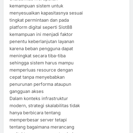
kemampuan sistem untuk
menyesuaikan kapasitasnya sesuai
tingkat permintaan dan pada
platform digital seperti Slot88
kemampuan ini menjadi faktor
penentu keberlanjutan layanan
karena beban pengguna dapat
meningkat secara tiba-tiba
sehingga sistem harus mampu
memperluas resource dengan
cepat tanpa menyebabkan
penurunan performa ataupun
gangguan akses
Dalam konteks infrastruktur
modern, strategi skalabilitas tidak
hanya berbicara tentang
memperbesar server tetapi
tentang bagaimana merancang