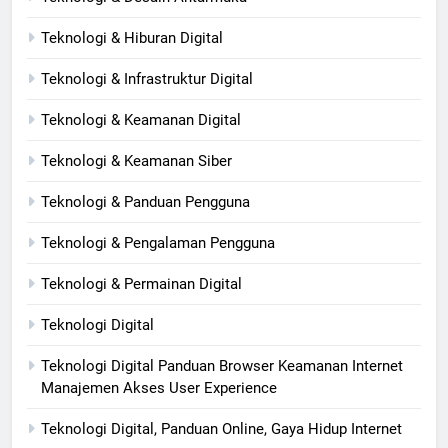
Teknologi & Hiburan Digital
Teknologi & Infrastruktur Digital
Teknologi & Keamanan Digital
Teknologi & Keamanan Siber
Teknologi & Panduan Pengguna
Teknologi & Pengalaman Pengguna
Teknologi & Permainan Digital
Teknologi Digital
Teknologi Digital Panduan Browser Keamanan Internet
Manajemen Akses User Experience
Teknologi Digital, Panduan Online, Gaya Hidup Internet