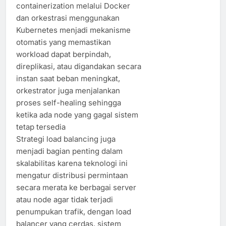
containerization melalui Docker
dan orkestrasi menggunakan
Kubernetes menjadi mekanisme
otomatis yang memastikan
workload dapat berpindah,
direplikasi, atau digandakan secara
instan saat beban meningkat,
orkestrator juga menjalankan
proses self-healing sehingga
ketika ada node yang gagal sistem
tetap tersedia
Strategi load balancing juga
menjadi bagian penting dalam
skalabilitas karena teknologi ini
mengatur distribusi permintaan
secara merata ke berbagai server
atau node agar tidak terjadi
penumpukan trafik, dengan load
balancer yang cerdas, sistem