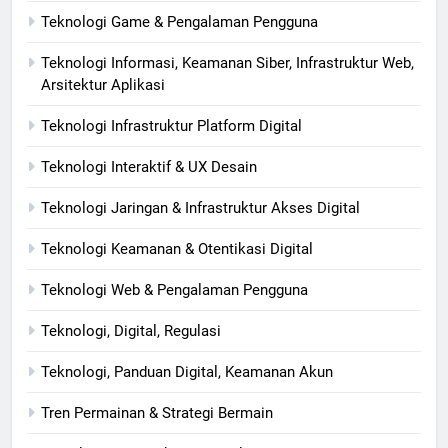
Teknologi Game & Pengalaman Pengguna
Teknologi Informasi, Keamanan Siber, Infrastruktur Web,
Arsitektur Aplikasi
Teknologi Infrastruktur Platform Digital
Teknologi Interaktif & UX Desain
Teknologi Jaringan & Infrastruktur Akses Digital
Teknologi Keamanan & Otentikasi Digital
Teknologi Web & Pengalaman Pengguna
Teknologi, Digital, Regulasi
Teknologi, Panduan Digital, Keamanan Akun
Tren Permainan & Strategi Bermain