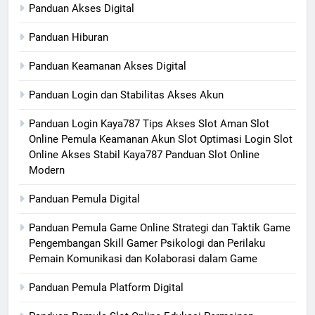
Panduan Akses Digital
Panduan Hiburan
Panduan Keamanan Akses Digital
Panduan Login dan Stabilitas Akses Akun
Panduan Login Kaya787 Tips Akses Slot Aman Slot
Online Pemula Keamanan Akun Slot Optimasi Login Slot
Online Akses Stabil Kaya787 Panduan Slot Online
Modern
Panduan Pemula Digital
Panduan Pemula Game Online Strategi dan Taktik Game
Pengembangan Skill Gamer Psikologi dan Perilaku
Pemain Komunikasi dan Kolaborasi dalam Game
Panduan Pemula Platform Digital