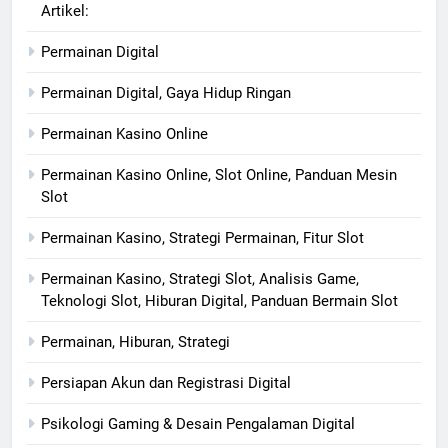
Artikel:
Permainan Digital
Permainan Digital, Gaya Hidup Ringan
Permainan Kasino Online
Permainan Kasino Online, Slot Online, Panduan Mesin
Slot
Permainan Kasino, Strategi Permainan, Fitur Slot
Permainan Kasino, Strategi Slot, Analisis Game,
Teknologi Slot, Hiburan Digital, Panduan Bermain Slot
Permainan, Hiburan, Strategi
Persiapan Akun dan Registrasi Digital
Psikologi Gaming & Desain Pengalaman Digital