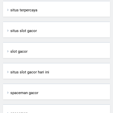
situs terpercaya
situs slot gacor
slot gacor
situs slot gacor hari ini
spaceman gacor