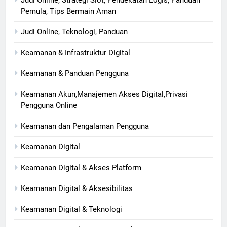
Pemula, Tips Bermain Aman
Judi Online, Teknologi, Panduan
Keamanan & Infrastruktur Digital
Keamanan & Panduan Pengguna
Keamanan Akun,Manajemen Akses Digital,Privasi
Pengguna Online
Keamanan dan Pengalaman Pengguna
Keamanan Digital
Keamanan Digital & Akses Platform
Keamanan Digital & Aksesibilitas
Keamanan Digital & Teknologi