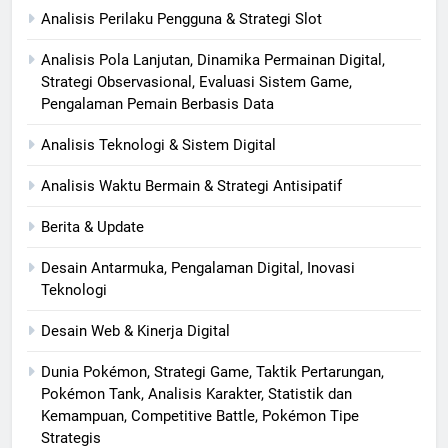
Analisis Perilaku Pengguna & Strategi Slot
Analisis Pola Lanjutan, Dinamika Permainan Digital,
Strategi Observasional, Evaluasi Sistem Game,
Pengalaman Pemain Berbasis Data
Analisis Teknologi & Sistem Digital
Analisis Waktu Bermain & Strategi Antisipatif
Berita & Update
Desain Antarmuka, Pengalaman Digital, Inovasi
Teknologi
Desain Web & Kinerja Digital
Dunia Pokémon, Strategi Game, Taktik Pertarungan,
Pokémon Tank, Analisis Karakter, Statistik dan
Kemampuan, Competitive Battle, Pokémon Tipe
Strategis