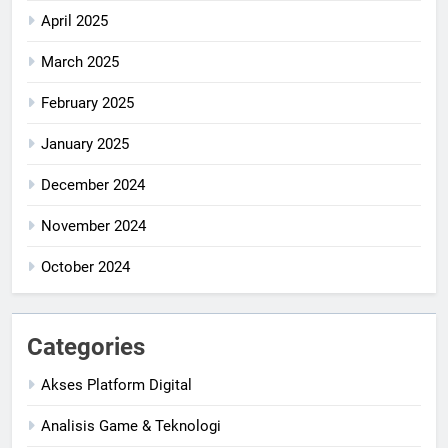
April 2025
March 2025
February 2025
January 2025
December 2024
November 2024
October 2024
Categories
Akses Platform Digital
Analisis Game & Teknologi