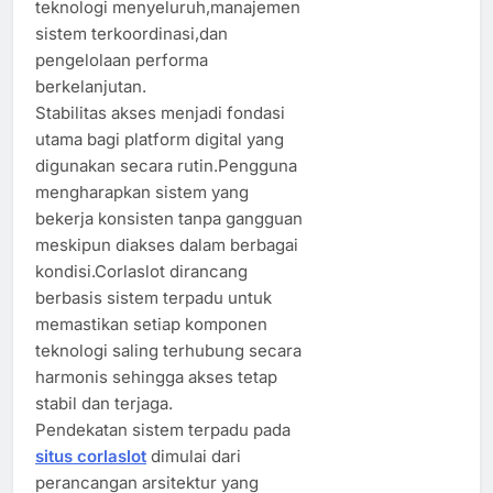
teknologi menyeluruh,manajemen
sistem terkoordinasi,dan
pengelolaan performa
berkelanjutan.
Stabilitas akses menjadi fondasi
utama bagi platform digital yang
digunakan secara rutin.Pengguna
mengharapkan sistem yang
bekerja konsisten tanpa gangguan
meskipun diakses dalam berbagai
kondisi.Corlaslot dirancang
berbasis sistem terpadu untuk
memastikan setiap komponen
teknologi saling terhubung secara
harmonis sehingga akses tetap
stabil dan terjaga.
Pendekatan sistem terpadu pada
situs corlaslot
dimulai dari
perancangan arsitektur yang