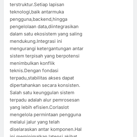
terstruktur.Setiap lapisan
teknologi,baik antarmuka
pengguna,backend,hingga
pengelolaan data,diintegrasikan
dalam satu ekosistem yang saling
mendukung.Integrasi ini
mengurangi ketergantungan antar
sistem terpisah yang berpotensi
menimbulkan konflik
teknis.Dengan fondasi
terpadu,stabilitas akses dapat
dipertahankan secara konsisten.
Salah satu keunggulan sistem
terpadu adalah alur pemrosesan
yang lebih efisien.Corlaslot
mengelola permintaan pengguna
melalui jalur yang telah
diselaraskan antar komponen.Hal
ini meminimalkan latensi akibat