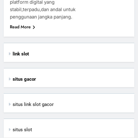
platform digital yang
stabil,terpadu,dan andal untuk
penggunaan jangka panjang.
Read More
link slot
situs gacor
situs link slot gacor
situs slot