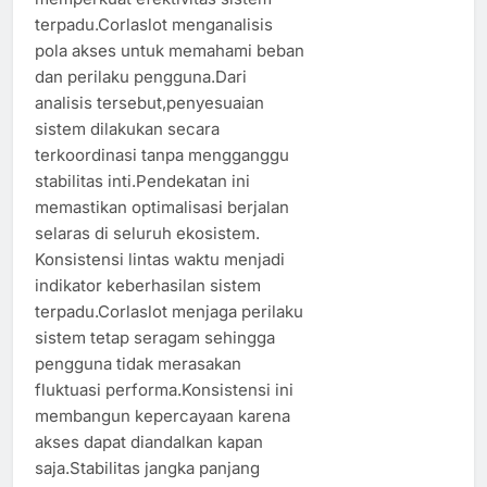
terpadu.Corlaslot menganalisis
pola akses untuk memahami beban
dan perilaku pengguna.Dari
analisis tersebut,penyesuaian
sistem dilakukan secara
terkoordinasi tanpa mengganggu
stabilitas inti.Pendekatan ini
memastikan optimalisasi berjalan
selaras di seluruh ekosistem.
Konsistensi lintas waktu menjadi
indikator keberhasilan sistem
terpadu.Corlaslot menjaga perilaku
sistem tetap seragam sehingga
pengguna tidak merasakan
fluktuasi performa.Konsistensi ini
membangun kepercayaan karena
akses dapat diandalkan kapan
saja.Stabilitas jangka panjang