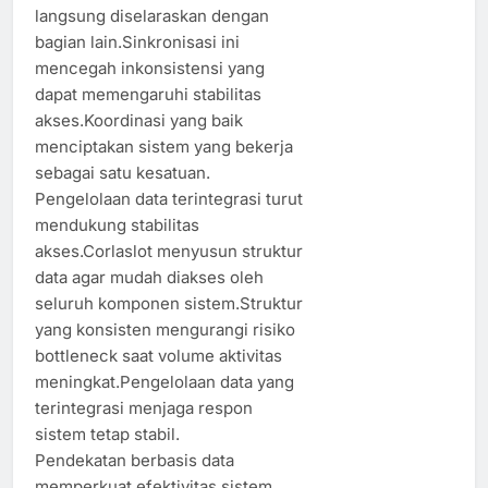
langsung diselaraskan dengan
bagian lain.Sinkronisasi ini
mencegah inkonsistensi yang
dapat memengaruhi stabilitas
akses.Koordinasi yang baik
menciptakan sistem yang bekerja
sebagai satu kesatuan.
Pengelolaan data terintegrasi turut
mendukung stabilitas
akses.Corlaslot menyusun struktur
data agar mudah diakses oleh
seluruh komponen sistem.Struktur
yang konsisten mengurangi risiko
bottleneck saat volume aktivitas
meningkat.Pengelolaan data yang
terintegrasi menjaga respon
sistem tetap stabil.
Pendekatan berbasis data
memperkuat efektivitas sistem