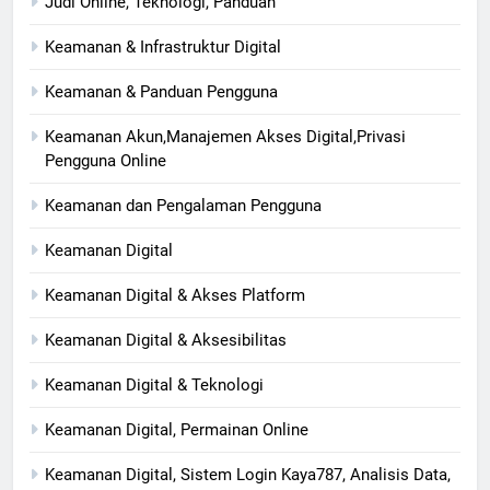
Judi Online, Teknologi, Panduan
Keamanan & Infrastruktur Digital
Keamanan & Panduan Pengguna
Keamanan Akun,Manajemen Akses Digital,Privasi
Pengguna Online
Keamanan dan Pengalaman Pengguna
Keamanan Digital
Keamanan Digital & Akses Platform
Keamanan Digital & Aksesibilitas
Keamanan Digital & Teknologi
Keamanan Digital, Permainan Online
Keamanan Digital, Sistem Login Kaya787, Analisis Data,