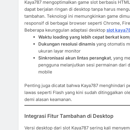
Kaya787 mengoptimalkan game slot berbasis HTM
dapat berjalan ringan di desktop tanpa harus meng
tambahan. Teknologi ini memungkinkan game dimua
responsif di berbagai browser seperti Chrome, Fir
Beberapa keunggulan adaptasi desktop
slot kaya7
Waktu loading yang lebih cepat berkat kom
Dukungan resolusi dinamis
yang otomatis 
ukuran layar monitor
Sinkronisasi akun lintas perangkat
, yang m
pengguna melanjutkan sesi permainan dari
mobile
Penting juga dicatat bahwa Kaya787 menghindari 
lawas seperti Flash yang kini sudah ditinggalkan o
demi alasan keamanan.
Integrasi Fitur Tambahan di Desktop
Versi desktop dari slot Kaya787 sering kali menye