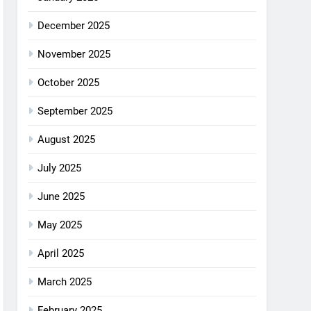
December 2025
November 2025
October 2025
September 2025
August 2025
July 2025
June 2025
May 2025
April 2025
March 2025
February 2025