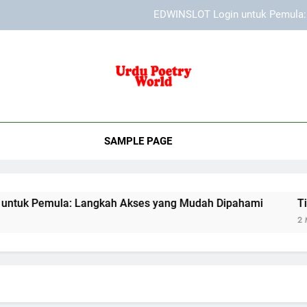
EDWINSLOT Login untuk Pemula:
Tips Login Edwinslot Saat Menggunakan Peran
Panduan Lengka
u Poetry World
Cara Membuka TIARA4D L
leksi Puisi Urdu Terbaik Di Urdu Poetry World. Sastra Yang P
EDWINSLOT Login untuk Pemula:
SAMPLE PAGE
Tips Login Edwinslot Saat Menggunakan Peran
Panduan Lengka
a: Langkah Akses yang Mudah Dipahami
Tips Login E
2 Months Ago