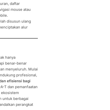
ran, daftar
avigasi mouse atau
bile.
lah disusun ulang
menciptakan alur
dak hanya
api benar-benar
dan menyeluruh. Mulai
pendukung profesional,
n efisiensi bagi
-A-T dan pemanfaatan
n ekosistem
n untuk berbagai
andalkan perangkat