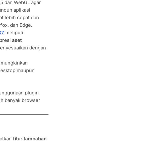
L5 dan WebGL agar
unduh aplikasi
t lebih cepat dan
efox, dan Edge.
87
meliputi:
presi aset
menyesuaikan dengan
emungkinkan
 desktop maupun
penggunaan plugin
leh banyak browser
matkan
fitur tambahan