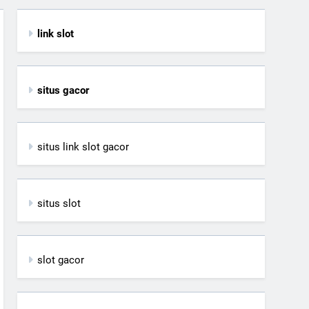
link slot
situs gacor
situs link slot gacor
situs slot
slot gacor