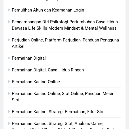
Pemulihan Akun dan Keamanan Login
Pengembangan Diri Psikologi Pertumbuhan Gaya Hidup
Dewasa Life Skills Modern Mindset & Mental Wellness
Perjudian Online, Platform Perjudian, Panduan Pengguna
Artikel:
Permainan Digital
Permainan Digital, Gaya Hidup Ringan
Permainan Kasino Online
Permainan Kasino Online, Slot Online, Panduan Mesin
Slot
Permainan Kasino, Strategi Permainan, Fitur Slot
Permainan Kasino, Strategi Slot, Analisis Game,