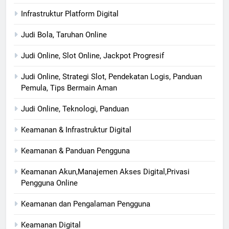
Infrastruktur Platform Digital
Judi Bola, Taruhan Online
Judi Online, Slot Online, Jackpot Progresif
Judi Online, Strategi Slot, Pendekatan Logis, Panduan
Pemula, Tips Bermain Aman
Judi Online, Teknologi, Panduan
Keamanan & Infrastruktur Digital
Keamanan & Panduan Pengguna
Keamanan Akun,Manajemen Akses Digital,Privasi
Pengguna Online
Keamanan dan Pengalaman Pengguna
Keamanan Digital