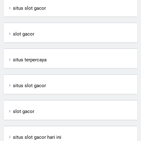
situs slot gacor
slot gacor
situs terpercaya
situs slot gacor
slot gacor
situs slot gacor hari ini