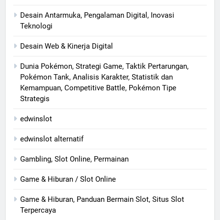
Desain Antarmuka, Pengalaman Digital, Inovasi
Teknologi
Desain Web & Kinerja Digital
Dunia Pokémon, Strategi Game, Taktik Pertarungan,
Pokémon Tank, Analisis Karakter, Statistik dan
Kemampuan, Competitive Battle, Pokémon Tipe
Strategis
edwinslot
edwinslot alternatif
Gambling, Slot Online, Permainan
Game & Hiburan / Slot Online
Game & Hiburan, Panduan Bermain Slot, Situs Slot
Terpercaya