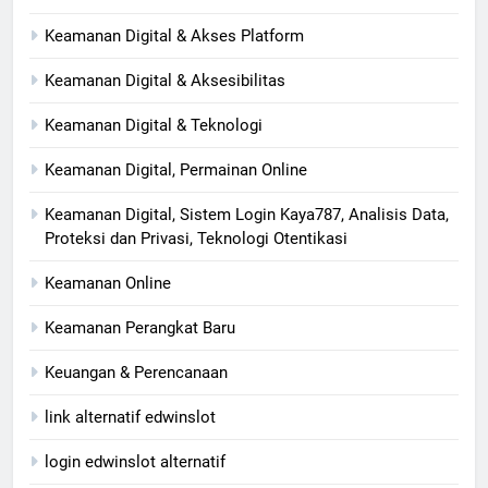
Keamanan Digital & Akses Platform
Keamanan Digital & Aksesibilitas
Keamanan Digital & Teknologi
Keamanan Digital, Permainan Online
Keamanan Digital, Sistem Login Kaya787, Analisis Data,
Proteksi dan Privasi, Teknologi Otentikasi
Keamanan Online
Keamanan Perangkat Baru
Keuangan & Perencanaan
link alternatif edwinslot
login edwinslot alternatif