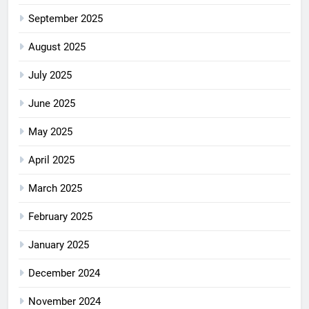
September 2025
August 2025
July 2025
June 2025
May 2025
April 2025
March 2025
February 2025
January 2025
December 2024
November 2024