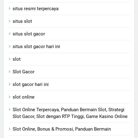
situs resmi terpercaya
situs slot
situs slot gacor
situs slot gacor hari ini
slot
Slot Gacor
slot gacor hari ini
slot online
Slot Online Terpercaya, Panduan Bermain Slot, Strategi
Slot Gacor, Slot dengan RTP Tinggi, Game Kasino Online
Slot Online, Bonus & Promosi, Panduan Bermain