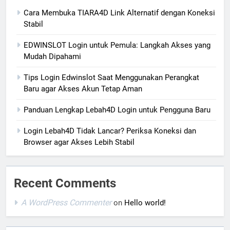
Cara Membuka TIARA4D Link Alternatif dengan Koneksi
Stabil
EDWINSLOT Login untuk Pemula: Langkah Akses yang
Mudah Dipahami
Tips Login Edwinslot Saat Menggunakan Perangkat
Baru agar Akses Akun Tetap Aman
Panduan Lengkap Lebah4D Login untuk Pengguna Baru
Login Lebah4D Tidak Lancar? Periksa Koneksi dan
Browser agar Akses Lebih Stabil
Recent Comments
A WordPress Commenter
on
Hello world!