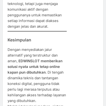
teknologi, tetapi juga menjaga
komunikasi aktif dengan
penggunanya untuk memastikan
setiap informasi dapat diakses
dengan jelas dan akurat.
Kesimpulan
Dengan menyediakan jalur
alternatif yang terstruktur dan
aman,
EDWINSLOT memberikan
solusi nyata untuk tetap online
kapan pun dibutuhkan
. Di tengah
dinamika teknis dan tantangan
koneksi digital, pengguna tidak
perlu lagi merasa terputus atau
kehilangan akses terhadap layanan
yang dibutuhkan.