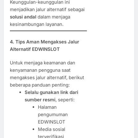
Keunggulan-keunggulan ini
menjadikan jalur alternatif sebagai
solusi andal
dalam menjaga
kesinambungan layanan.
4. Tips Aman Mengakses Jalur
Alternatif EDWINSLOT
Untuk menjaga keamanan dan
kenyamanan pengguna saat
mengakses jalur alternatif, berikut
beberapa panduan penting:
Selalu gunakan link dari
sumber resmi
, seperti:
Halaman
pengumuman
EDWINSLOT
Media sosial
terverifikasi