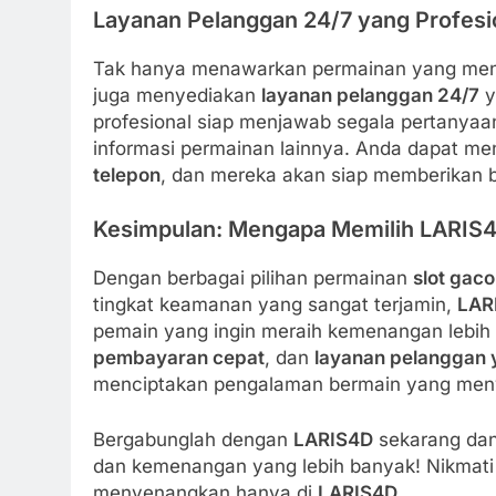
Layanan Pelanggan 24/7 yang Profesi
Tak hanya menawarkan permainan yang mena
juga menyediakan
layanan pelanggan 24/7
y
profesional siap menjawab segala pertanyaa
informasi permainan lainnya. Anda dapat m
telepon
, dan mereka akan siap memberikan 
Kesimpulan: Mengapa Memilih LARIS
Dengan berbagai pilihan permainan
slot gaco
tingkat keamanan yang sangat terjamin,
LAR
pemain yang ingin meraih kemenangan lebih
pembayaran cepat
, dan
layanan pelanggan 
menciptakan pengalaman bermain yang me
Bergabunglah dengan
LARIS4D
sekarang dan
dan kemenangan yang lebih banyak! Nikmati
menyenangkan hanya di
LARIS4D
.