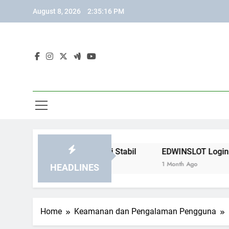
Skip
August 8, 2026
2:35:17 PM
to
content
Urd
Nikmati Ko
f dengan Koneksi Stabil
EDWINSLOT Login untuk Pemul
1 Month Ago
HEADLINES
Home
Keamanan dan Pengalaman Pengguna