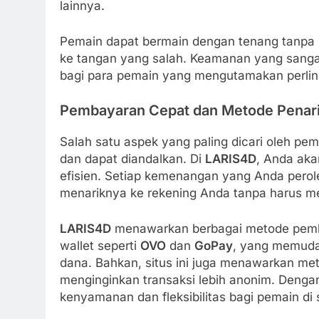
lainnya.
Pemain dapat bermain dengan tenang tanpa 
ke tangan yang salah. Keamanan yang sangat
bagi para pemain yang mengutamakan perlin
Pembayaran Cepat dan Metode Penari
Salah satu aspek yang paling dicari oleh pe
dan dapat diandalkan. Di
LARIS4D
, Anda ak
efisien. Setiap kemenangan yang Anda perol
menariknya ke rekening Anda tanpa harus m
LARIS4D
menawarkan berbagai metode pembay
wallet seperti
OVO
dan
GoPay
, yang memuda
dana. Bahkan, situs ini juga menawarkan m
menginginkan transaksi lebih anonim. Dengan
kenyamanan dan fleksibilitas bagi pemain di 