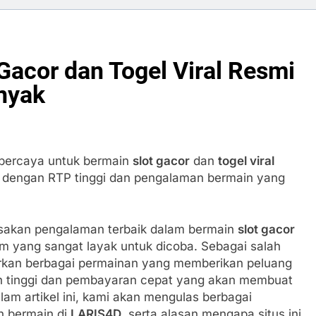
Gacor dan Togel Viral Resmi
nyak
terpercaya untuk bermain
slot gacor
dan
togel viral
k dengan RTP tinggi dan pengalaman bermain yang
rasakan pengalaman terbaik dalam bermain
slot gacor
rm yang sangat layak untuk dicoba. Sebagai salah
an berbagai permainan yang memberikan peluang
h tinggi dan pembayaran cepat yang akan membuat
m artikel ini, kami akan mengulas berbagai
n bermain di
LARIS4D
, serta alasan mengapa situs ini