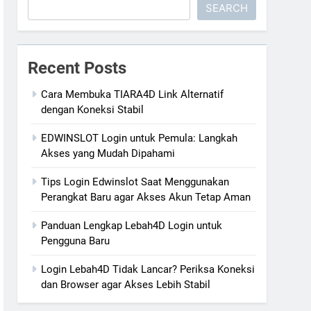
SEARCH
Recent Posts
Cara Membuka TIARA4D Link Alternatif
dengan Koneksi Stabil
EDWINSLOT Login untuk Pemula: Langkah
Akses yang Mudah Dipahami
Tips Login Edwinslot Saat Menggunakan
Perangkat Baru agar Akses Akun Tetap Aman
Panduan Lengkap Lebah4D Login untuk
Pengguna Baru
Login Lebah4D Tidak Lancar? Periksa Koneksi
dan Browser agar Akses Lebih Stabil