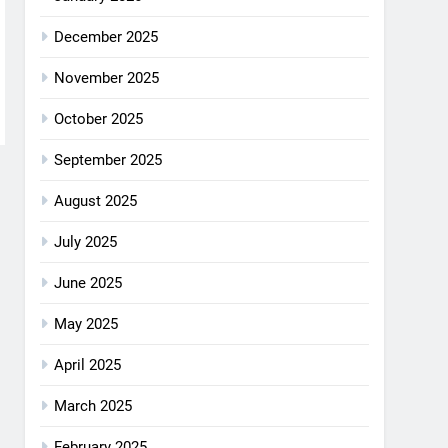
December 2025
November 2025
October 2025
September 2025
August 2025
July 2025
June 2025
May 2025
April 2025
March 2025
February 2025