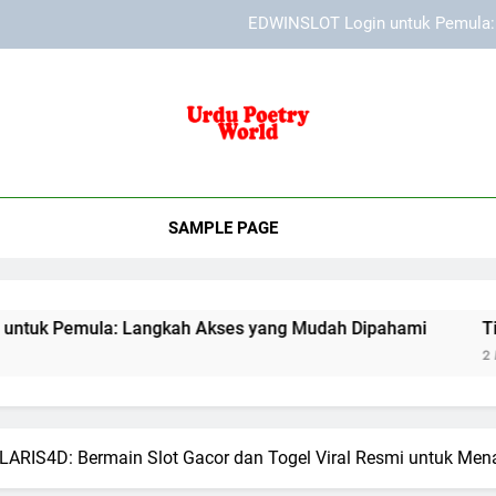
EDWINSLOT Login untuk Pemula:
Tips Login Edwinslot Saat Menggunakan Peran
Panduan Lengka
u Poetry World
Cara Membuka TIARA4D L
leksi Puisi Urdu Terbaik Di Urdu Poetry World. Sastra Yang P
EDWINSLOT Login untuk Pemula:
SAMPLE PAGE
Tips Login Edwinslot Saat Menggunakan Peran
Panduan Lengka
a: Langkah Akses yang Mudah Dipahami
Tips Login Ed
2 Months Ago
LARIS4D: Bermain Slot Gacor dan Togel Viral Resmi untuk Me