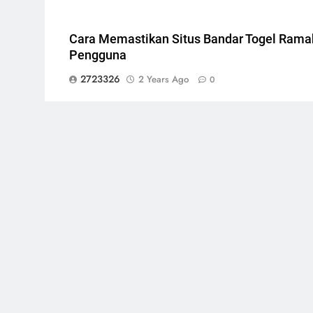
Cara Memastikan Situs Bandar Togel Rama
Pengguna
2723326
2 Years Ago
0