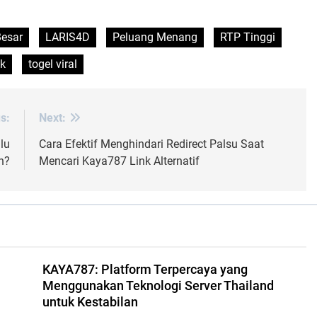
esar
LARIS4D
Peluang Menang
RTP Tinggi
ik
togel viral
s:
Next:
lu
Cara Efektif Menghindari Redirect Palsu Saat
n?
Mencari Kaya787 Link Alternatif
KAYA787: Platform Terpercaya yang
Menggunakan Teknologi Server Thailand
untuk Kestabilan