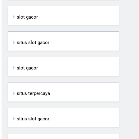
slot gacor
situs slot gacor
slot gacor
situs terpercaya
situs slot gacor