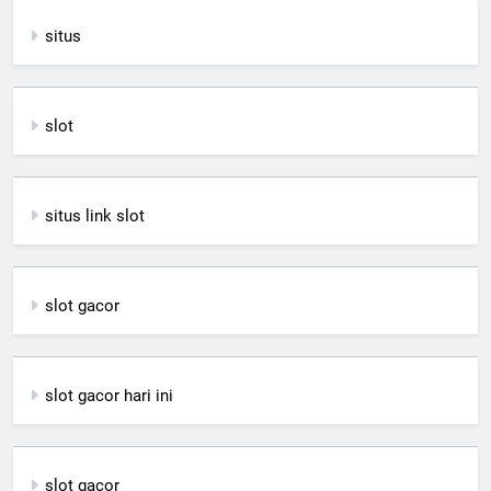
situs
slot
situs link slot
slot gacor
slot gacor hari ini
slot gacor