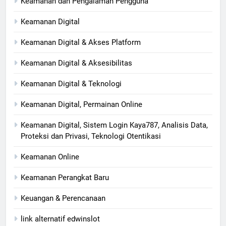
Keamanan dan Pengalaman Pengguna
Keamanan Digital
Keamanan Digital & Akses Platform
Keamanan Digital & Aksesibilitas
Keamanan Digital & Teknologi
Keamanan Digital, Permainan Online
Keamanan Digital, Sistem Login Kaya787, Analisis Data,
Proteksi dan Privasi, Teknologi Otentikasi
Keamanan Online
Keamanan Perangkat Baru
Keuangan & Perencanaan
link alternatif edwinslot