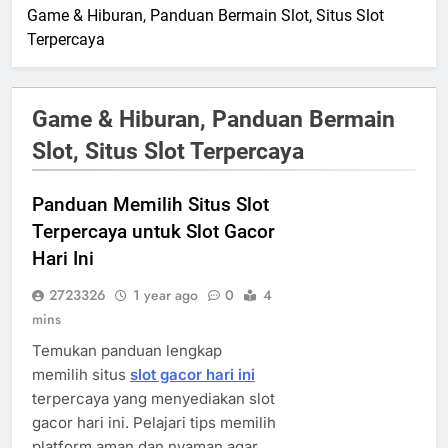
Game & Hiburan, Panduan Bermain Slot, Situs Slot
Terpercaya
Game & Hiburan, Panduan Bermain
Slot, Situs Slot Terpercaya
Panduan Memilih Situs Slot
Terpercaya untuk Slot Gacor
Hari Ini
2723326
1 year ago
0
4
mins
Temukan panduan lengkap
memilih situs
slot gacor hari ini
terpercaya yang menyediakan slot
gacor hari ini. Pelajari tips memilih
platform aman dan nyaman agar