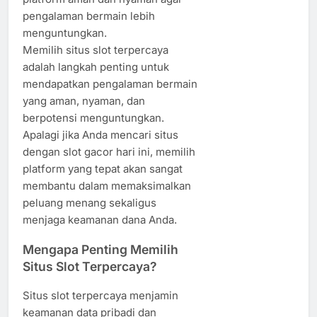
pengalaman bermain lebih
menguntungkan.
Memilih situs slot terpercaya
adalah langkah penting untuk
mendapatkan pengalaman bermain
yang aman, nyaman, dan
berpotensi menguntungkan.
Apalagi jika Anda mencari situs
dengan slot gacor hari ini, memilih
platform yang tepat akan sangat
membantu dalam memaksimalkan
peluang menang sekaligus
menjaga keamanan dana Anda.
Mengapa Penting Memilih
Situs Slot Terpercaya?
Situs slot terpercaya menjamin
keamanan data pribadi dan