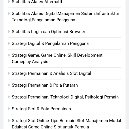
Stabilitas Akses Alternatif
Stabilitas Akses Digital,Manajemen Sistem,Infrastruktur
Teknologi,Pengalaman Pengguna
Stabilitas Login dan Optimasi Browser
Strategi Digital & Pengalaman Pengguna
Strategi Game, Game Online, Skill Development,
Gameplay Analysis
Strategi Permainan & Analisis Slot Digital
Strategi Permainan & Pola Putaran
Strategi Permainan, Teknologi Digital, Psikologi Pemain
Strategi Slot & Pola Permainan
Strategi Slot Online Tips Bermain Slot Manajemen Modal
Edukasi Game Online Slot untuk Pemula