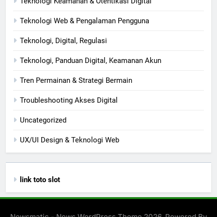
Teknologi Keamanan & Otentikasi Digital
Teknologi Web & Pengalaman Pengguna
Teknologi, Digital, Regulasi
Teknologi, Panduan Digital, Keamanan Akun
Tren Permainan & Strategi Bermain
Troubleshooting Akses Digital
Uncategorized
UX/UI Design & Teknologi Web
link toto slot
Newsmatic - News WordPress Theme 2026. Powered By