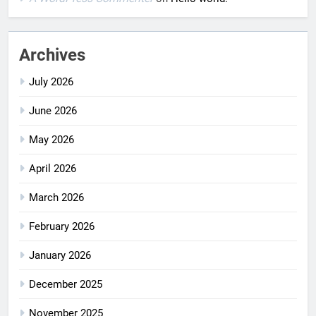
Archives
July 2026
June 2026
May 2026
April 2026
March 2026
February 2026
January 2026
December 2025
November 2025