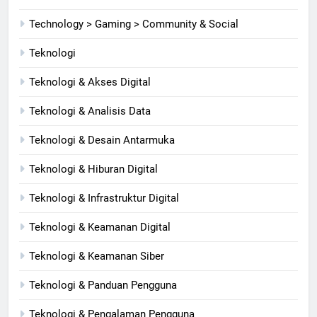
Technology > Gaming > Community & Social
Teknologi
Teknologi & Akses Digital
Teknologi & Analisis Data
Teknologi & Desain Antarmuka
Teknologi & Hiburan Digital
Teknologi & Infrastruktur Digital
Teknologi & Keamanan Digital
Teknologi & Keamanan Siber
Teknologi & Panduan Pengguna
Teknologi & Pengalaman Pengguna