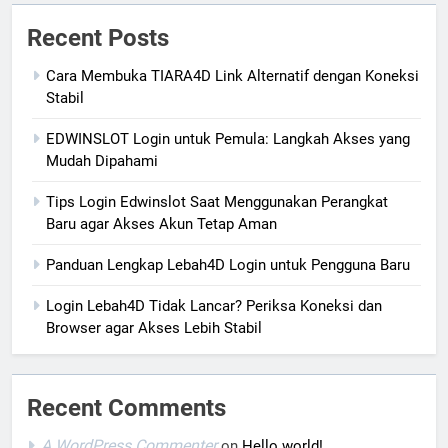
Recent Posts
Cara Membuka TIARA4D Link Alternatif dengan Koneksi
Stabil
EDWINSLOT Login untuk Pemula: Langkah Akses yang
Mudah Dipahami
Tips Login Edwinslot Saat Menggunakan Perangkat
Baru agar Akses Akun Tetap Aman
Panduan Lengkap Lebah4D Login untuk Pengguna Baru
Login Lebah4D Tidak Lancar? Periksa Koneksi dan
Browser agar Akses Lebih Stabil
Recent Comments
A WordPress Commenter
on
Hello world!