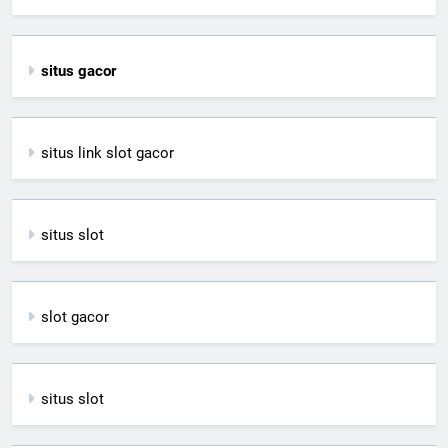
situs gacor
situs link slot gacor
situs slot
slot gacor
situs slot