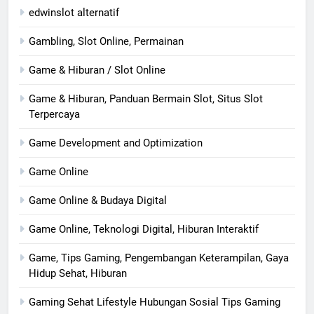
edwinslot alternatif
Gambling, Slot Online, Permainan
Game & Hiburan / Slot Online
Game & Hiburan, Panduan Bermain Slot, Situs Slot
Terpercaya
Game Development and Optimization
Game Online
Game Online & Budaya Digital
Game Online, Teknologi Digital, Hiburan Interaktif
Game, Tips Gaming, Pengembangan Keterampilan, Gaya
Hidup Sehat, Hiburan
Gaming Sehat Lifestyle Hubungan Sosial Tips Gaming