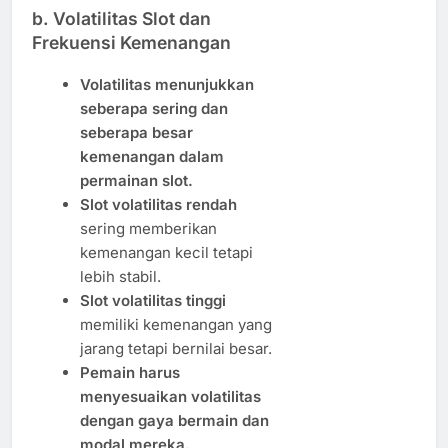
b. Volatilitas Slot dan
Frekuensi Kemenangan
Volatilitas menunjukkan
seberapa sering dan
seberapa besar
kemenangan dalam
permainan slot.
Slot volatilitas rendah
sering memberikan
kemenangan kecil tetapi
lebih stabil.
Slot volatilitas tinggi
memiliki kemenangan yang
jarang tetapi bernilai besar.
Pemain harus
menyesuaikan volatilitas
dengan gaya bermain dan
modal mereka.