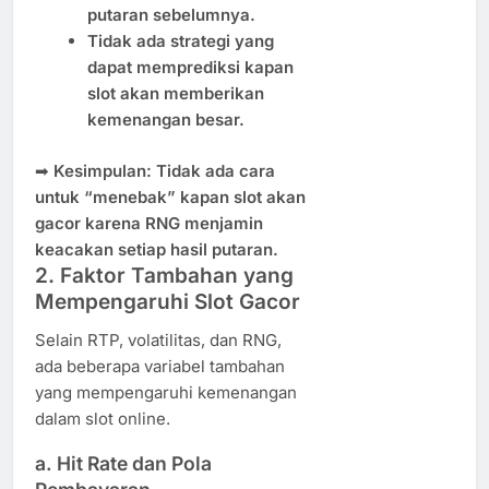
putaran sebelumnya.
Tidak ada strategi yang
dapat memprediksi kapan
slot akan memberikan
kemenangan besar.
➡
Kesimpulan:
Tidak ada cara
untuk “menebak” kapan slot akan
gacor karena RNG menjamin
keacakan setiap hasil putaran.
2. Faktor Tambahan yang
Mempengaruhi Slot Gacor
Selain RTP, volatilitas, dan RNG,
ada beberapa variabel tambahan
yang mempengaruhi kemenangan
dalam slot online.
a. Hit Rate dan Pola