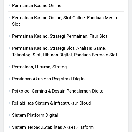
Permainan Kasino Online
Permainan Kasino Online, Slot Online, Panduan Mesin
Slot
Permainan Kasino, Strategi Permainan, Fitur Slot
Permainan Kasino, Strategi Slot, Analisis Game,
Teknologi Slot, Hiburan Digital, Panduan Bermain Slot
Permainan, Hiburan, Strategi
Persiapan Akun dan Registrasi Digital
Psikologi Gaming & Desain Pengalaman Digital
Reliabilitas Sistem & Infrastruktur Cloud
Sistem Platform Digital
Sistem Terpadu,Stabilitas Akses,Platform