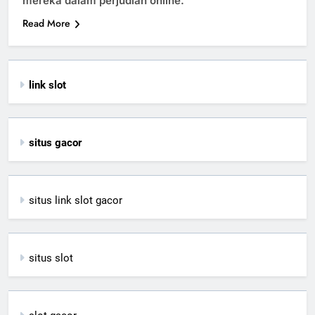
mereka dalam perjudian online.
Read More
link slot
situs gacor
situs link slot gacor
situs slot