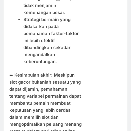
tidak menjamin
kemenangan besar.
Strategi bermain yang
didasarkan pada
pemahaman faktor-faktor
ini lebih efektif
dibandingkan sekadar
mengandalkan
keberuntungan.
➡
Kesimpulan akhir:
Meskipun
slot gacor bukanlah sesuatu yang
dapat dijamin, pemahaman
tentang variabel permainan dapat
membantu pemain membuat
keputusan yang lebih cerdas
dalam memilih slot dan
mengoptimalkan peluang menang