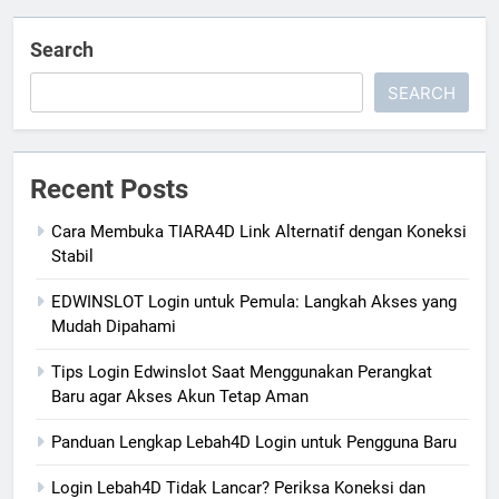
Search
SEARCH
Recent Posts
Cara Membuka TIARA4D Link Alternatif dengan Koneksi
Stabil
EDWINSLOT Login untuk Pemula: Langkah Akses yang
Mudah Dipahami
Tips Login Edwinslot Saat Menggunakan Perangkat
Baru agar Akses Akun Tetap Aman
Panduan Lengkap Lebah4D Login untuk Pengguna Baru
Login Lebah4D Tidak Lancar? Periksa Koneksi dan