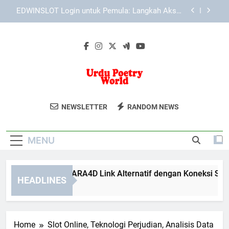
Skip
Tips Login Edwinslot Saat Menggunakan
to
Perangkat Baru agar Akses Akun Tetap Aman
content
Panduan Lengkap Lebah4D Login untuk Pengguna
Baru
Cara Membuka TIARA4D Link Alternatif dengan
Koneksi Stabil
EDWINSLOT Login untuk Pemula: Langkah Akses
yang Mudah Dipahami
Urdu Poetry
Nikmati Koleksi Puisi Urdu Terbaik Di
Tips Login Edwinslot Saat Menggunakan
NEWSLETTER
RANDOM NEWS
Perangkat Baru agar Akses Akun Tetap Aman
World
Urdu Poetry World. Sastra Yang Penuh
Panduan Lengkap Lebah4D Login untuk Pengguna
Makna Dan Keindahan.
Baru
MENU
ara Membuka TIARA4D Link Alternatif dengan Koneksi Stabil
HEADLINES
 Weeks Ago
Home
Slot Online, Teknologi Perjudian, Analisis Data