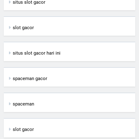
situs slot gacor
slot gacor
situs slot gacor hari ini
spaceman gacor
spaceman
slot gacor