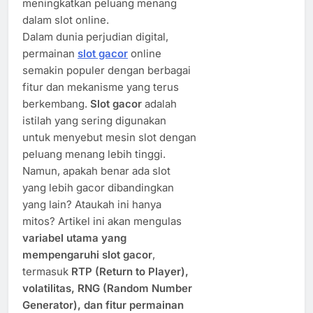
meningkatkan peluang menang
dalam slot online.
Dalam dunia perjudian digital,
permainan
slot gacor
online
semakin populer dengan berbagai
fitur dan mekanisme yang terus
berkembang.
Slot gacor
adalah
istilah yang sering digunakan
untuk menyebut mesin slot dengan
peluang menang lebih tinggi.
Namun, apakah benar ada slot
yang lebih gacor dibandingkan
yang lain? Ataukah ini hanya
mitos? Artikel ini akan mengulas
variabel utama yang
mempengaruhi slot gacor
,
termasuk
RTP (Return to Player),
volatilitas, RNG (Random Number
Generator), dan fitur permainan