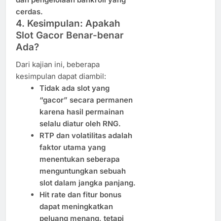
cerdas.
4. Kesimpulan: Apakah
Slot Gacor Benar-benar
Ada?
Dari kajian ini, beberapa
kesimpulan dapat diambil:
Tidak ada slot yang
“gacor” secara permanen
karena hasil permainan
selalu diatur oleh RNG.
RTP dan volatilitas adalah
faktor utama yang
menentukan seberapa
menguntungkan sebuah
slot dalam jangka panjang.
Hit rate dan fitur bonus
dapat meningkatkan
peluang menang, tetapi