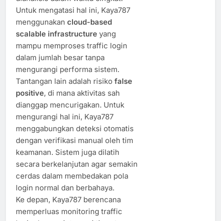
Untuk mengatasi hal ini, Kaya787
menggunakan
cloud-based
scalable infrastructure
yang
mampu memproses traffic login
dalam jumlah besar tanpa
mengurangi performa sistem.
Tantangan lain adalah risiko
false
positive
, di mana aktivitas sah
dianggap mencurigakan. Untuk
mengurangi hal ini, Kaya787
menggabungkan deteksi otomatis
dengan verifikasi manual oleh tim
keamanan. Sistem juga dilatih
secara berkelanjutan agar semakin
cerdas dalam membedakan pola
login normal dan berbahaya.
Ke depan, Kaya787 berencana
memperluas monitoring traffic