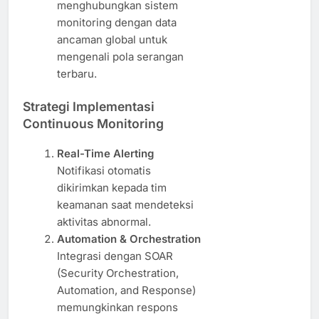
menghubungkan sistem
monitoring dengan data
ancaman global untuk
mengenali pola serangan
terbaru.
Strategi Implementasi
Continuous Monitoring
Real-Time Alerting
Notifikasi otomatis
dikirimkan kepada tim
keamanan saat mendeteksi
aktivitas abnormal.
Automation & Orchestration
Integrasi dengan SOAR
(Security Orchestration,
Automation, and Response)
memungkinkan respons