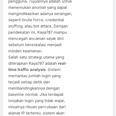
pengguna. Tujuannya adalah untuk
menemukan anomali yang dapat
mengindikasikan adanya serangan,
seperti brute force, credential
stuffing, atau bot attack. Dengan
pendekatan ini, Kaya787 mampu
mencegah ancaman sejak dini
sebelum bereskalasi menjadi
insiden keamanan.
Salah satu strategi utama yang
diterapkan Kaya787 adalah
real-
time traffic analysis
. Sistem
memantau jumlah login yang
terjadi setiap detik dan
membandingkannya dengan
baseline normal. Jika terdapat
lonjakan login yang tidak wajar,
misalnya ribuan percobaan dari
alamat IP tertentu, sistem akan