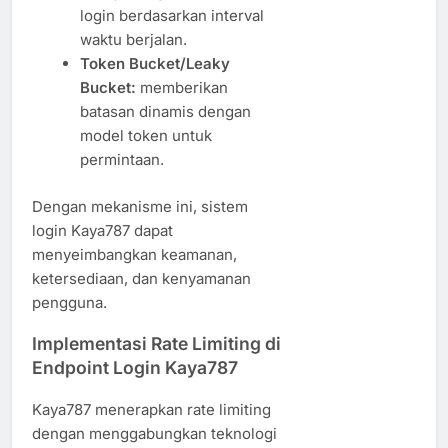
login berdasarkan interval
waktu berjalan.
Token Bucket/Leaky
Bucket:
memberikan
batasan dinamis dengan
model token untuk
permintaan.
Dengan mekanisme ini, sistem
login Kaya787 dapat
menyeimbangkan keamanan,
ketersediaan, dan kenyamanan
pengguna.
Implementasi Rate Limiting di
Endpoint Login Kaya787
Kaya787 menerapkan rate limiting
dengan menggabungkan teknologi