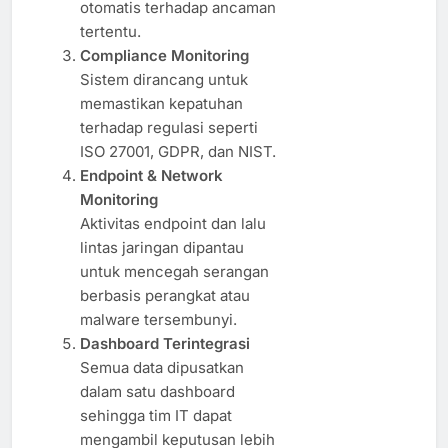
otomatis terhadap ancaman
tertentu.
Compliance Monitoring
Sistem dirancang untuk
memastikan kepatuhan
terhadap regulasi seperti
ISO 27001, GDPR, dan NIST.
Endpoint & Network
Monitoring
Aktivitas endpoint dan lalu
lintas jaringan dipantau
untuk mencegah serangan
berbasis perangkat atau
malware tersembunyi.
Dashboard Terintegrasi
Semua data dipusatkan
dalam satu dashboard
sehingga tim IT dapat
mengambil keputusan lebih