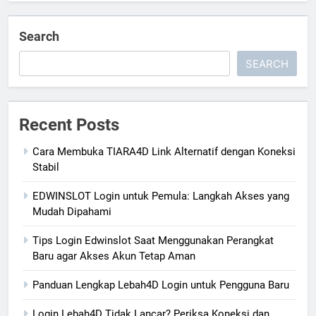
Search
SEARCH
Recent Posts
Cara Membuka TIARA4D Link Alternatif dengan Koneksi
Stabil
EDWINSLOT Login untuk Pemula: Langkah Akses yang
Mudah Dipahami
Tips Login Edwinslot Saat Menggunakan Perangkat
Baru agar Akses Akun Tetap Aman
Panduan Lengkap Lebah4D Login untuk Pengguna Baru
Login Lebah4D Tidak Lancar? Periksa Koneksi dan