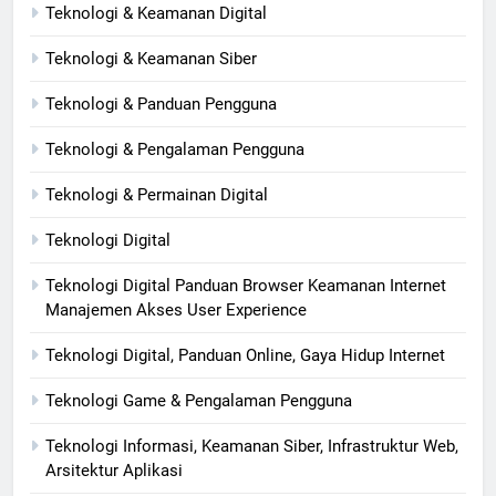
Teknologi & Keamanan Digital
Teknologi & Keamanan Siber
Teknologi & Panduan Pengguna
Teknologi & Pengalaman Pengguna
Teknologi & Permainan Digital
Teknologi Digital
Teknologi Digital Panduan Browser Keamanan Internet
Manajemen Akses User Experience
Teknologi Digital, Panduan Online, Gaya Hidup Internet
Teknologi Game & Pengalaman Pengguna
Teknologi Informasi, Keamanan Siber, Infrastruktur Web,
Arsitektur Aplikasi