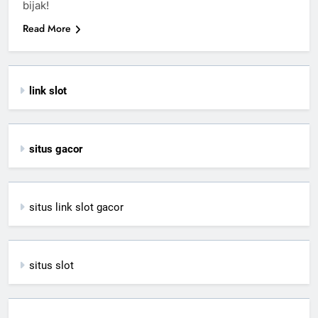
bijak!
Read More
link slot
situs gacor
situs link slot gacor
situs slot