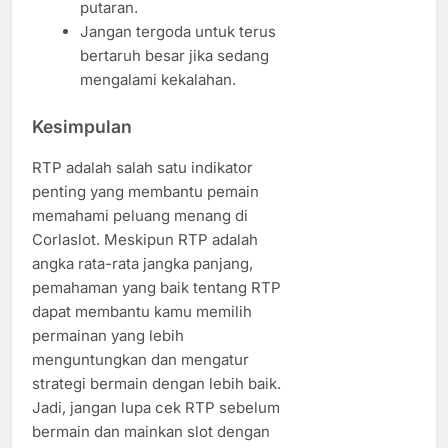
putaran.
Jangan tergoda untuk terus
bertaruh besar jika sedang
mengalami kekalahan.
Kesimpulan
RTP adalah salah satu indikator
penting yang membantu pemain
memahami peluang menang di
Corlaslot. Meskipun RTP adalah
angka rata-rata jangka panjang,
pemahaman yang baik tentang RTP
dapat membantu kamu memilih
permainan yang lebih
menguntungkan dan mengatur
strategi bermain dengan lebih baik.
Jadi, jangan lupa cek RTP sebelum
bermain dan mainkan slot dengan