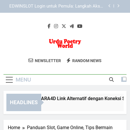
Skip
Tips Login Edwinslot Saat Menggunakan
to
Perangkat Baru agar Akses Akun Tetap Aman
content
Panduan Lengkap Lebah4D Login untuk Pengguna
Baru
Cara Membuka TIARA4D Link Alternatif dengan
Koneksi Stabil
EDWINSLOT Login untuk Pemula: Langkah Akses
yang Mudah Dipahami
Urdu Poetry
Nikmati Koleksi Puisi Urdu Terbaik Di
Tips Login Edwinslot Saat Menggunakan
NEWSLETTER
RANDOM NEWS
Perangkat Baru agar Akses Akun Tetap Aman
World
Urdu Poetry World. Sastra Yang Penuh
Panduan Lengkap Lebah4D Login untuk Pengguna
Makna Dan Keindahan.
Baru
MENU
ra Membuka TIARA4D Link Alternatif dengan Koneksi Stabil
HEADLINES
Weeks Ago
Home
Panduan Slot, Game Online, Tips Bermain