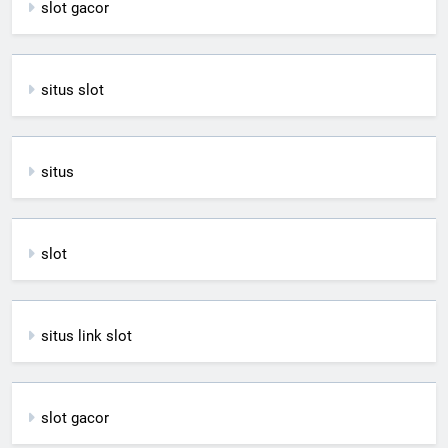
slot gacor
situs slot
situs
slot
situs link slot
slot gacor