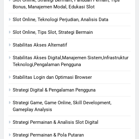
Slot Online, Strategi Bermain, Panduan Pemain, Tips
Bonus, Manajemen Modal, Edukasi Slot
Slot Online, Teknologi Perjudian, Analisis Data
Slot Online, Tips Slot, Strategi Bermain
Stabilitas Akses Alternatif
Stabilitas Akses Digital,Manajemen Sistem,Infrastruktur
Teknologi,Pengalaman Pengguna
Stabilitas Login dan Optimasi Browser
Strategi Digital & Pengalaman Pengguna
Strategi Game, Game Online, Skill Development,
Gameplay Analysis
Strategi Permainan & Analisis Slot Digital
Strategi Permainan & Pola Putaran