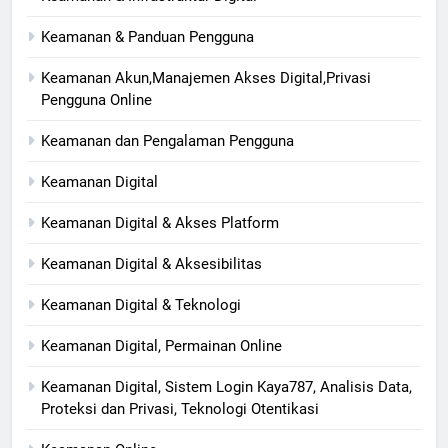
Keamanan & Panduan Pengguna
Keamanan Akun,Manajemen Akses Digital,Privasi
Pengguna Online
Keamanan dan Pengalaman Pengguna
Keamanan Digital
Keamanan Digital & Akses Platform
Keamanan Digital & Aksesibilitas
Keamanan Digital & Teknologi
Keamanan Digital, Permainan Online
Keamanan Digital, Sistem Login Kaya787, Analisis Data,
Proteksi dan Privasi, Teknologi Otentikasi