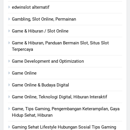
edwinslot alternatif
Gambling, Slot Online, Permainan
Game & Hiburan / Slot Online
Game & Hiburan, Panduan Bermain Slot, Situs Slot
Terpercaya
Game Development and Optimization
Game Online
Game Online & Budaya Digital
Game Online, Teknologi Digital, Hiburan Interaktif
Game, Tips Gaming, Pengembangan Keterampilan, Gaya
Hidup Sehat, Hiburan
Gaming Sehat Lifestyle Hubungan Sosial Tips Gaming