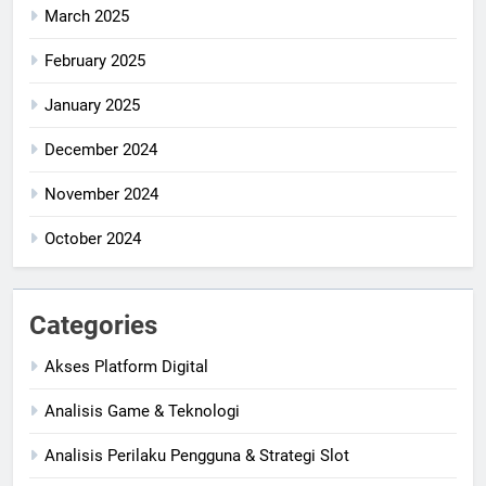
March 2025
February 2025
January 2025
December 2024
November 2024
October 2024
Categories
Akses Platform Digital
Analisis Game & Teknologi
Analisis Perilaku Pengguna & Strategi Slot