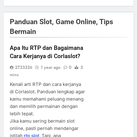
Panduan Slot, Game Online, Tips
Bermain
Apa Itu RTP dan Bagaimana
Cara Kerjanya di Corlaslot?
2723326
1 year ago
0
5
mins
Kenali arti RTP dan cara kerjanya
di Corlaslot. Panduan lengkap agar
kamu memahami peluang menang
dan memilih permainan dengan
lebih tepat.
Jika kamu sering bermain slot
online, pasti pernah mendengar
istilah
rtp slot
. Tapi, apa