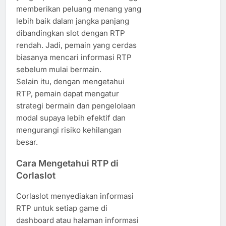
memberikan peluang menang yang
lebih baik dalam jangka panjang
dibandingkan slot dengan RTP
rendah. Jadi, pemain yang cerdas
biasanya mencari informasi RTP
sebelum mulai bermain.
Selain itu, dengan mengetahui
RTP, pemain dapat mengatur
strategi bermain dan pengelolaan
modal supaya lebih efektif dan
mengurangi risiko kehilangan
besar.
Cara Mengetahui RTP di
Corlaslot
Corlaslot menyediakan informasi
RTP untuk setiap game di
dashboard atau halaman informasi