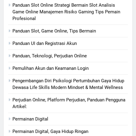
Panduan Slot Online Strategi Bermain Slot Analisis
Game Online Manajemen Risiko Gaming Tips Pemain
Profesional
Panduan Slot, Game Online, Tips Bermain
Panduan UI dan Registrasi Akun
Panduan, Teknologi, Perjudian Online
Pemulihan Akun dan Keamanan Login
Pengembangan Diri Psikologi Pertumbuhan Gaya Hidup
Dewasa Life Skills Modern Mindset & Mental Wellness
Perjudian Online, Platform Perjudian, Panduan Pengguna
Artikel:
Permainan Digital
Permainan Digital, Gaya Hidup Ringan