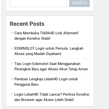
SEARCH
Recent Posts
Cara Membuka TIARA4D Link Alternatif
dengan Koneksi Stabil
EDWINSLOT Login untuk Pemula: Langkah
Akses yang Mudah Dipahami
Tips Login Edwinslot Saat Menggunakan
Perangkat Baru agar Akses Akun Tetap Aman
Panduan Lengkap Lebah4D Login untuk
Pengguna Baru
Login Lebah4D Tidak Lancar? Periksa Koneksi
dan Browser agar Akses Lebih Stabil