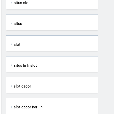
situs slot
situs
slot
situs link slot
slot gacor
slot gacor hari ini