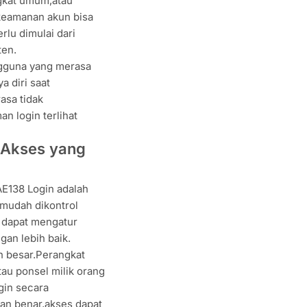
gkat umum,atau
keamanan akun bisa
rlu dimulai dari
ten.
gguna yang merasa
a diri saat
asa tidak
 login terlihat
 Akses yang
AE138 Login adalah
 mudah dikontrol
 dapat mengatur
an lebih baik.
h besar.Perangkat
au ponsel milik orang
gin secara
gan benar,akses dapat