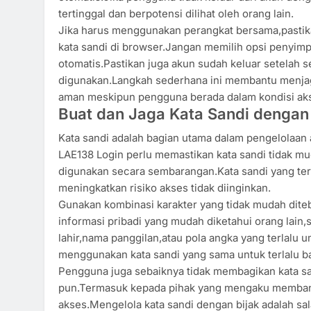
tertinggal dan berpotensi dilihat oleh orang lain.
Jika harus menggunakan perangkat bersama,pasti
kata sandi di browser.Jangan memilih opsi penyim
otomatis.Pastikan juga akun sudah keluar setelah s
digunakan.Langkah sederhana ini membantu menjag
aman meskipun pengguna berada dalam kondisi aks
Buat dan Jaga Kata Sandi dengan 
Kata sandi adalah bagian utama dalam pengelolaa
LAE138 Login perlu memastikan kata sandi tidak mu
digunakan secara sembarangan.Kata sandi yang ter
meningkatkan risiko akses tidak diinginkan.
Gunakan kombinasi karakter yang tidak mudah dite
informasi pribadi yang mudah diketahui orang lain,s
lahir,nama panggilan,atau pola angka yang terlalu 
menggunakan kata sandi yang sama untuk terlalu b
Pengguna juga sebaiknya tidak membagikan kata sa
pun.Termasuk kepada pihak yang mengaku memban
akses.Mengelola kata sandi dengan bijak adalah sal