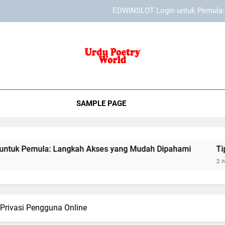
EDWINSLOT Login untuk Pemula:
Tips Login Edwinslot Saat Menggunakan Peran
Panduan Lengka
u Poetry World
Cara Membuka TIARA4D L
leksi Puisi Urdu Terbaik Di Urdu Poetry World. Sastra Yang P
EDWINSLOT Login untuk Pemula:
SAMPLE PAGE
Tips Login Edwinslot Saat Menggunakan Peran
Panduan Lengka
a: Langkah Akses yang Mudah Dipahami
Tips Login Ed
2 Months Ago
Privasi Pengguna Online