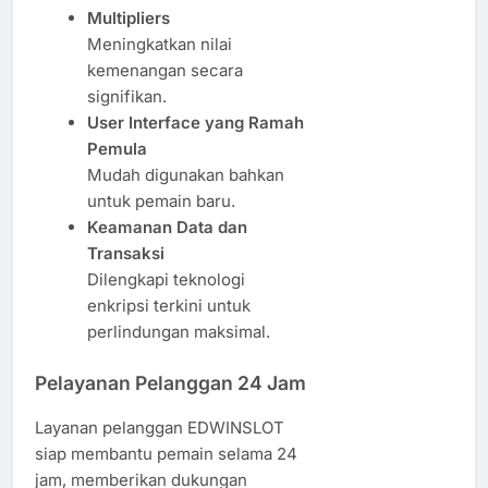
Multipliers
Meningkatkan nilai
kemenangan secara
signifikan.
User Interface yang Ramah
Pemula
Mudah digunakan bahkan
untuk pemain baru.
Keamanan Data dan
Transaksi
Dilengkapi teknologi
enkripsi terkini untuk
perlindungan maksimal.
Pelayanan Pelanggan 24 Jam
Layanan pelanggan EDWINSLOT
siap membantu pemain selama 24
jam, memberikan dukungan