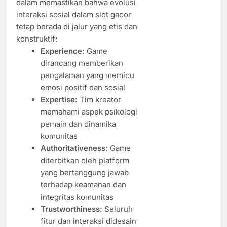
dalam memastikan bahwa evolusi
interaksi sosial dalam slot gacor
tetap berada di jalur yang etis dan
konstruktif:
Experience:
Game
dirancang memberikan
pengalaman yang memicu
emosi positif dan sosial
Expertise:
Tim kreator
memahami aspek psikologi
pemain dan dinamika
komunitas
Authoritativeness:
Game
diterbitkan oleh platform
yang bertanggung jawab
terhadap keamanan dan
integritas komunitas
Trustworthiness:
Seluruh
fitur dan interaksi didesain