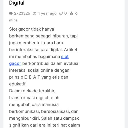
Digital
2723326
1 year ago
0
6
mins
Slot gacor tidak hanya
berkembang sebagai hiburan, tapi
juga membentuk cara baru
berinteraksi secara digital. Artikel
ini membahas bagaimana
slot
gacor
berkontribusi dalam evolusi
interaksi sosial online dengan
prinsip E-E-A-T yang etis dan
edukatif.
Dalam dekade terakhir,
transformasi digital telah
mengubah cara manusia
berkomunikasi, bersosialisasi, dan
menghibur diri. Salah satu dampak
signifikan dari era ini terlihat dalam