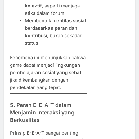
kolektif
, seperti menjaga
etika dalam forum
Membentuk
identitas sosial
berdasarkan peran dan
kontribusi
, bukan sekadar
status
Fenomena ini menunjukkan bahwa
game dapat menjadi
lingkungan
pembelajaran sosial yang sehat
,
jika dikembangkan dengan
pendekatan yang tepat.
5.
Peran E-E-A-T dalam
Menjamin Interaksi yang
Berkualitas
Prinsip
E-E-A-T
sangat penting