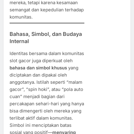
mereka, tetapi karena kesamaan
semangat dan kepedulian terhadap
komunitas.
Bahasa, Simbol, dan Budaya
Internal
Identitas bersama dalam komunitas
slot gacor juga diperkuat oleh
bahasa dan simbol khusus
yang
diciptakan dan dipakai oleh
anggotanya. Istilah seperti “malam
gacor”, “spin hoki”, atau “pola auto
cuan” menjadi bagian dari
percakapan sehari-hari yang hanya
bisa dimengerti oleh mereka yang
terlibat aktif dalam komunitas.
Simbol ini menciptakan batas
sosial yang positif—
menyaring