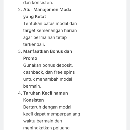
dan konsisten.
Atur Manajemen Modal
yang Ketat
Tentukan batas modal dan
target kemenangan harian
agar permainan tetap
terkendali.
Manfaatkan Bonus dan
Promo
Gunakan bonus deposit,
cashback, dan free spins
untuk menambah modal
bermain.
Taruhan Kecil namun
Konsisten
Bertaruh dengan modal
kecil dapat memperpanjang
waktu bermain dan
meningkatkan peluang