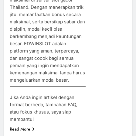
Thailand. Dengan menerapkan trik
jitu, memanfaatkan bonus secara
maksimal, serta bersikap sabar dan
disiplin, modal kecil bisa
berkembang menjadi keuntungan
besar. EDWINSLOT adalah
platform yang aman, terpercaya,
dan sangat cocok bagi semua
pemain yang ingin mendapatkan
kemenangan maksimal tanpa harus
mengeluarkan modal besar.
Jika Anda ingin artikel dengan
format berbeda, tambahan FAQ,
atau fokus khusus, saya siap
membantu!
Read More