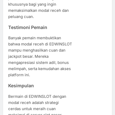
khususnya bagi yang ingin
memaksimalkan modal receh dan
peluang cuan.
Testimoni Pemain
Banyak pemain membuktikan
bahwa modal receh di EDWINSLOT
mampu menghasilkan cuan dan
jackpot besar. Mereka
mengapresiasi sistem adil, bonus
melimpah, serta kemudahan akses
platform ini.
Kesimpulan
Bermain di EDWINSLOT dengan
modal receh adalah strategi
cerdas untuk meraih cuan
maksimal di server slot gacor