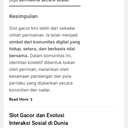
Kesimpulan
Slot gacor kini lebih dari sekadar
istilah permainan. Ia telah menjadi
simbol dari komunitas digital yang
hidup, setara, dan berbasis nilai
bersama.
Dalam komunitas ini,
identitas kolektif dibentuk bukan
oleh perintah, melainkan oleh
kesamaan pandangan dan pola
perilaku yang dijalankan secara
konsisten dan sadar.
Read More
Slot Gacor dan Evolusi
Interaksi Sosial di Dunia