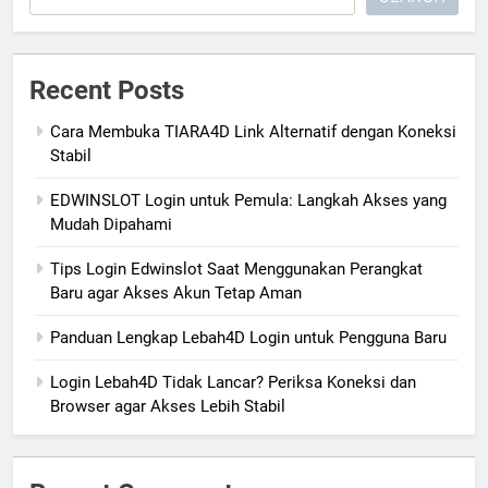
Recent Posts
Cara Membuka TIARA4D Link Alternatif dengan Koneksi
Stabil
EDWINSLOT Login untuk Pemula: Langkah Akses yang
Mudah Dipahami
Tips Login Edwinslot Saat Menggunakan Perangkat
Baru agar Akses Akun Tetap Aman
Panduan Lengkap Lebah4D Login untuk Pengguna Baru
Login Lebah4D Tidak Lancar? Periksa Koneksi dan
Browser agar Akses Lebih Stabil