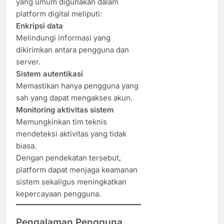
yang umum digunakan dalam
platform digital meliputi:
Enkripsi data
Melindungi informasi yang
dikirimkan antara pengguna dan
server.
Sistem autentikasi
Memastikan hanya pengguna yang
sah yang dapat mengakses akun.
Monitoring aktivitas sistem
Memungkinkan tim teknis
mendeteksi aktivitas yang tidak
biasa.
Dengan pendekatan tersebut,
platform dapat menjaga keamanan
sistem sekaligus meningkatkan
kepercayaan pengguna.
Pengalaman Pengguna