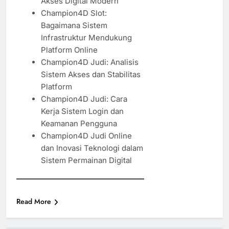
Akses Digital Modern
Champion4D Slot:
Bagaimana Sistem
Infrastruktur Mendukung
Platform Online
Champion4D Judi: Analisis
Sistem Akses dan Stabilitas
Platform
Champion4D Judi: Cara
Kerja Sistem Login dan
Keamanan Pengguna
Champion4D Judi Online
dan Inovasi Teknologi dalam
Sistem Permainan Digital
Read More