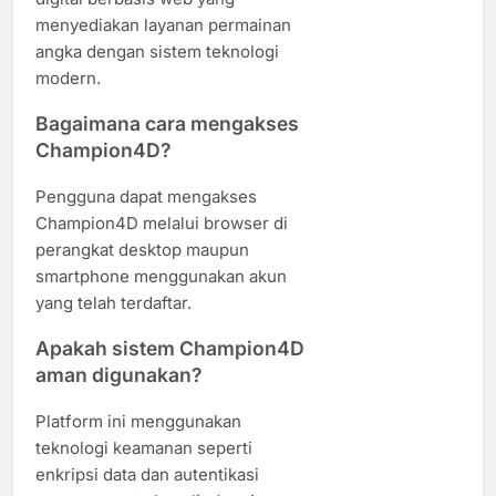
menyediakan layanan permainan
angka dengan sistem teknologi
modern.
Bagaimana cara mengakses
Champion4D?
Pengguna dapat mengakses
Champion4D melalui browser di
perangkat desktop maupun
smartphone menggunakan akun
yang telah terdaftar.
Apakah sistem Champion4D
aman digunakan?
Platform ini menggunakan
teknologi keamanan seperti
enkripsi data dan autentikasi