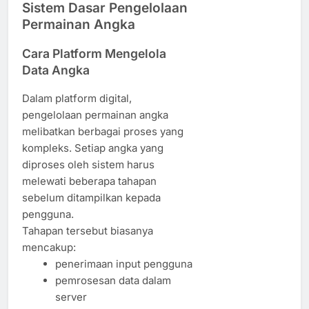
Sistem Dasar Pengelolaan
Permainan Angka
Cara Platform Mengelola
Data Angka
Dalam platform digital,
pengelolaan permainan angka
melibatkan berbagai proses yang
kompleks. Setiap angka yang
diproses oleh sistem harus
melewati beberapa tahapan
sebelum ditampilkan kepada
pengguna.
Tahapan tersebut biasanya
mencakup:
penerimaan input pengguna
pemrosesan data dalam
server