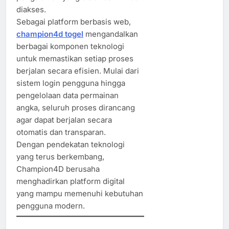
diakses.
Sebagai platform berbasis web,
champion4d togel
mengandalkan
berbagai komponen teknologi
untuk memastikan setiap proses
berjalan secara efisien. Mulai dari
sistem login pengguna hingga
pengelolaan data permainan
angka, seluruh proses dirancang
agar dapat berjalan secara
otomatis dan transparan.
Dengan pendekatan teknologi
yang terus berkembang,
Champion4D berusaha
menghadirkan platform digital
yang mampu memenuhi kebutuhan
pengguna modern.