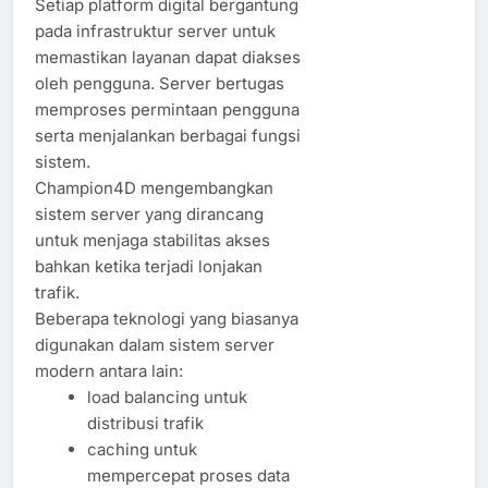
Setiap platform digital bergantung
pada infrastruktur server untuk
memastikan layanan dapat diakses
oleh pengguna. Server bertugas
memproses permintaan pengguna
serta menjalankan berbagai fungsi
sistem.
Champion4D mengembangkan
sistem server yang dirancang
untuk menjaga stabilitas akses
bahkan ketika terjadi lonjakan
trafik.
Beberapa teknologi yang biasanya
digunakan dalam sistem server
modern antara lain:
load balancing untuk
distribusi trafik
caching untuk
mempercepat proses data