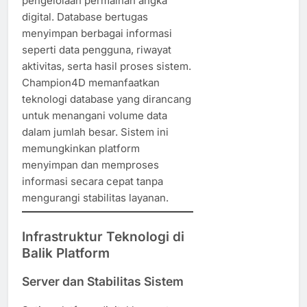
pengelolaan permainan angka
digital. Database bertugas
menyimpan berbagai informasi
seperti data pengguna, riwayat
aktivitas, serta hasil proses sistem.
Champion4D memanfaatkan
teknologi database yang dirancang
untuk menangani volume data
dalam jumlah besar. Sistem ini
memungkinkan platform
menyimpan dan memproses
informasi secara cepat tanpa
mengurangi stabilitas layanan.
Infrastruktur Teknologi di
Balik Platform
Server dan Stabilitas Sistem