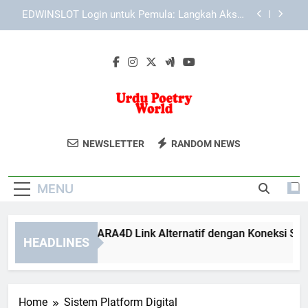
Skip
Tips Login Edwinslot Saat Menggunakan
to
Perangkat Baru agar Akses Akun Tetap Aman
content
Panduan Lengkap Lebah4D Login untuk Pengguna
Baru
Cara Membuka TIARA4D Link Alternatif dengan
Koneksi Stabil
EDWINSLOT Login untuk Pemula: Langkah Akses
yang Mudah Dipahami
Urdu Poetry
Nikmati Koleksi Puisi Urdu Terbaik Di
Tips Login Edwinslot Saat Menggunakan
NEWSLETTER
RANDOM NEWS
Perangkat Baru agar Akses Akun Tetap Aman
World
Urdu Poetry World. Sastra Yang Penuh
Panduan Lengkap Lebah4D Login untuk Pengguna
Makna Dan Keindahan.
Baru
MENU
ra Membuka TIARA4D Link Alternatif dengan Koneksi Stabil
HEADLINES
Weeks Ago
Home
Sistem Platform Digital