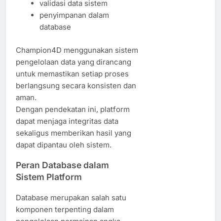
validasi data sistem
penyimpanan dalam
database
Champion4D menggunakan sistem
pengelolaan data yang dirancang
untuk memastikan setiap proses
berlangsung secara konsisten dan
aman.
Dengan pendekatan ini, platform
dapat menjaga integritas data
sekaligus memberikan hasil yang
dapat dipantau oleh sistem.
Peran Database dalam
Sistem Platform
Database merupakan salah satu
komponen terpenting dalam