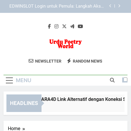
Skip
Tips Login Edwinslot Saat Menggunakan
to
Perangkat Baru agar Akses Akun Tetap Aman
content
Panduan Lengkap Lebah4D Login untuk Pengguna
Baru
Cara Membuka TIARA4D Link Alternatif dengan
Koneksi Stabil
EDWINSLOT Login untuk Pemula: Langkah Akses
yang Mudah Dipahami
Urdu Poetry
Nikmati Koleksi Puisi Urdu Terbaik Di
Tips Login Edwinslot Saat Menggunakan
NEWSLETTER
RANDOM NEWS
Perangkat Baru agar Akses Akun Tetap Aman
World
Urdu Poetry World. Sastra Yang Penuh
Panduan Lengkap Lebah4D Login untuk Pengguna
Makna Dan Keindahan.
Baru
MENU
ra Membuka TIARA4D Link Alternatif dengan Koneksi Stabil
HEADLINES
Weeks Ago
Home