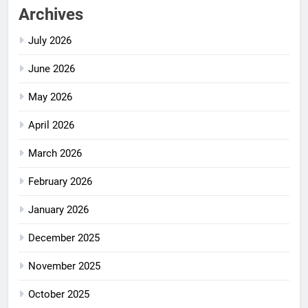
Archives
July 2026
June 2026
May 2026
April 2026
March 2026
February 2026
January 2026
December 2025
November 2025
October 2025