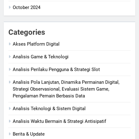
October 2024
Categories
Akses Platform Digital
Analisis Game & Teknologi
Analisis Perilaku Pengguna & Strategi Slot
Analisis Pola Lanjutan, Dinamika Permainan Digital,
Strategi Observasional, Evaluasi Sistem Game,
Pengalaman Pemain Berbasis Data
Analisis Teknologi & Sistem Digital
Analisis Waktu Bermain & Strategi Antisipatif
Berita & Update