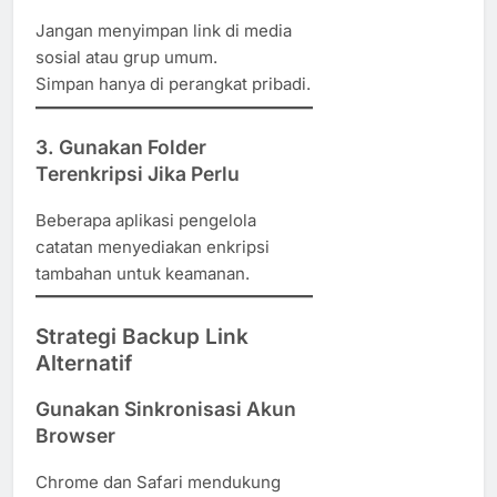
Jangan menyimpan link di media
sosial atau grup umum.
Simpan hanya di perangkat pribadi.
3. Gunakan Folder
Terenkripsi Jika Perlu
Beberapa aplikasi pengelola
catatan menyediakan enkripsi
tambahan untuk keamanan.
Strategi Backup Link
Alternatif
Gunakan Sinkronisasi Akun
Browser
Chrome dan Safari mendukung