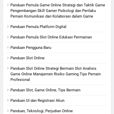
Panduan Pemula Game Online Strategi dan Taktik Game
Pengembangan Skill Gamer Psikologi dan Perilaku
Pemain Komunikasi dan Kolaborasi dalam Game
Panduan Pemula Platform Digital
Panduan Pemula Slot Online Edukasi Permainan
Panduan Pengguna Baru
Panduan Slot Online
Panduan Slot Online Strategi Bermain Slot Analisis
Game Online Manajemen Risiko Gaming Tips Pemain
Profesional
Panduan Slot, Game Online, Tips Bermain
Panduan UI dan Registrasi Akun
Panduan, Teknologi, Perjudian Online