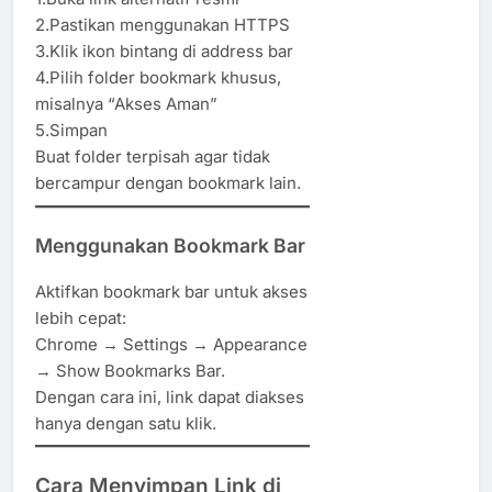
2.Pastikan menggunakan HTTPS
3.Klik ikon bintang di address bar
4.Pilih folder bookmark khusus,
misalnya “Akses Aman”
5.Simpan
Buat folder terpisah agar tidak
bercampur dengan bookmark lain.
Menggunakan Bookmark Bar
Aktifkan bookmark bar untuk akses
lebih cepat:
Chrome → Settings → Appearance
→ Show Bookmarks Bar.
Dengan cara ini, link dapat diakses
hanya dengan satu klik.
Cara Menyimpan Link di