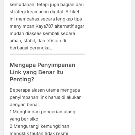
kemudahan, tetapi juga bagian dari
strategi keamanan digital. Artikel
ini membahas secara lengkap tips
menyimpan Kaya787 alternatif agar
mudah diakses kembali secara
aman, stabil, dan efisien di
berbagai perangkat.
Mengapa Penyimpanan
Link yang Benar Itu
Penting?
Beberapa alasan utama mengapa
penyimpanan link harus dilakukan
dengan benar:
1.Menghindari pencarian ulang
yang berisiko
2.Mengurangi kemungkinan
mengklik tautan tidak resmi