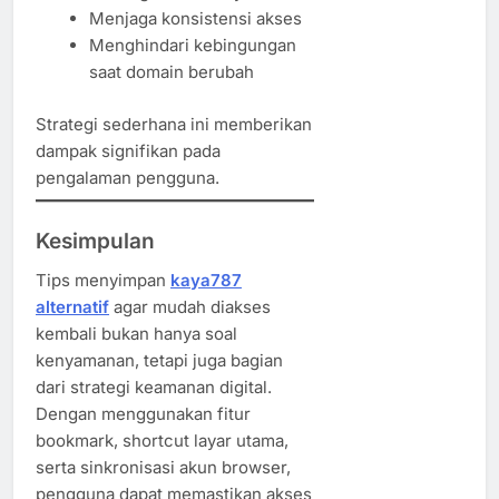
Menjaga konsistensi akses
Menghindari kebingungan
saat domain berubah
Strategi sederhana ini memberikan
dampak signifikan pada
pengalaman pengguna.
Kesimpulan
Tips menyimpan
kaya787
alternatif
agar mudah diakses
kembali bukan hanya soal
kenyamanan, tetapi juga bagian
dari strategi keamanan digital.
Dengan menggunakan fitur
bookmark, shortcut layar utama,
serta sinkronisasi akun browser,
pengguna dapat memastikan akses