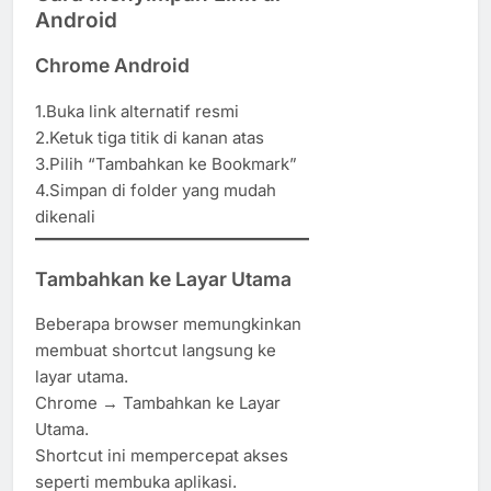
Android
Chrome Android
1.Buka link alternatif resmi
2.Ketuk tiga titik di kanan atas
3.Pilih “Tambahkan ke Bookmark”
4.Simpan di folder yang mudah
dikenali
Tambahkan ke Layar Utama
Beberapa browser memungkinkan
membuat shortcut langsung ke
layar utama.
Chrome → Tambahkan ke Layar
Utama.
Shortcut ini mempercepat akses
seperti membuka aplikasi.