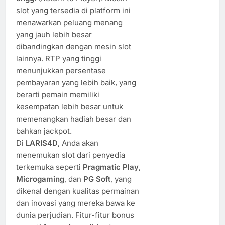
slot yang tersedia di platform ini
menawarkan peluang menang
yang jauh lebih besar
dibandingkan dengan mesin slot
lainnya. RTP yang tinggi
menunjukkan persentase
pembayaran yang lebih baik, yang
berarti pemain memiliki
kesempatan lebih besar untuk
memenangkan hadiah besar dan
bahkan jackpot.
Di
LARIS4D
, Anda akan
menemukan slot dari penyedia
terkemuka seperti
Pragmatic Play
,
Microgaming
, dan
PG Soft
, yang
dikenal dengan kualitas permainan
dan inovasi yang mereka bawa ke
dunia perjudian. Fitur-fitur bonus