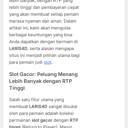
lebih banyak, dengan RTP yang
lebih tinggi dan pembayaran cepat
yang akan membuat setiap pemain
merasa nyaman dan aman. Dalam
artikel ini, kami akan mengulas
berbagai keuntungan yang bisa
Anda dapatkan dengan bermain di
LARIS4D
, serta alasan mengapa
situs ini menjadi pilihan utama bagi
para pemain judi
slot
.
Slot Gacor: Peluang Menang
Lebih Banyak dengan RTP
Tinggi
Salah satu fitur utama yang
membuat
LARIS4D
sangat disukai
oleh para pemain adalah koleksi
permainan
slot gacor
dengan
RTP
tinggi
(Return to Player). Mesin