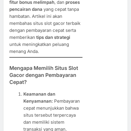
fitur bonus melimpah
, dan
proses
pencairan dana
yang cepat tanpa
hambatan. Artikel ini akan
membahas situs slot gacor terbaik
dengan pembayaran cepat serta
memberikan
tips dan strategi
untuk meningkatkan peluang
menang Anda.
Mengapa Memilih Situs Slot
Gacor dengan Pembayaran
Cepat?
Keamanan dan
Kenyamanan:
Pembayaran
cepat menunjukkan bahwa
situs tersebut terpercaya
dan memiliki sistem
transaksi yang aman.