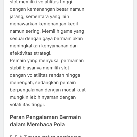
slot memiliki volatilitas tinggi
dengan kemenangan besar namun
jarang, sementara yang lain
menawarkan kemenangan kecil
namun sering. Memilih game yang
sesuai dengan gaya bermain akan
meningkatkan kenyamanan dan
efektivitas strategi.
Pemain yang menyukai permainan
stabil biasanya memilih slot
dengan volatilitas rendah hingga
menengah, sedangkan pemain
berpengalaman dengan modal kuat
mungkin lebih nyaman dengan
volatilitas tinggi.
Peran Pengalaman Bermain
dalam Membaca Pola