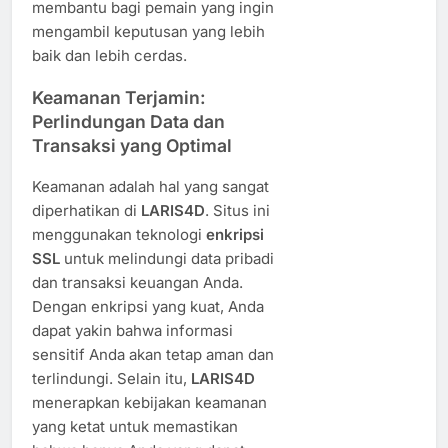
membantu bagi pemain yang ingin
mengambil keputusan yang lebih
baik dan lebih cerdas.
Keamanan Terjamin:
Perlindungan Data dan
Transaksi yang Optimal
Keamanan adalah hal yang sangat
diperhatikan di
LARIS4D
. Situs ini
menggunakan teknologi
enkripsi
SSL
untuk melindungi data pribadi
dan transaksi keuangan Anda.
Dengan enkripsi yang kuat, Anda
dapat yakin bahwa informasi
sensitif Anda akan tetap aman dan
terlindungi. Selain itu,
LARIS4D
menerapkan kebijakan keamanan
yang ketat untuk memastikan