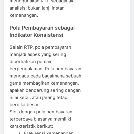
menggunakan RTP sebagai alat
analisis, bukan janji instan
kemenangan.
Pola Pembayaran sebagai
Indikator Konsistensi
Selain RTP, pola pembayaran
menjadi aspek yang sering
diperhatikan pemain
berpengalaman. Pola pembayaran
mengacu pada bagaimana sebuah
game membagikan kemenangan,
apakah cenderung sering dengan
nilai kecil, atau jarang tetapi
bernilai besar.
Slot dengan pola pembayaran
terpercaya biasanya memiliki
karakteristik berikut:
Frekuensi kemenangan