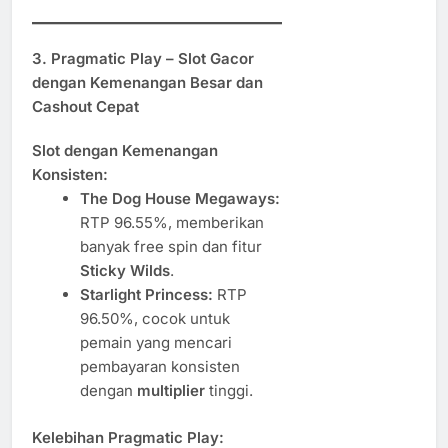
3.
Pragmatic Play – Slot Gacor
dengan Kemenangan Besar dan
Cashout Cepat
Slot dengan Kemenangan
Konsisten:
The Dog House Megaways:
RTP 96.55%, memberikan
banyak free spin dan fitur
Sticky Wilds
.
Starlight Princess:
RTP
96.50%, cocok untuk
pemain yang mencari
pembayaran konsisten
dengan
multiplier
tinggi.
Kelebihan Pragmatic Play: