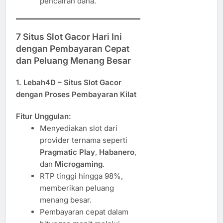
pencairan dana.
7 Situs Slot Gacor Hari Ini
dengan Pembayaran Cepat
dan Peluang Menang Besar
1.
Lebah4D – Situs Slot Gacor
dengan Proses Pembayaran Kilat
Fitur Unggulan:
Menyediakan slot dari
provider ternama seperti
Pragmatic Play
,
Habanero
,
dan
Microgaming
.
RTP tinggi hingga 98%,
memberikan peluang
menang besar.
Pembayaran cepat dalam