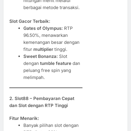
hitungan menit melalui
berbagai metode transaksi.
Slot Gacor Terbaik:
Gates of Olympus:
RTP
96.50%, menawarkan
kemenangan besar dengan
fitur
multiplier
tinggi.
Sweet Bonanza:
Slot
dengan
tumble feature
dan
peluang free spin yang
melimpah.
2.
Slot88 – Pembayaran Cepat
dan Slot dengan RTP Tinggi
Fitur Menarik:
Banyak pilihan slot dengan