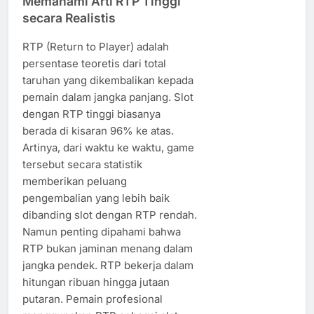
Memahami Arti RTP Tinggi
secara Realistis
RTP (Return to Player) adalah
persentase teoretis dari total
taruhan yang dikembalikan kepada
pemain dalam jangka panjang. Slot
dengan RTP tinggi biasanya
berada di kisaran 96% ke atas.
Artinya, dari waktu ke waktu, game
tersebut secara statistik
memberikan peluang
pengembalian yang lebih baik
dibanding slot dengan RTP rendah.
Namun penting dipahami bahwa
RTP bukan jaminan menang dalam
jangka pendek. RTP bekerja dalam
hitungan ribuan hingga jutaan
putaran. Pemain profesional