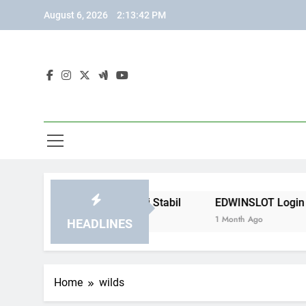
Skip
August 6, 2026
2:13:43 PM
to
content
Urd
Nikmati Ko
f dengan Koneksi Stabil
EDWINSLOT Login untuk Pemul
1 Month Ago
HEADLINES
Home
wilds