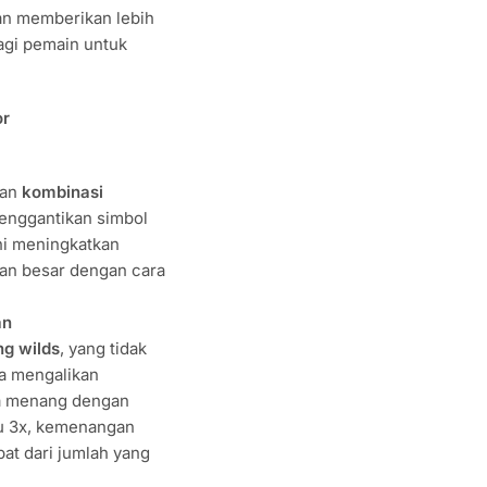
an memberikan lebih
agi pemain untuk
or
kan
kombinasi
menggantikan simbol
ni meningkatkan
an besar dengan cara
an
ng wilds
, yang tidak
ga mengalikan
da menang dengan
au 3x, kemenangan
ipat dari jumlah yang