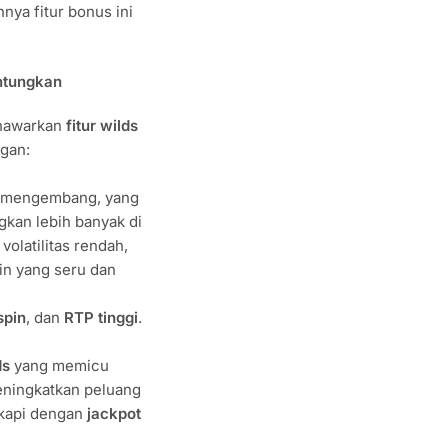
ya fitur bonus ini
.
untungkan
enawarkan
fitur wilds
gan:
 mengembang, yang
an lebih banyak di
volatilitas rendah,
n yang seru dan
spin
, dan
RTP tinggi
.
ds
yang memicu
ningkatkan peluang
gkapi dengan
jackpot