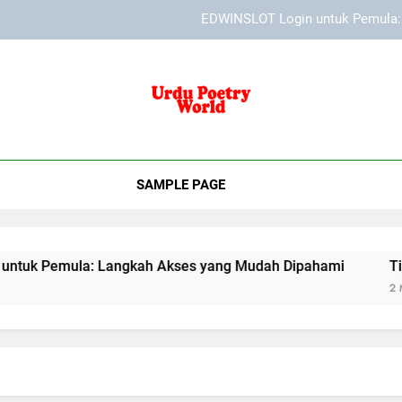
EDWINSLOT Login untuk Pemula:
Tips Login Edwinslot Saat Menggunakan Peran
Panduan Lengka
u Poetry World
Cara Membuka TIARA4D L
leksi Puisi Urdu Terbaik Di Urdu Poetry World. Sastra Yang P
EDWINSLOT Login untuk Pemula:
SAMPLE PAGE
Tips Login Edwinslot Saat Menggunakan Peran
Panduan Lengka
a: Langkah Akses yang Mudah Dipahami
Tips Login Ed
2 Months Ago