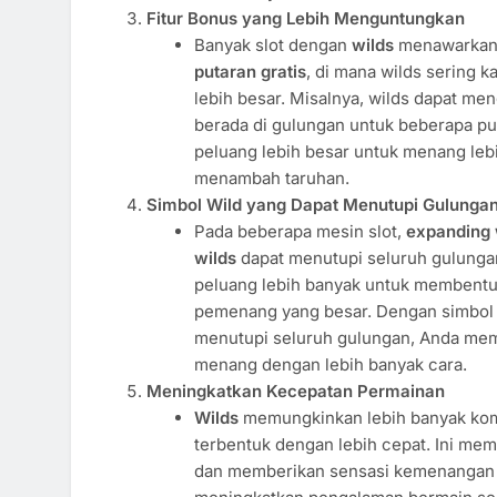
Fitur Bonus yang Lebih Menguntungkan
Banyak slot dengan
wilds
menawarkan f
putaran gratis
, di mana wilds sering k
lebih besar. Misalnya, wilds dapat me
berada di gulungan untuk beberapa p
peluang lebih besar untuk menang leb
menambah taruhan.
Simbol Wild yang Dapat Menutupi Gulunga
Pada beberapa mesin slot,
expanding 
wilds
dapat menutupi seluruh gulunga
peluang lebih banyak untuk membentu
pemenang yang besar. Dengan simbol 
menutupi seluruh gulungan, Anda memi
menang dengan lebih banyak cara.
Meningkatkan Kecepatan Permainan
Wilds
memungkinkan lebih banyak ko
terbentuk dengan lebih cepat. Ini me
dan memberikan sensasi kemenangan l