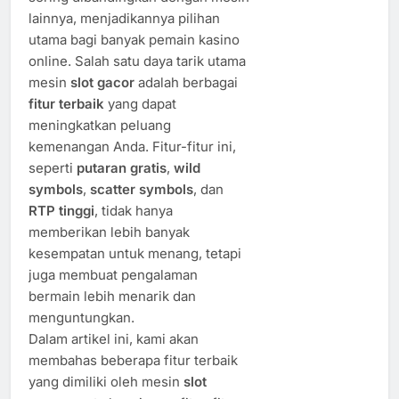
lainnya, menjadikannya pilihan
utama bagi banyak pemain kasino
online. Salah satu daya tarik utama
mesin
slot gacor
adalah berbagai
fitur terbaik
yang dapat
meningkatkan peluang
kemenangan Anda. Fitur-fitur ini,
seperti
putaran gratis
,
wild
symbols
,
scatter symbols
, dan
RTP tinggi
, tidak hanya
memberikan lebih banyak
kesempatan untuk menang, tetapi
juga membuat pengalaman
bermain lebih menarik dan
menguntungkan.
Dalam artikel ini, kami akan
membahas beberapa fitur terbaik
yang dimiliki oleh mesin
slot