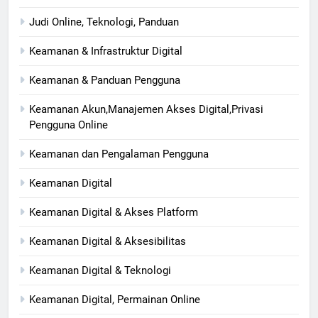
Judi Online, Teknologi, Panduan
Keamanan & Infrastruktur Digital
Keamanan & Panduan Pengguna
Keamanan Akun,Manajemen Akses Digital,Privasi
Pengguna Online
Keamanan dan Pengalaman Pengguna
Keamanan Digital
Keamanan Digital & Akses Platform
Keamanan Digital & Aksesibilitas
Keamanan Digital & Teknologi
Keamanan Digital, Permainan Online