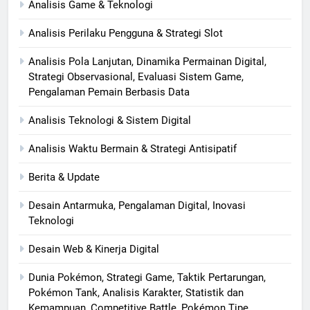
Analisis Game & Teknologi
Analisis Perilaku Pengguna & Strategi Slot
Analisis Pola Lanjutan, Dinamika Permainan Digital,
Strategi Observasional, Evaluasi Sistem Game,
Pengalaman Pemain Berbasis Data
Analisis Teknologi & Sistem Digital
Analisis Waktu Bermain & Strategi Antisipatif
Berita & Update
Desain Antarmuka, Pengalaman Digital, Inovasi
Teknologi
Desain Web & Kinerja Digital
Dunia Pokémon, Strategi Game, Taktik Pertarungan,
Pokémon Tank, Analisis Karakter, Statistik dan
Kemampuan, Competitive Battle, Pokémon Tipe