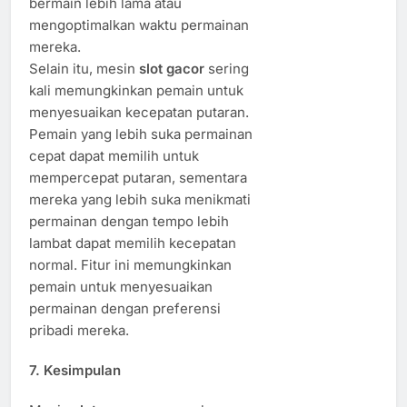
bermain lebih lama atau
mengoptimalkan waktu permainan
mereka.
Selain itu, mesin
slot gacor
sering
kali memungkinkan pemain untuk
menyesuaikan kecepatan putaran.
Pemain yang lebih suka permainan
cepat dapat memilih untuk
mempercepat putaran, sementara
mereka yang lebih suka menikmati
permainan dengan tempo lebih
lambat dapat memilih kecepatan
normal. Fitur ini memungkinkan
pemain untuk menyesuaikan
permainan dengan preferensi
pribadi mereka.
7.
Kesimpulan