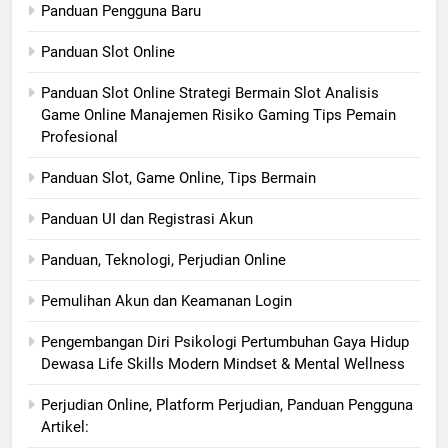
Panduan Pengguna Baru
Panduan Slot Online
Panduan Slot Online Strategi Bermain Slot Analisis
Game Online Manajemen Risiko Gaming Tips Pemain
Profesional
Panduan Slot, Game Online, Tips Bermain
Panduan UI dan Registrasi Akun
Panduan, Teknologi, Perjudian Online
Pemulihan Akun dan Keamanan Login
Pengembangan Diri Psikologi Pertumbuhan Gaya Hidup
Dewasa Life Skills Modern Mindset & Mental Wellness
Perjudian Online, Platform Perjudian, Panduan Pengguna
Artikel: