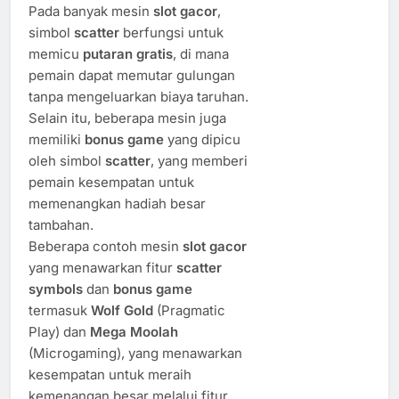
Pada banyak mesin
slot gacor
,
simbol
scatter
berfungsi untuk
memicu
putaran gratis
, di mana
pemain dapat memutar gulungan
tanpa mengeluarkan biaya taruhan.
Selain itu, beberapa mesin juga
memiliki
bonus game
yang dipicu
oleh simbol
scatter
, yang memberi
pemain kesempatan untuk
memenangkan hadiah besar
tambahan.
Beberapa contoh mesin
slot gacor
yang menawarkan fitur
scatter
symbols
dan
bonus game
termasuk
Wolf Gold
(Pragmatic
Play) dan
Mega Moolah
(Microgaming), yang menawarkan
kesempatan untuk meraih
kemenangan besar melalui fitur