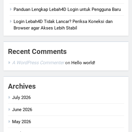
Panduan Lengkap Lebah4D Login untuk Pengguna Baru
Login Lebah4D Tidak Lancar? Periksa Koneksi dan
Browser agar Akses Lebih Stabil
Recent Comments
A WordPress Commenter
on
Hello world!
Archives
July 2026
June 2026
May 2026