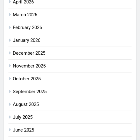
April 2026
March 2026
February 2026
January 2026
December 2025
November 2025
October 2025
September 2025
August 2025
July 2025
June 2025