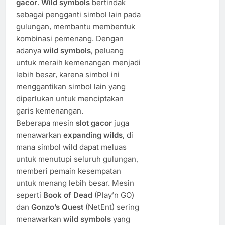
gacor
.
Wild symbols
bertindak
sebagai pengganti simbol lain pada
gulungan, membantu membentuk
kombinasi pemenang. Dengan
adanya
wild symbols
, peluang
untuk meraih kemenangan menjadi
lebih besar, karena simbol ini
menggantikan simbol lain yang
diperlukan untuk menciptakan
garis kemenangan.
Beberapa mesin
slot gacor
juga
menawarkan
expanding wilds
, di
mana simbol wild dapat meluas
untuk menutupi seluruh gulungan,
memberi pemain kesempatan
untuk menang lebih besar. Mesin
seperti
Book of Dead
(Play’n GO)
dan
Gonzo’s Quest
(NetEnt) sering
menawarkan
wild symbols
yang