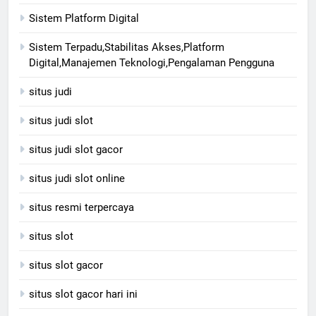
Sistem Platform Digital
Sistem Terpadu,Stabilitas Akses,Platform
Digital,Manajemen Teknologi,Pengalaman Pengguna
situs judi
situs judi slot
situs judi slot gacor
situs judi slot online
situs resmi terpercaya
situs slot
situs slot gacor
situs slot gacor hari ini