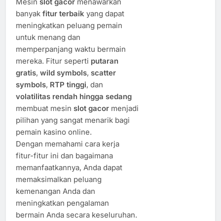
Mesin
slot gacor
menawarkan
banyak
fitur terbaik
yang dapat
meningkatkan peluang pemain
untuk menang dan
memperpanjang waktu bermain
mereka. Fitur seperti
putaran
gratis
,
wild symbols
,
scatter
symbols
,
RTP tinggi
, dan
volatilitas rendah hingga sedang
membuat mesin
slot gacor
menjadi
pilihan yang sangat menarik bagi
pemain kasino online.
Dengan memahami cara kerja
fitur-fitur ini dan bagaimana
memanfaatkannya, Anda dapat
memaksimalkan peluang
kemenangan Anda dan
meningkatkan pengalaman
bermain Anda secara keseluruhan.