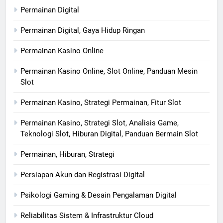
Permainan Digital
Permainan Digital, Gaya Hidup Ringan
Permainan Kasino Online
Permainan Kasino Online, Slot Online, Panduan Mesin
Slot
Permainan Kasino, Strategi Permainan, Fitur Slot
Permainan Kasino, Strategi Slot, Analisis Game,
Teknologi Slot, Hiburan Digital, Panduan Bermain Slot
Permainan, Hiburan, Strategi
Persiapan Akun dan Registrasi Digital
Psikologi Gaming & Desain Pengalaman Digital
Reliabilitas Sistem & Infrastruktur Cloud