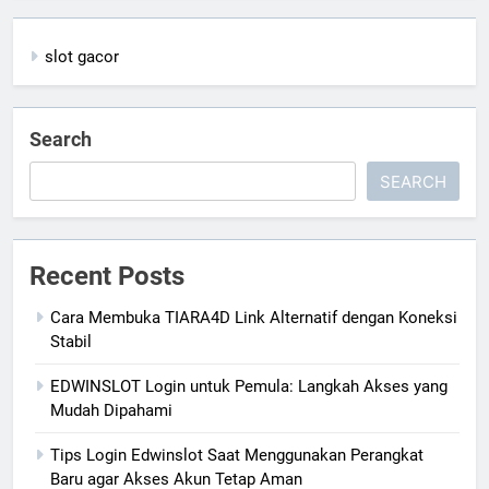
slot gacor
Search
SEARCH
Recent Posts
Cara Membuka TIARA4D Link Alternatif dengan Koneksi
Stabil
EDWINSLOT Login untuk Pemula: Langkah Akses yang
Mudah Dipahami
Tips Login Edwinslot Saat Menggunakan Perangkat
Baru agar Akses Akun Tetap Aman