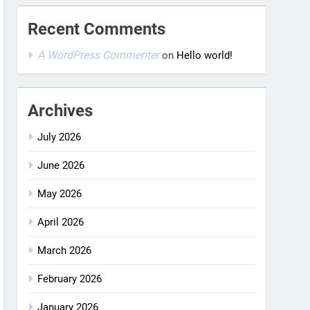
Recent Comments
A WordPress Commenter
on
Hello world!
Archives
July 2026
June 2026
May 2026
April 2026
March 2026
February 2026
January 2026