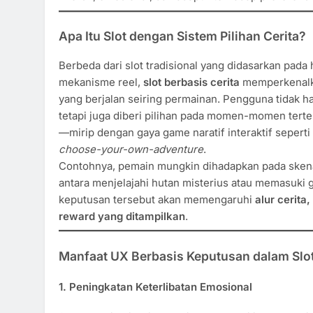
Apa Itu Slot dengan Sistem Pilihan Cerita?
Berbeda dari slot tradisional yang didasarkan pada h
mekanisme reel,
slot berbasis cerita
memperkenalka
yang berjalan seiring permainan. Pengguna tidak 
tetapi juga diberi pilihan pada momen-momen tert
—mirip dengan gaya game naratif interaktif seperti
choose-your-own-adventure
.
Contohnya, pemain mungkin dihadapkan pada skenari
antara menjelajahi hutan misterius atau memasuki g
keputusan tersebut akan memengaruhi
alur cerita,
reward yang ditampilkan
.
Manfaat UX Berbasis Keputusan dalam Slo
1.
Peningkatan Keterlibatan Emosional