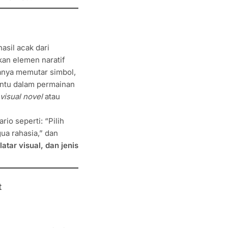
asil acak dari
n elemen naratif
hanya memutar simbol,
entu dalam permainan
visual novel
atau
o seperti: “Pilih
ua rahasia,” dan
 latar visual, dan jenis
t