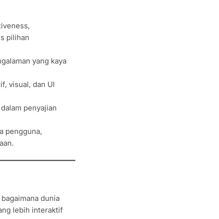
tiveness,
s pilihan
ngalaman yang kaya
, visual, dan UI
 dalam penyajian
da pengguna,
aan.
ta bagaimana dunia
g lebih interaktif