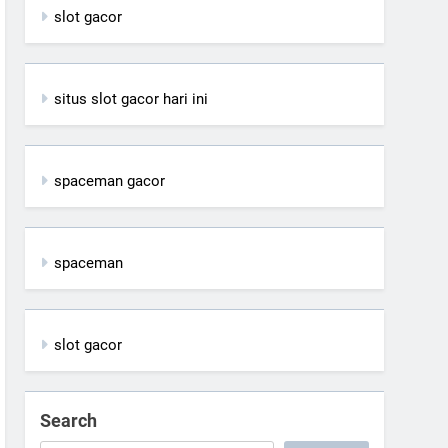
slot gacor
situs slot gacor hari ini
spaceman gacor
spaceman
slot gacor
Search