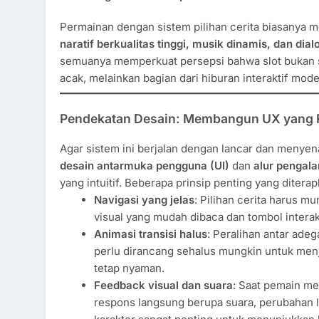
Permainan dengan sistem pilihan cerita biasanya
naratif berkualitas tinggi, musik dinamis, dan dialo
semuanya memperkuat persepsi bahwa slot bukan 
acak, melainkan bagian dari hiburan interaktif mode
Pendekatan Desain: Membangun UX yang 
Agar sistem ini berjalan dengan lancar dan menyen
desain antarmuka pengguna (UI)
dan
alur pengal
yang intuitif. Beberapa prinsip penting yang diterap
Navigasi yang jelas
: Pilihan cerita harus m
visual yang mudah dibaca dan tombol interak
Animasi transisi halus
: Peralihan antar adeg
perlu dirancang sehalus mungkin untuk menj
tetap nyaman.
Feedback visual dan suara
: Saat pemain me
respons langsung berupa suara, perubahan l