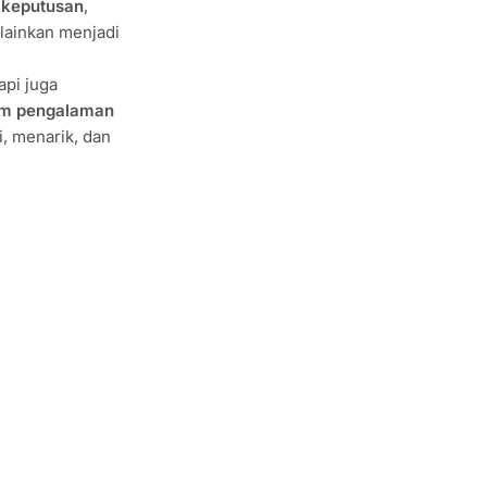
 keputusan
,
elainkan menjadi
api juga
am pengalaman
, menarik, dan