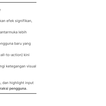
f
an efek signifikan,
 antarmuka lebih
pengguna baru yang
all-to-action) kini
ngi ketegangan visual
, dan highlight input
teraksi pengguna
.