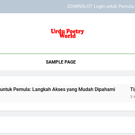
EDWINSLOT Login untuk Pemula:
Tips Login Edwinslot Saat Menggunakan Peran
Panduan Lengka
u Poetry World
Cara Membuka TIARA4D L
leksi Puisi Urdu Terbaik Di Urdu Poetry World. Sastra Yang P
EDWINSLOT Login untuk Pemula:
SAMPLE PAGE
Tips Login Edwinslot Saat Menggunakan Peran
Panduan Lengka
a: Langkah Akses yang Mudah Dipahami
Tips Login Ed
2 Months Ago