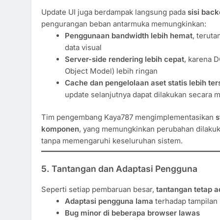
Update UI juga berdampak langsung pada
sisi bac
pengurangan beban antarmuka memungkinkan:
Penggunaan bandwidth lebih hemat
, terut
data visual
Server-side rendering lebih cepat
, karena 
Object Model) lebih ringan
Cache dan pengelolaan aset statis lebih ter
update selanjutnya dapat dilakukan secara 
Tim pengembang Kaya787 mengimplementasikan
s
komponen
, yang memungkinkan perubahan dilakuk
tanpa memengaruhi keseluruhan sistem.
5. Tantangan dan Adaptasi Pengguna
Seperti setiap pembaruan besar,
tantangan tetap a
Adaptasi pengguna lama
terhadap tampilan
Bug minor di beberapa browser lawas