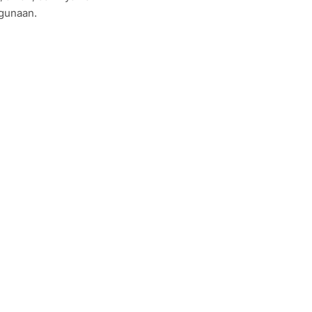
gunaan.