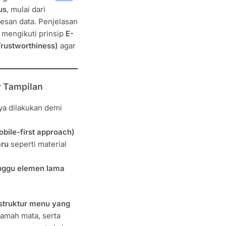
us
, mulai dari
sesan data. Penjelasan
mengikuti prinsip
E-
Trustworthiness)
agar
r Tampilan
ya dilakukan demi
bile-first approach)
aru
seperti material
anggu elemen lama
struktur menu yang
amah mata, serta