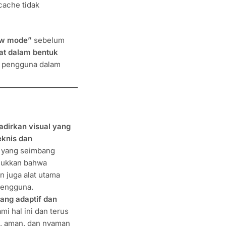
 cache tidak
ew mode”
sebelum
at dalam bentuk
 pengguna dalam
adirkan visual yang
eknis dan
n yang seimbang
njukkan bahwa
n juga alat utama
pengguna.
yang adaptif dan
i hal ini dan terus
t, aman, dan nyaman