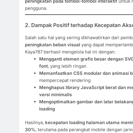
peningkatan pada tombol-tombol interaktif
untuk 
pengguna.
2. Dampak Positif terhadap Kecepatan Aks
Salah satu hal yang sering dikhawatirkan dari pemb
peningkatan beban visual
yang dapat memperlamba
Kaya787 berhasil mengelola hal ini dengan:
Mengganti elemen grafis besar dengan SVG
font
, yang lebih ringan
Memanfaatkan CSS modular dan animasi b
mempercepat rendering
Menghapus library JavaScript berat dan m
versi minimalis
Mengoptimalkan gambar dan latar belakang 
loading
Hasilnya,
kecepatan loading halaman utama menin
30%
, terutama pada perangkat mobile dengan jarin