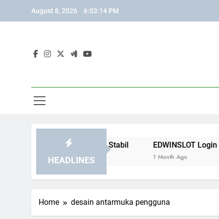
Skip
August 8, 2026
6:03:15 PM
to
content
Urd
Nikmati Ko
f dengan Koneksi Stabil
EDWINSLOT Login untuk Pemul
1 Month Ago
HEADLINES
Home
desain antarmuka pengguna