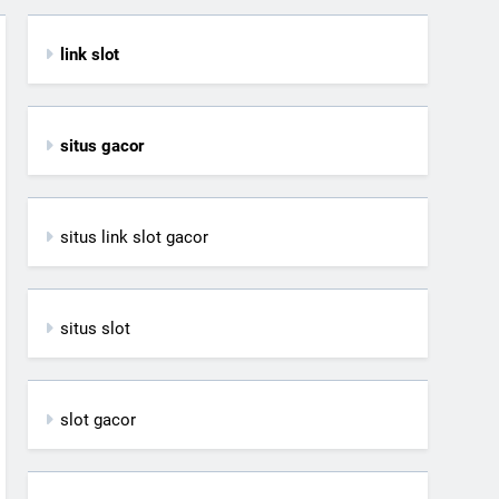
link slot
situs gacor
situs link slot gacor
situs slot
slot gacor