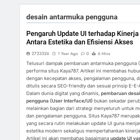
desain antarmuka pengguna
Pengaruh Update UI terhadap Kinerja
Antara Estetika dan Efisiensi Akses
2723326
1 Year Ago
0
6 Mins
Telusuri dampak pembaruan antarmuka pengguna (
performa situs Kaya787. Artikel ini membahas hub
dengan kecepatan akses, pengalaman pengguna, dan
ditulis secara SEO-friendly dan sesuai prinsip E-E-
Dalam dunia digital yang dinamis,
pembaruan desa
pengguna (User Interface/UI)
bukan sekadar peru
melainkan bagian dari strategi menyeluruh untuk 
dan pengalaman pengguna. Situs Kaya787 merupak
yang secara rutin melakukan update UI guna menj
estetika modern sekaligus mempertahankan kinerja
Artikel ini akan membahas bagaimana
update UI ya