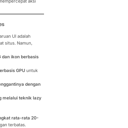
mempercepat aksi
es
aruan UI adalah
t situs. Namun,
 dan ikon berbasis
erbasis GPU
untuk
enggantinya dengan
melalui teknik lazy
gkat rata-rata 20-
gan terbatas.