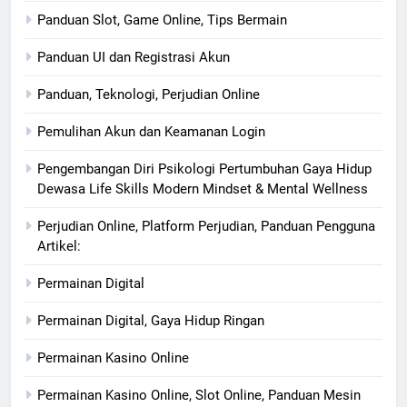
Panduan Slot, Game Online, Tips Bermain
Panduan UI dan Registrasi Akun
Panduan, Teknologi, Perjudian Online
Pemulihan Akun dan Keamanan Login
Pengembangan Diri Psikologi Pertumbuhan Gaya Hidup
Dewasa Life Skills Modern Mindset & Mental Wellness
Perjudian Online, Platform Perjudian, Panduan Pengguna
Artikel:
Permainan Digital
Permainan Digital, Gaya Hidup Ringan
Permainan Kasino Online
Permainan Kasino Online, Slot Online, Panduan Mesin