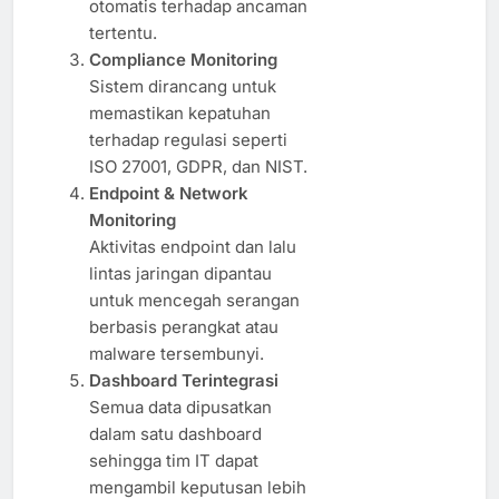
otomatis terhadap ancaman
tertentu.
Compliance Monitoring
Sistem dirancang untuk
memastikan kepatuhan
terhadap regulasi seperti
ISO 27001, GDPR, dan NIST.
Endpoint & Network
Monitoring
Aktivitas endpoint dan lalu
lintas jaringan dipantau
untuk mencegah serangan
berbasis perangkat atau
malware tersembunyi.
Dashboard Terintegrasi
Semua data dipusatkan
dalam satu dashboard
sehingga tim IT dapat
mengambil keputusan lebih