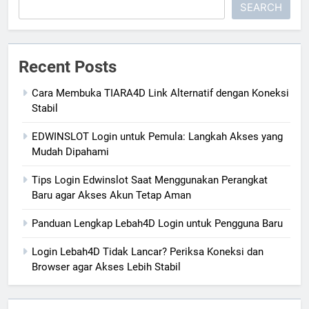
SEARCH
Recent Posts
Cara Membuka TIARA4D Link Alternatif dengan Koneksi
Stabil
EDWINSLOT Login untuk Pemula: Langkah Akses yang
Mudah Dipahami
Tips Login Edwinslot Saat Menggunakan Perangkat
Baru agar Akses Akun Tetap Aman
Panduan Lengkap Lebah4D Login untuk Pengguna Baru
Login Lebah4D Tidak Lancar? Periksa Koneksi dan
Browser agar Akses Lebih Stabil