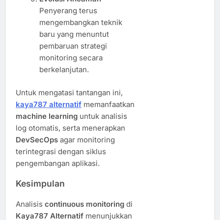
Penyerang terus
mengembangkan teknik
baru yang menuntut
pembaruan strategi
monitoring secara
berkelanjutan.
Untuk mengatasi tantangan ini,
kaya787 alternatif
memanfaatkan
machine learning
untuk analisis
log otomatis, serta menerapkan
DevSecOps
agar monitoring
terintegrasi dengan siklus
pengembangan aplikasi.
Kesimpulan
Analisis
continuous monitoring
di
Kaya787 Alternatif
menunjukkan