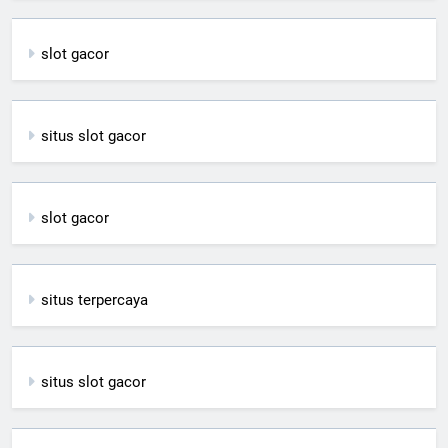
slot gacor
situs slot gacor
slot gacor
situs terpercaya
situs slot gacor