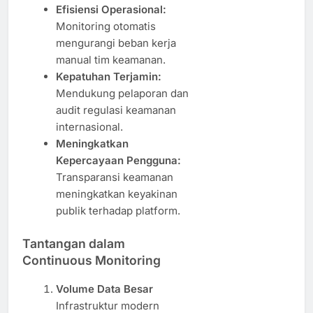
Efisiensi Operasional:
Monitoring otomatis
mengurangi beban kerja
manual tim keamanan.
Kepatuhan Terjamin:
Mendukung pelaporan dan
audit regulasi keamanan
internasional.
Meningkatkan
Kepercayaan Pengguna:
Transparansi keamanan
meningkatkan keyakinan
publik terhadap platform.
Tantangan dalam
Continuous Monitoring
Volume Data Besar
Infrastruktur modern