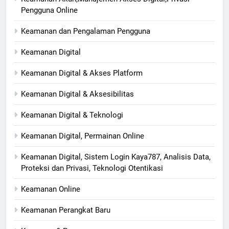
Pengguna Online
Keamanan dan Pengalaman Pengguna
Keamanan Digital
Keamanan Digital & Akses Platform
Keamanan Digital & Aksesibilitas
Keamanan Digital & Teknologi
Keamanan Digital, Permainan Online
Keamanan Digital, Sistem Login Kaya787, Analisis Data,
Proteksi dan Privasi, Teknologi Otentikasi
Keamanan Online
Keamanan Perangkat Baru