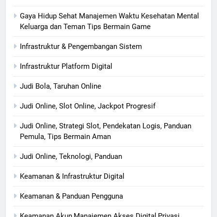
Gaya Hidup Sehat Manajemen Waktu Kesehatan Mental
Keluarga dan Teman Tips Bermain Game
Infrastruktur & Pengembangan Sistem
Infrastruktur Platform Digital
Judi Bola, Taruhan Online
Judi Online, Slot Online, Jackpot Progresif
Judi Online, Strategi Slot, Pendekatan Logis, Panduan
Pemula, Tips Bermain Aman
Judi Online, Teknologi, Panduan
Keamanan & Infrastruktur Digital
Keamanan & Panduan Pengguna
Keamanan Akun,Manajemen Akses Digital,Privasi