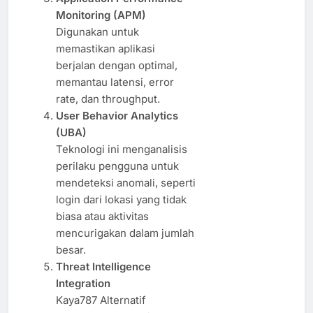
Monitoring (APM)
Digunakan untuk
memastikan aplikasi
berjalan dengan optimal,
memantau latensi, error
rate, dan throughput.
User Behavior Analytics
(UBA)
Teknologi ini menganalisis
perilaku pengguna untuk
mendeteksi anomali, seperti
login dari lokasi yang tidak
biasa atau aktivitas
mencurigakan dalam jumlah
besar.
Threat Intelligence
Integration
Kaya787 Alternatif