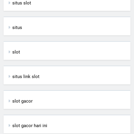
situs slot
situs
slot
situs link slot
slot gacor
slot gacor hari ini