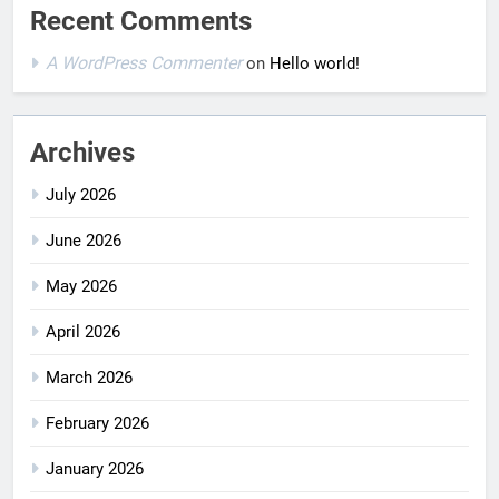
Recent Comments
A WordPress Commenter
on
Hello world!
Archives
July 2026
June 2026
May 2026
April 2026
March 2026
February 2026
January 2026