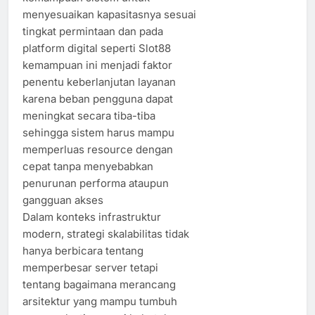
menyesuaikan kapasitasnya sesuai
tingkat permintaan dan pada
platform digital seperti Slot88
kemampuan ini menjadi faktor
penentu keberlanjutan layanan
karena beban pengguna dapat
meningkat secara tiba-tiba
sehingga sistem harus mampu
memperluas resource dengan
cepat tanpa menyebabkan
penurunan performa ataupun
gangguan akses
Dalam konteks infrastruktur
modern, strategi skalabilitas tidak
hanya berbicara tentang
memperbesar server tetapi
tentang bagaimana merancang
arsitektur yang mampu tumbuh