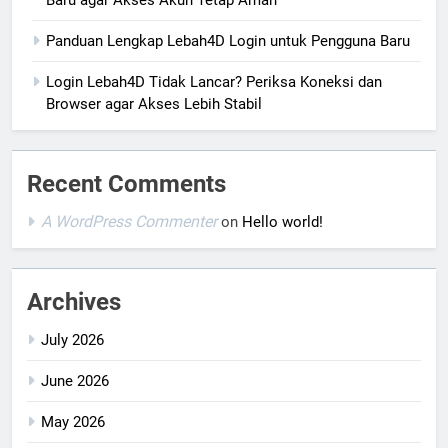
Panduan Lengkap Lebah4D Login untuk Pengguna Baru
Login Lebah4D Tidak Lancar? Periksa Koneksi dan
Browser agar Akses Lebih Stabil
Recent Comments
A WordPress Commenter
on
Hello world!
Archives
July 2026
June 2026
May 2026