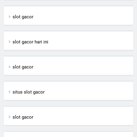
slot gacor
slot gacor hari ini
slot gacor
situs slot gacor
slot gacor