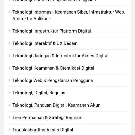
Teknologi Informasi, Keamanan Siber, Infrastruktur Web,
Arsitektur Aplikasi
Teknologi Infrastruktur Platform Digital
Teknologi Interaktif & UX Desain
Teknologi Jaringan & Infrastruktur Akses Digital
Teknologi Keamanan & Otentikasi Digital
Teknologi Web & Pengalaman Pengguna
Teknologi, Digital, Regulasi
Teknologi, Panduan Digital, Keamanan Akun
Tren Permainan & Strategi Bermain
Troubleshooting Akses Digital