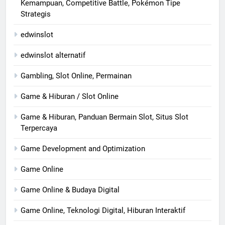
Kemampuan, Competitive Battle, Pokémon Tipe
Strategis
edwinslot
edwinslot alternatif
Gambling, Slot Online, Permainan
Game & Hiburan / Slot Online
Game & Hiburan, Panduan Bermain Slot, Situs Slot
Terpercaya
Game Development and Optimization
Game Online
Game Online & Budaya Digital
Game Online, Teknologi Digital, Hiburan Interaktif