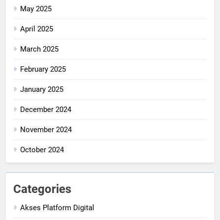
May 2025
April 2025
March 2025
February 2025
January 2025
December 2024
November 2024
October 2024
Categories
Akses Platform Digital