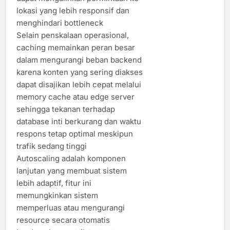
lokasi yang lebih responsif dan
menghindari bottleneck
Selain penskalaan operasional,
caching memainkan peran besar
dalam mengurangi beban backend
karena konten yang sering diakses
dapat disajikan lebih cepat melalui
memory cache atau edge server
sehingga tekanan terhadap
database inti berkurang dan waktu
respons tetap optimal meskipun
trafik sedang tinggi
Autoscaling adalah komponen
lanjutan yang membuat sistem
lebih adaptif, fitur ini
memungkinkan sistem
memperluas atau mengurangi
resource secara otomatis