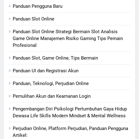
Panduan Pengguna Baru
Panduan Slot Online
Panduan Slot Online Strategi Bermain Slot Analisis
Game Online Manajemen Risiko Gaming Tips Pemain
Profesional
Panduan Slot, Game Online, Tips Bermain
Panduan UI dan Registrasi Akun
Panduan, Teknologi, Perjudian Online
Pemulihan Akun dan Keamanan Login
Pengembangan Diri Psikologi Pertumbuhan Gaya Hidup
Dewasa Life Skills Modern Mindset & Mental Wellness
Perjudian Online, Platform Perjudian, Panduan Pengguna
Artikel: