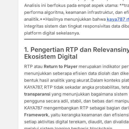
Analisis ini berfokus pada empat aspek utama: **tr
performa algoritma, keamanan infrastruktur, dan ef
analitik.**Hasilnya menunjukkan bahwa
kaya787 r
integritas sistem dan tingkat responsivitas data di
platform digital sekelasnya.
1. Pengertian RTP dan Relevansin
Ekosistem Digital
RTP atau
Return to Player
merupakan indikator per
menunjukkan seberapa efisien data diolah dan dik
bentuk hasil analitik yang akurat.Dalam konteks plat
KAYA787, RTP tidak sekadar angka probabilitas, tet
transparansi
yang menunjukkan bagaimana sistem
pengguna secara adil, stabil, dan bebas dari manipu
KAYA787 mengembangkan RTP sebagai bagian dar
Framework
, yaitu kerangka keamanan dan efisien
setiap aktivitas digital terekam, diaudit, dan divalid
melalui sistem logging berbasis blockchain.