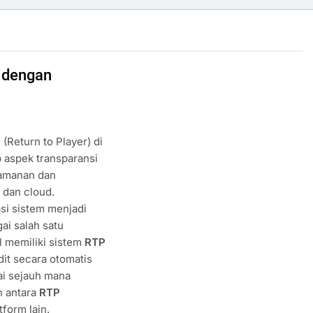
 dengan
Return to Player) di
 aspek transparansi
keamanan dan
I dan cloud.
si sistem menjadi
ai salah satu
l memiliki sistem
RTP
dit secara otomatis
ai sejauh mana
n antara
RTP
form lain.