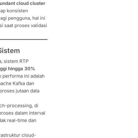
undant cloud cluster
ap konsisten
gi pengguna, hal ini
i saat proses validasi
 Sistem
a, sistem RTP
inggi hingga 30%
k performa ini adalah
pache Kafka dan
roses jutaan data
ch-processing, di
roses dalam interval
dak real-time dan
rastruktur cloud-