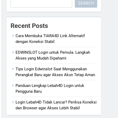
SEARCH
Recent Posts
Cara Membuka TIARA4D Link Alternatif
dengan Koneksi Stabil
EDWINSLOT Login untuk Pemula: Langkah
Akses yang Mudah Dipahami
Tips Login Edwinslot Saat Menggunakan
Perangkat Baru agar Akses Akun Tetap Aman
Panduan Lengkap Lebah4D Login untuk
Pengguna Baru
Login Lebah4D Tidak Lancar? Periksa Koneksi
dan Browser agar Akses Lebih Stabil