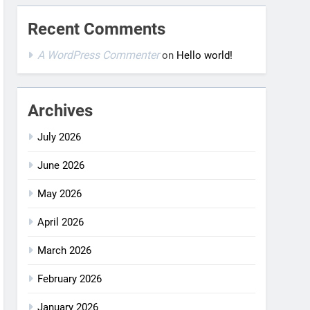
Recent Comments
A WordPress Commenter
on
Hello world!
Archives
July 2026
June 2026
May 2026
April 2026
March 2026
February 2026
January 2026