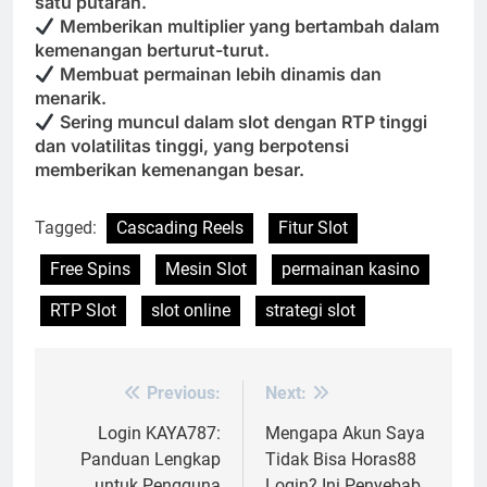
satu putaran.
Memberikan multiplier yang bertambah dalam
kemenangan berturut-turut.
Membuat permainan lebih dinamis dan
menarik.
Sering muncul dalam slot dengan RTP tinggi
dan volatilitas tinggi, yang berpotensi
memberikan kemenangan besar.
Tagged:
Cascading Reels
Fitur Slot
Free Spins
Mesin Slot
permainan kasino
RTP Slot
slot online
strategi slot
Previous:
Next:
Post
navigation
Login KAYA787:
Mengapa Akun Saya
Panduan Lengkap
Tidak Bisa Horas88
untuk Pengguna
Login? Ini Penyebab