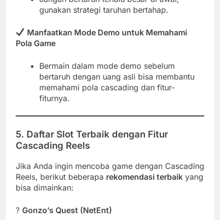
gunakan strategi taruhan bertahap.
Manfaatkan Mode Demo untuk Memahami
Pola Game
Bermain dalam mode demo sebelum
bertaruh dengan uang asli bisa membantu
memahami pola cascading dan fitur-
fiturnya.
5. Daftar Slot Terbaik dengan Fitur
Cascading Reels
Jika Anda ingin mencoba game dengan Cascading
Reels, berikut beberapa
rekomendasi terbaik
yang
bisa dimainkan:
?
Gonzo’s Quest (NetEnt)