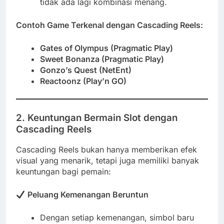
tidak ada lagi kombinasi menang.
Contoh Game Terkenal dengan Cascading Reels:
Gates of Olympus (Pragmatic Play)
Sweet Bonanza (Pragmatic Play)
Gonzo’s Quest (NetEnt)
Reactoonz (Play’n GO)
2. Keuntungan Bermain Slot dengan
Cascading Reels
Cascading Reels bukan hanya memberikan efek
visual yang menarik, tetapi juga memiliki banyak
keuntungan bagi pemain:
Peluang Kemenangan Beruntun
Dengan setiap kemenangan, simbol baru