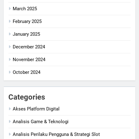
March 2025
February 2025
January 2025
December 2024
November 2024
October 2024
Categories
Akses Platform Digital
Analisis Game & Teknologi
Analisis Perilaku Pengguna & Strategi Slot