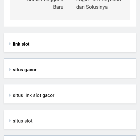
Baru
dan Solusinya
link slot
situs gacor
situs link slot gacor
situs slot