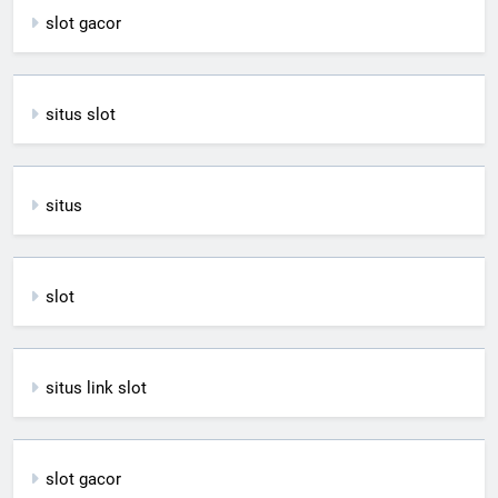
slot gacor
situs slot
situs
slot
situs link slot
slot gacor