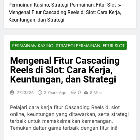
Permainan Kasino, Strategi Permainan, Fitur Slot
Mengenal Fitur Cascading Reels di Slot: Cara Kerja,
Keuntungan, dan Strategi
PERMAINAN KASINO, STRATEGI PERMAINAN, FITUR SLOT
Mengenal Fitur Cascading
Reels di Slot: Cara Kerja,
Keuntungan, dan Strategi
0
2723326
2 Years Ago
8 Mins
Pelajari cara kerja fitur Cascading Reels di slot
online, keuntungan yang ditawarkan, serta strategi
terbaik untuk memaksimalkan kemenangan.
Temukan daftar game terbaik dengan fitur ini!