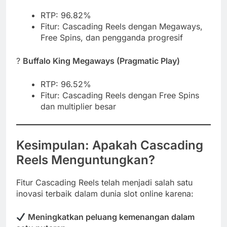
RTP: 96.82%
Fitur: Cascading Reels dengan Megaways,
Free Spins, dan pengganda progresif
?
Buffalo King Megaways (Pragmatic Play)
RTP: 96.52%
Fitur: Cascading Reels dengan Free Spins
dan multiplier besar
Kesimpulan: Apakah Cascading
Reels Menguntungkan?
Fitur Cascading Reels telah menjadi salah satu
inovasi terbaik dalam dunia slot online karena:
Meningkatkan peluang kemenangan dalam