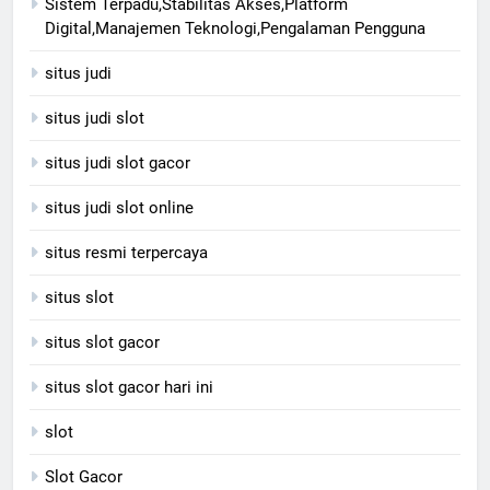
Sistem Terpadu,Stabilitas Akses,Platform
Digital,Manajemen Teknologi,Pengalaman Pengguna
situs judi
situs judi slot
situs judi slot gacor
situs judi slot online
situs resmi terpercaya
situs slot
situs slot gacor
situs slot gacor hari ini
slot
Slot Gacor