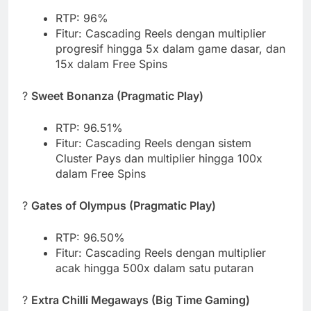
RTP: 96%
Fitur: Cascading Reels dengan multiplier
progresif hingga 5x dalam game dasar, dan
15x dalam Free Spins
?
Sweet Bonanza (Pragmatic Play)
RTP: 96.51%
Fitur: Cascading Reels dengan sistem
Cluster Pays dan multiplier hingga 100x
dalam Free Spins
?
Gates of Olympus (Pragmatic Play)
RTP: 96.50%
Fitur: Cascading Reels dengan multiplier
acak hingga 500x dalam satu putaran
?
Extra Chilli Megaways (Big Time Gaming)