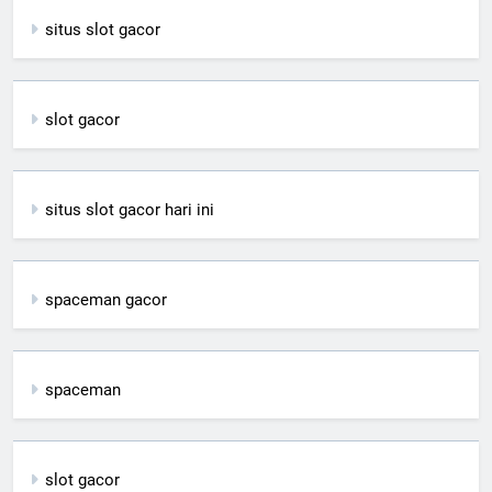
situs slot gacor
slot gacor
situs slot gacor hari ini
spaceman gacor
spaceman
slot gacor