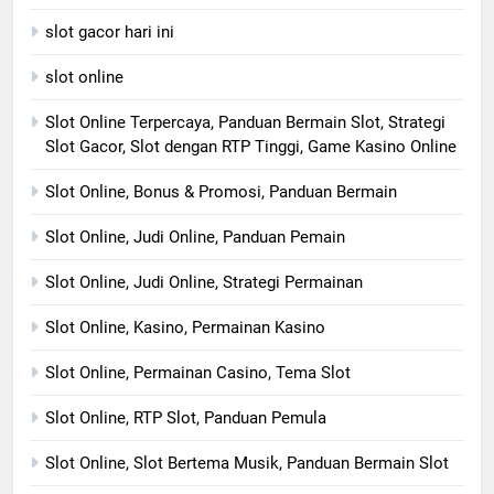
slot gacor hari ini
slot online
Slot Online Terpercaya, Panduan Bermain Slot, Strategi
Slot Gacor, Slot dengan RTP Tinggi, Game Kasino Online
Slot Online, Bonus & Promosi, Panduan Bermain
Slot Online, Judi Online, Panduan Pemain
Slot Online, Judi Online, Strategi Permainan
Slot Online, Kasino, Permainan Kasino
Slot Online, Permainan Casino, Tema Slot
Slot Online, RTP Slot, Panduan Pemula
Slot Online, Slot Bertema Musik, Panduan Bermain Slot