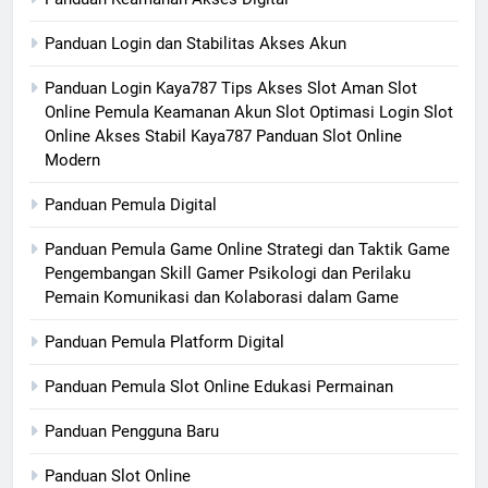
Panduan Login dan Stabilitas Akses Akun
Panduan Login Kaya787 Tips Akses Slot Aman Slot
Online Pemula Keamanan Akun Slot Optimasi Login Slot
Online Akses Stabil Kaya787 Panduan Slot Online
Modern
Panduan Pemula Digital
Panduan Pemula Game Online Strategi dan Taktik Game
Pengembangan Skill Gamer Psikologi dan Perilaku
Pemain Komunikasi dan Kolaborasi dalam Game
Panduan Pemula Platform Digital
Panduan Pemula Slot Online Edukasi Permainan
Panduan Pengguna Baru
Panduan Slot Online