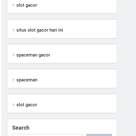
slot gacor
situs slot gacor hari ini
spaceman gacor
spaceman
slot gacor
Search