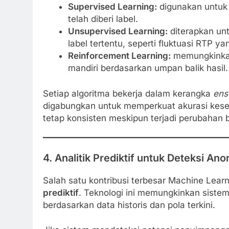
Supervised Learning:
digunakan untuk 
telah diberi label.
Unsupervised Learning:
diterapkan unt
label tertentu, seperti fluktuasi RTP ya
Reinforcement Learning:
memungkinkan
mandiri berdasarkan umpan balik hasil.
Setiap algoritma bekerja dalam kerangka
ens
digabungkan untuk memperkuat akurasi kesel
tetap konsisten meskipun terjadi perubahan 
4. Analitik Prediktif untuk Deteksi Ano
Salah satu kontribusi terbesar Machine Le
prediktif
. Teknologi ini memungkinkan sist
berdasarkan data historis dan pola terkini.