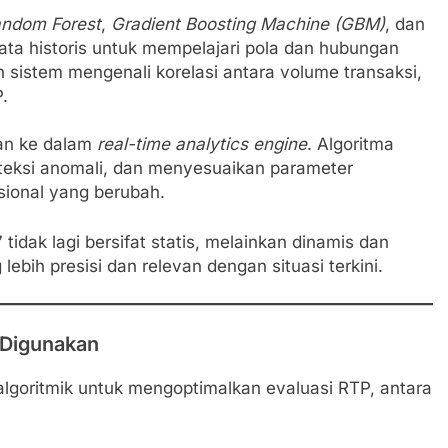
ndom Forest
,
Gradient Boosting Machine (GBM)
, dan
ta historis untuk mempelajari pola dan hubungan
 sistem mengenali korelasi antara volume transaksi,
.
kan ke dalam
real-time analytics engine
. Algoritma
eksi anomali, dan menyesuaikan parameter
sional yang berubah.
tidak lagi bersifat statis, melainkan dinamis dan
lebih presisi dan relevan dengan situasi terkini.
 Digunakan
goritmik untuk mengoptimalkan evaluasi RTP, antara