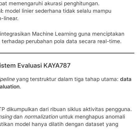
apat memengaruhi akurasi penghitungan.
l:
model linier sederhana tidak selalu mampu
linear.
integrasikan Machine Learning guna menciptakan
t terhadap perubahan pola data secara real-time.
Sistem Evaluasi KAYA787
peline
yang terstruktur dalam tiga tahap utama:
data
aluation
.
P dikumpulkan dari ribuan siklus aktivitas pengguna.
nsing
dan
normalization
untuk menghapus anomali
stikan model hanya dilatih dengan dataset yang