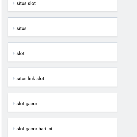
situs slot
situs
slot
situs link slot
slot gacor
slot gacor hari ini