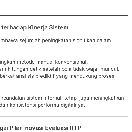
 terhadap Kinerja Sistem
mbawa sejumlah peningkatan signifikan dalam
ingkan metode manual konvensional.
am hitungan detik setelah pola tidak wajar muncul.
 berkat analisis prediktif yang mendukung proses
eandalan sistem internal, tetapi juga meningkatkan
an konsistensi performa digitalnya.
ai Pilar Inovasi Evaluasi RTP