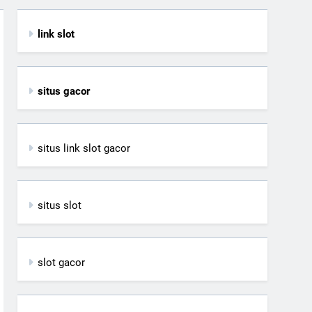
link slot
situs gacor
situs link slot gacor
situs slot
slot gacor