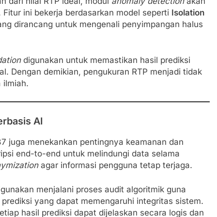
 dari nilai RTP ideal, modul
anomaly detection
akan
 Fitur ini bekerja berdasarkan model seperti
Isolation
yang dirancang untuk mengenali penyimpangan halus
dation
digunakan untuk memastikan hasil prediksi
onal. Dengan demikian, pengukuran RTP menjadi tidak
 ilmiah.
rbasis AI
87 juga menekankan pentingnya keamanan dan
ipsi end-to-end untuk melindungi data selama
ymization
agar informasi pengguna tetap terjaga.
igunakan menjalani proses audit algoritmik guna
 prediksi yang dapat memengaruhi integritas sistem.
tiap hasil prediksi dapat dijelaskan secara logis dan