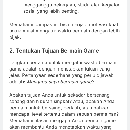
mengganggu pekerjaan, studi, atau kegiatan
sosial yang lebih penting.
Memahami dampak ini bisa menjadi motivasi kuat
untuk mulai mengatur waktu bermain dengan lebih
bijak.
2.
Tentukan Tujuan Bermain Game
Langkah pertama untuk mengatur waktu bermain
game adalah dengan menetapkan tujuan yang
jelas. Pertanyaan sederhana yang perlu dijawab
adalah:
Mengapa saya bermain game?
Apakah tujuan Anda untuk sekadar bersenang-
senang dan hiburan singkat? Atau, apakah Anda
bermain untuk bersaing, berlatih, atau bahkan
mencapai level tertentu dalam sebuah permainan?
Memahami alasan mengapa Anda bermain game
akan membantu Anda menetapkan waktu yang