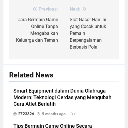
Previous:
Next:
Post
navigation
Cara Bermain Game
Slot Gacor Hari Ini
Online Tanpa
yang Cocok untuk
Mengabaikan
Pemain
Keluarga dan Teman
Berpengalaman
Berbasis Pola
Related News
Smart Equipment dalam Dunia Olahraga
Modern: Teknologi Cerdas yang Mengubah
Cara Atlet Berlatih
2723326
5 months ago
0
Tips Bermain Game Online Secara