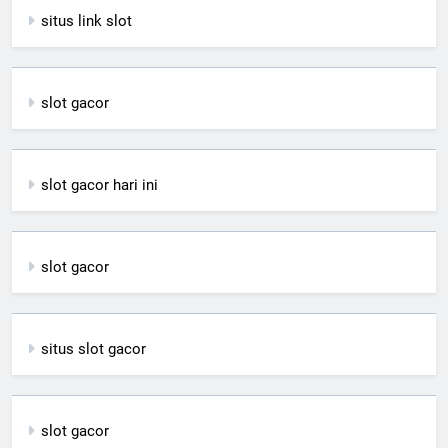
situs link slot
slot gacor
slot gacor hari ini
slot gacor
situs slot gacor
slot gacor