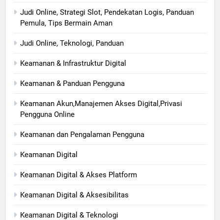
Judi Online, Strategi Slot, Pendekatan Logis, Panduan
Pemula, Tips Bermain Aman
Judi Online, Teknologi, Panduan
Keamanan & Infrastruktur Digital
Keamanan & Panduan Pengguna
Keamanan Akun,Manajemen Akses Digital,Privasi
Pengguna Online
Keamanan dan Pengalaman Pengguna
Keamanan Digital
Keamanan Digital & Akses Platform
Keamanan Digital & Aksesibilitas
Keamanan Digital & Teknologi