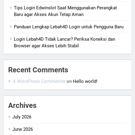
Tips Login Edwinslot Saat Menggunakan Perangkat
Baru agar Akses Akun Tetap Aman
Panduan Lengkap Lebah4D Login untuk Pengguna Baru
Login Lebah4D Tidak Lancar? Periksa Koneksi dan
Browser agar Akses Lebih Stabil
Recent Comments
A WordPress Commenter
on
Hello world!
Archives
July 2026
June 2026