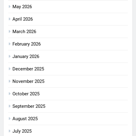
May 2026
April 2026
March 2026
February 2026
January 2026
December 2025
November 2025
October 2025
September 2025
August 2025
July 2025