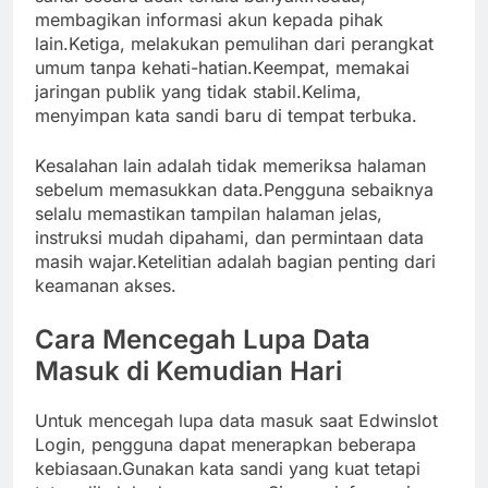
membagikan informasi akun kepada pihak
lain.Ketiga, melakukan pemulihan dari perangkat
umum tanpa kehati-hatian.Keempat, memakai
jaringan publik yang tidak stabil.Kelima,
menyimpan kata sandi baru di tempat terbuka.
Kesalahan lain adalah tidak memeriksa halaman
sebelum memasukkan data.Pengguna sebaiknya
selalu memastikan tampilan halaman jelas,
instruksi mudah dipahami, dan permintaan data
masih wajar.Ketelitian adalah bagian penting dari
keamanan akses.
Cara Mencegah Lupa Data
Masuk di Kemudian Hari
Untuk mencegah lupa data masuk saat Edwinslot
Login, pengguna dapat menerapkan beberapa
kebiasaan.Gunakan kata sandi yang kuat tetapi