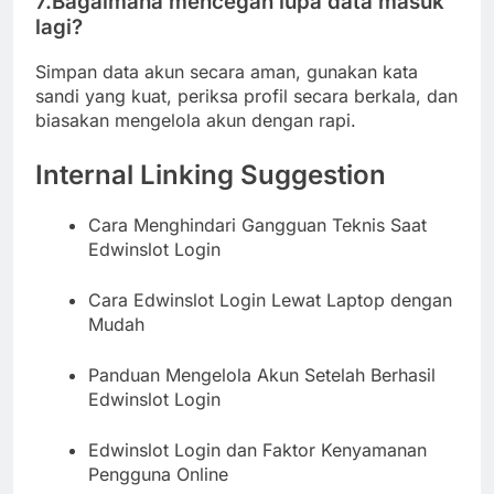
7.Bagaimana mencegah lupa data masuk
lagi?
Simpan data akun secara aman, gunakan kata
sandi yang kuat, periksa profil secara berkala, dan
biasakan mengelola akun dengan rapi.
Internal Linking Suggestion
Cara Menghindari Gangguan Teknis Saat
Edwinslot Login
Cara Edwinslot Login Lewat Laptop dengan
Mudah
Panduan Mengelola Akun Setelah Berhasil
Edwinslot Login
Edwinslot Login dan Faktor Kenyamanan
Pengguna Online