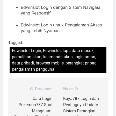
Edwinslot Login dengan Sistem Navigasi
yang Responsif
Edwinslot Login untuk Pengalaman Akses
yang Lebih Nyaman
Tagged:
Edwinslot Login, Edwinslot, lupa data masuk,
pemulihan akun, keamanan akun, login aman,
data pribadi, browser mobile, perangkat pribadi,
pengalaman pengguna
Previous:
Next:
Post
navigation
Cara Login
Kaya787 Login dan
Pokemon787 Saat
Pentingnya Update
Mengalami
Sistem Perangkat