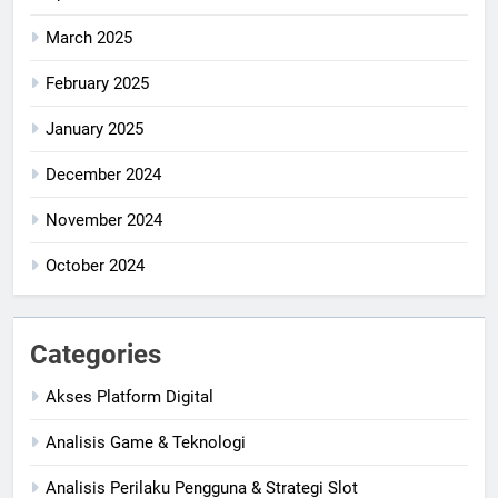
March 2025
February 2025
January 2025
December 2024
November 2024
October 2024
Categories
Akses Platform Digital
Analisis Game & Teknologi
Analisis Perilaku Pengguna & Strategi Slot