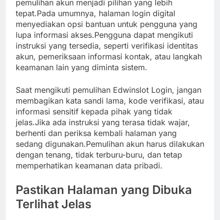
pemulihan akun menjadi pilihan yang lebih
tepat.Pada umumnya, halaman login digital
menyediakan opsi bantuan untuk pengguna yang
lupa informasi akses.Pengguna dapat mengikuti
instruksi yang tersedia, seperti verifikasi identitas
akun, pemeriksaan informasi kontak, atau langkah
keamanan lain yang diminta sistem.
Saat mengikuti pemulihan Edwinslot Login, jangan
membagikan kata sandi lama, kode verifikasi, atau
informasi sensitif kepada pihak yang tidak
jelas.Jika ada instruksi yang terasa tidak wajar,
berhenti dan periksa kembali halaman yang
sedang digunakan.Pemulihan akun harus dilakukan
dengan tenang, tidak terburu-buru, dan tetap
memperhatikan keamanan data pribadi.
Pastikan Halaman yang Dibuka
Terlihat Jelas