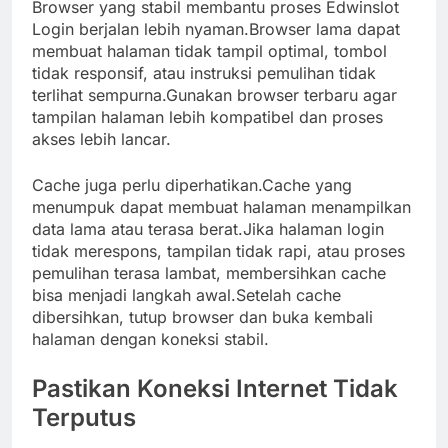
Browser yang stabil membantu proses Edwinslot
Login berjalan lebih nyaman.Browser lama dapat
membuat halaman tidak tampil optimal, tombol
tidak responsif, atau instruksi pemulihan tidak
terlihat sempurna.Gunakan browser terbaru agar
tampilan halaman lebih kompatibel dan proses
akses lebih lancar.
Cache juga perlu diperhatikan.Cache yang
menumpuk dapat membuat halaman menampilkan
data lama atau terasa berat.Jika halaman login
tidak merespons, tampilan tidak rapi, atau proses
pemulihan terasa lambat, membersihkan cache
bisa menjadi langkah awal.Setelah cache
dibersihkan, tutup browser dan buka kembali
halaman dengan koneksi stabil.
Pastikan Koneksi Internet Tidak
Terputus