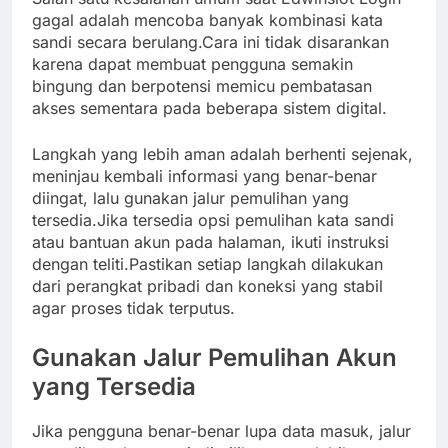
gagal adalah mencoba banyak kombinasi kata
sandi secara berulang.Cara ini tidak disarankan
karena dapat membuat pengguna semakin
bingung dan berpotensi memicu pembatasan
akses sementara pada beberapa sistem digital.
Langkah yang lebih aman adalah berhenti sejenak,
meninjau kembali informasi yang benar-benar
diingat, lalu gunakan jalur pemulihan yang
tersedia.Jika tersedia opsi pemulihan kata sandi
atau bantuan akun pada halaman, ikuti instruksi
dengan teliti.Pastikan setiap langkah dilakukan
dari perangkat pribadi dan koneksi yang stabil
agar proses tidak terputus.
Gunakan Jalur Pemulihan Akun
yang Tersedia
Jika pengguna benar-benar lupa data masuk, jalur