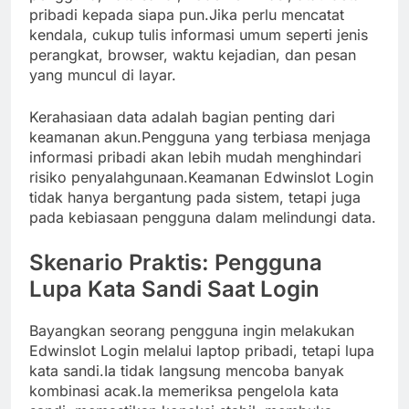
pribadi kepada siapa pun.Jika perlu mencatat
kendala, cukup tulis informasi umum seperti jenis
perangkat, browser, waktu kejadian, dan pesan
yang muncul di layar.
Kerahasiaan data adalah bagian penting dari
keamanan akun.Pengguna yang terbiasa menjaga
informasi pribadi akan lebih mudah menghindari
risiko penyalahgunaan.Keamanan Edwinslot Login
tidak hanya bergantung pada sistem, tetapi juga
pada kebiasaan pengguna dalam melindungi data.
Skenario Praktis: Pengguna
Lupa Kata Sandi Saat Login
Bayangkan seorang pengguna ingin melakukan
Edwinslot Login melalui laptop pribadi, tetapi lupa
kata sandi.Ia tidak langsung mencoba banyak
kombinasi acak.Ia memeriksa pengelola kata