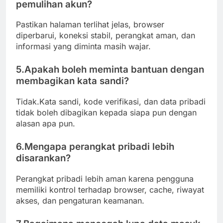
pemulihan akun?
Pastikan halaman terlihat jelas, browser
diperbarui, koneksi stabil, perangkat aman, dan
informasi yang diminta masih wajar.
5.Apakah boleh meminta bantuan dengan
membagikan kata sandi?
Tidak.Kata sandi, kode verifikasi, dan data pribadi
tidak boleh dibagikan kepada siapa pun dengan
alasan apa pun.
6.Mengapa perangkat pribadi lebih
disarankan?
Perangkat pribadi lebih aman karena pengguna
memiliki kontrol terhadap browser, cache, riwayat
akses, dan pengaturan keamanan.