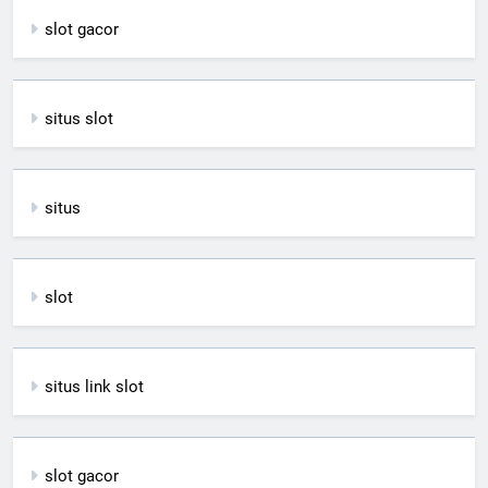
slot gacor
situs slot
situs
slot
situs link slot
slot gacor