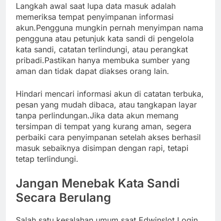
Langkah awal saat lupa data masuk adalah
memeriksa tempat penyimpanan informasi
akun.Pengguna mungkin pernah menyimpan nama
pengguna atau petunjuk kata sandi di pengelola
kata sandi, catatan terlindungi, atau perangkat
pribadi.Pastikan hanya membuka sumber yang
aman dan tidak dapat diakses orang lain.
Hindari mencari informasi akun di catatan terbuka,
pesan yang mudah dibaca, atau tangkapan layar
tanpa perlindungan.Jika data akun memang
tersimpan di tempat yang kurang aman, segera
perbaiki cara penyimpanan setelah akses berhasil
masuk sebaiknya disimpan dengan rapi, tetapi
tetap terlindungi.
Jangan Menebak Kata Sandi
Secara Berulang
Salah satu kesalahan umum saat Edwinslot Login