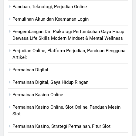
Panduan, Teknologi, Perjudian Online
Pemulihan Akun dan Keamanan Login
Pengembangan Diri Psikologi Pertumbuhan Gaya Hidup
Dewasa Life Skills Modern Mindset & Mental Wellness
Perjudian Online, Platform Perjudian, Panduan Pengguna
Artikel:
Permainan Digital
Permainan Digital, Gaya Hidup Ringan
Permainan Kasino Online
Permainan Kasino Online, Slot Online, Panduan Mesin
Slot
Permainan Kasino, Strategi Permainan, Fitur Slot