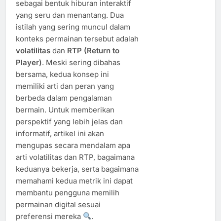
sebagai bentuk hiburan interaktif
yang seru dan menantang. Dua
istilah yang sering muncul dalam
konteks permainan tersebut adalah
volatilitas
dan
RTP (Return to
Player)
. Meski sering dibahas
bersama, kedua konsep ini
memiliki arti dan peran yang
berbeda dalam pengalaman
bermain. Untuk memberikan
perspektif yang lebih jelas dan
informatif, artikel ini akan
mengupas secara mendalam apa
arti volatilitas dan RTP, bagaimana
keduanya bekerja, serta bagaimana
memahami kedua metrik ini dapat
membantu pengguna memilih
permainan digital sesuai
preferensi mereka
.