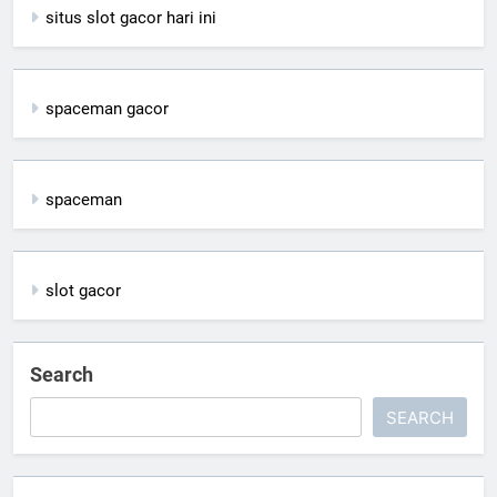
situs slot gacor hari ini
spaceman gacor
spaceman
slot gacor
Search
SEARCH