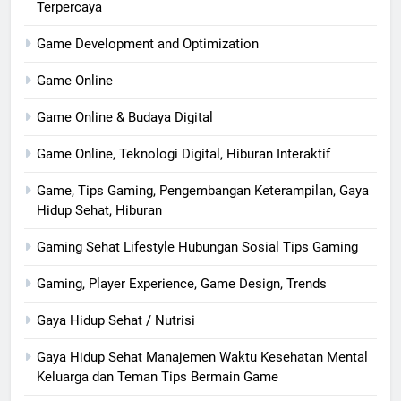
Terpercaya
Game Development and Optimization
Game Online
Game Online & Budaya Digital
Game Online, Teknologi Digital, Hiburan Interaktif
Game, Tips Gaming, Pengembangan Keterampilan, Gaya
Hidup Sehat, Hiburan
Gaming Sehat Lifestyle Hubungan Sosial Tips Gaming
Gaming, Player Experience, Game Design, Trends
Gaya Hidup Sehat / Nutrisi
Gaya Hidup Sehat Manajemen Waktu Kesehatan Mental
Keluarga dan Teman Tips Bermain Game