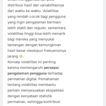
distribusi hasil dan variabilitasnya
dari waktu ke waktu. Volatilitas
yang rendah cocok bagi pengguna
yang ingin pengalaman bermain
lebih stabil dan reguler, sementara
volatilitas tinggi bisa lebih menarik
bagi mereka yang menyukai
tantangan dengan kemungkinan
hasil besar meskipun frekuensinya
jarang
.
Konsep volatilitas ini penting
karena memengaruhi
persepsi
pengalaman pengguna
terhadap
permainan digital. Pemahaman
tentang volatilitas membantu
pemain menyesuaikan ekspektasi
dengan kenyataan statistik
permainan, sehingga kontribusi