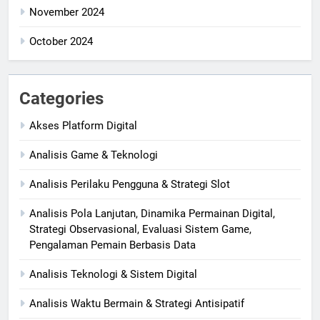
November 2024
October 2024
Categories
Akses Platform Digital
Analisis Game & Teknologi
Analisis Perilaku Pengguna & Strategi Slot
Analisis Pola Lanjutan, Dinamika Permainan Digital,
Strategi Observasional, Evaluasi Sistem Game,
Pengalaman Pemain Berbasis Data
Analisis Teknologi & Sistem Digital
Analisis Waktu Bermain & Strategi Antisipatif