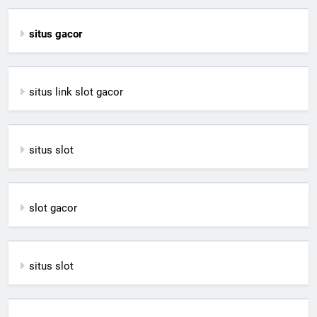
situs gacor
situs link slot gacor
situs slot
slot gacor
situs slot