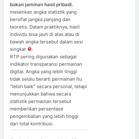
bukan jaminan hasil pribadi
,
melainkan angka statistik yang
bersifat jangka panjang dan
teoretis. Dalam praktiknya, hasil
individu bisa jauh di atas atau di
bawah angka tersebut dalam sesi
singkat
.
RTP sering digunakan sebagai
indikator transparansi permainan
digital. Angka yang lebih tinggi
tidak selalu berarti permainan itu
“lebih baik” secara personal, tetapi
menunjukkan bahwa secara
statistik permainan tersebut
memberikan persentase
pengembalian yang lebih tinggi
dari total kontribusi.