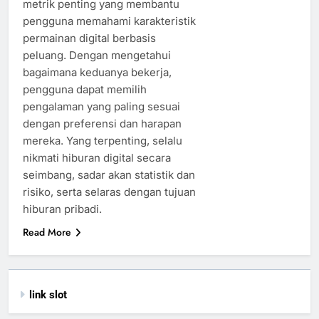
metrik penting yang membantu
pengguna memahami karakteristik
permainan digital berbasis
peluang. Dengan mengetahui
bagaimana keduanya bekerja,
pengguna dapat memilih
pengalaman yang paling sesuai
dengan preferensi dan harapan
mereka. Yang terpenting, selalu
nikmati hiburan digital secara
seimbang, sadar akan statistik dan
risiko, serta selaras dengan tujuan
hiburan pribadi.
Read More
link slot