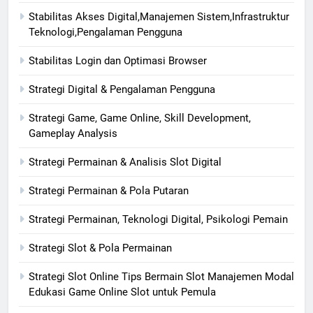
Stabilitas Akses Digital,Manajemen Sistem,Infrastruktur
Teknologi,Pengalaman Pengguna
Stabilitas Login dan Optimasi Browser
Strategi Digital & Pengalaman Pengguna
Strategi Game, Game Online, Skill Development,
Gameplay Analysis
Strategi Permainan & Analisis Slot Digital
Strategi Permainan & Pola Putaran
Strategi Permainan, Teknologi Digital, Psikologi Pemain
Strategi Slot & Pola Permainan
Strategi Slot Online Tips Bermain Slot Manajemen Modal
Edukasi Game Online Slot untuk Pemula