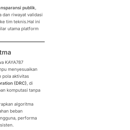
nsparansi publik
,
an riwayat validasi
 tim teknis.Hal ini
lar utama platform
itma
hwa KAYA787
pu menyesuaikan
pola aktivitas
ration (DRC)
, di
an komputasi tanpa
rapkan algoritma
bahan beban
 pengguna, performa
sisten.