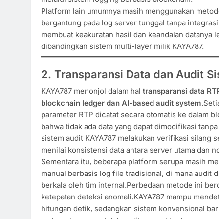
Platform lain umumnya masih menggunakan metode 
bergantung pada log server tunggal tanpa integrasi a
membuat keakuratan hasil dan keandalan datanya l
dibandingkan sistem multi-layer milik KAYA787.
2. Transparansi Data dan Audit S
KAYA787 menonjol dalam hal
transparansi data RT
blockchain ledger dan AI-based audit system
.Set
parameter RTP dicatat secara otomatis ke dalam b
bahwa tidak ada data yang dapat dimodifikasi tanpa i
sistem audit KAYA787 melakukan verifikasi silang s
menilai konsistensi data antara server utama dan 
Sementara itu, beberapa platform serupa masih m
manual berbasis log file tradisional, di mana audit 
berkala oleh tim internal.Perbedaan metode ini be
ketepatan deteksi anomali.KAYA787 mampu mendet
hitungan detik, sedangkan sistem konvensional bar