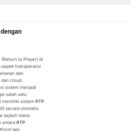
 dengan
Return to Player) di
 aspek transparansi
keamanan dan
I dan cloud.
si sistem menjadi
ai salah satu
l memiliki sistem
RTP
dit secara otomatis
ai sejauh mana
n antara
RTP
form lain.