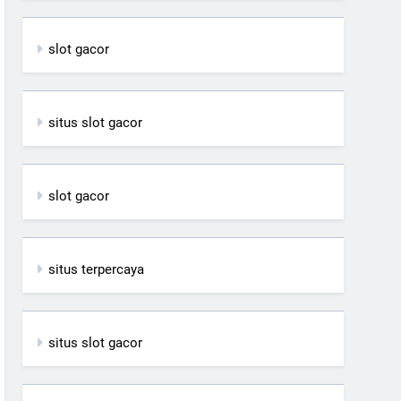
slot gacor
situs slot gacor
slot gacor
situs terpercaya
situs slot gacor