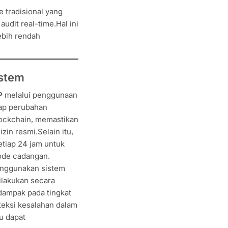
tradisional yang
udit real-time.Hal ini
ebih rendah
istem
P
melalui penggunaan
iap perubahan
lockchain, memastikan
zin resmi.Selain itu,
etiap 24 jam untuk
node cadangan.
enggunakan sistem
dilakukan secara
rdampak pada tingkat
eksi kesalahan dalam
u dapat