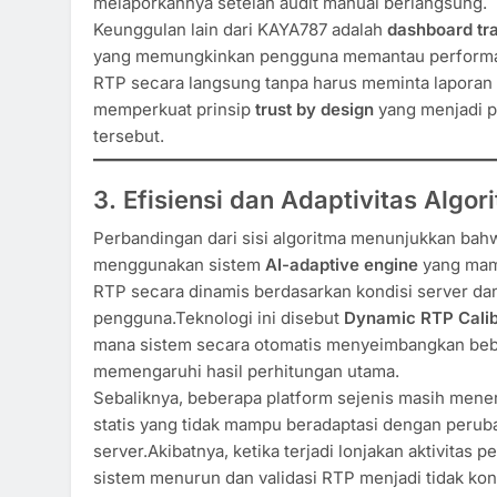
melaporkannya setelah audit manual berlangsung.
Keunggulan lain dari KAYA787 adalah
dashboard tra
yang memungkinkan pengguna memantau performa d
RTP secara langsung tanpa harus meminta laporan ke
memperkuat prinsip
trust by design
yang menjadi pi
tersebut.
3. Efisiensi dan Adaptivitas Algor
Perbandingan dari sisi algoritma menunjukkan ba
menggunakan sistem
AI-adaptive engine
yang mam
RTP secara dinamis berdasarkan kondisi server dan 
pengguna.Teknologi ini disebut
Dynamic RTP Calib
mana sistem secara otomatis menyeimbangkan beb
memengaruhi hasil perhitungan utama.
Sebaliknya, beberapa platform sejenis masih mene
statis yang tidak mampu beradaptasi dengan peru
server.Akibatnya, ketika terjadi lonjakan aktivitas
sistem menurun dan validasi RTP menjadi tidak kon