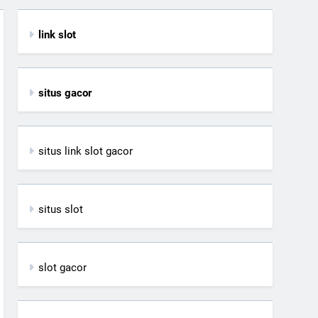
link slot
situs gacor
situs link slot gacor
situs slot
slot gacor