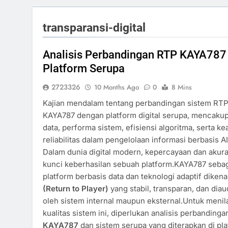
transparansi-digital
Analisis Perbandingan RTP KAYA787
Platform Serupa
2723326
10 Months Ago
0
8 Mins
Kajian mendalam tentang perbandingan sistem RTP (
KAYA787 dengan platform digital serupa, mencakup
data, performa sistem, efisiensi algoritma, serta 
reliabilitas dalam pengelolaan informasi berbasis A
Dalam dunia digital modern, kepercayaan dan akura
kunci keberhasilan sebuah platform.KAYA787 sebag
platform berbasis data dan teknologi adaptif dikena
(Return to Player)
yang stabil, transparan, dan diau
oleh sistem internal maupun eksternal.Untuk menil
kualitas sistem ini, diperlukan analisis perbandinga
KAYA787
dan sistem serupa yang diterapkan di plat