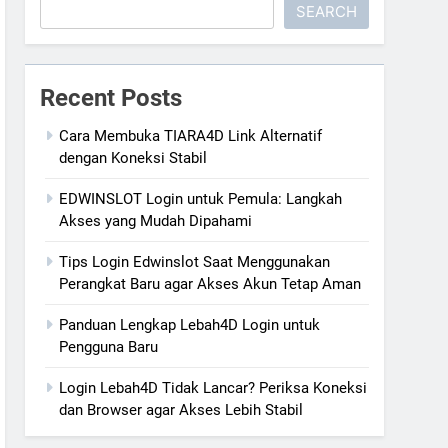
SEARCH
Recent Posts
Cara Membuka TIARA4D Link Alternatif
dengan Koneksi Stabil
EDWINSLOT Login untuk Pemula: Langkah
Akses yang Mudah Dipahami
Tips Login Edwinslot Saat Menggunakan
Perangkat Baru agar Akses Akun Tetap Aman
Panduan Lengkap Lebah4D Login untuk
Pengguna Baru
Login Lebah4D Tidak Lancar? Periksa Koneksi
dan Browser agar Akses Lebih Stabil