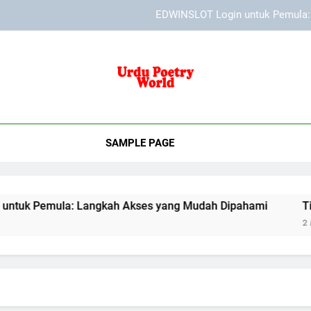
EDWINSLOT Login untuk Pemula:
Tips Login Edwinslot Saat Menggunakan Peran
Panduan Lengka
u Poetry World
Cara Membuka TIARA4D L
leksi Puisi Urdu Terbaik Di Urdu Poetry World. Sastra Yang P
EDWINSLOT Login untuk Pemula:
SAMPLE PAGE
Tips Login Edwinslot Saat Menggunakan Peran
Panduan Lengka
a: Langkah Akses yang Mudah Dipahami
Tips Login Ed
2 Months Ago