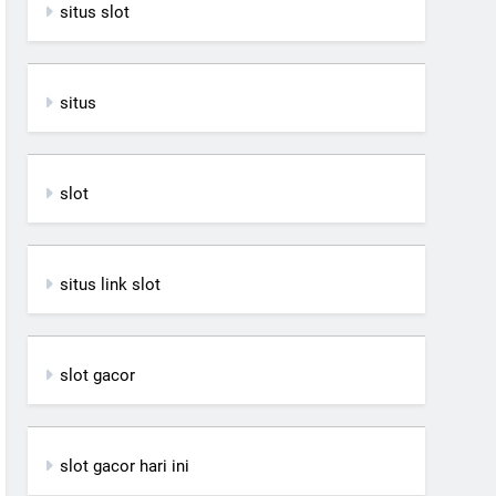
situs slot
situs
slot
situs link slot
slot gacor
slot gacor hari ini