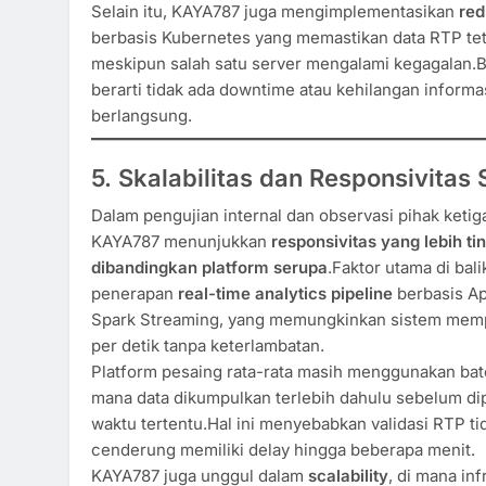
Selain itu, KAYA787 juga mengimplementasikan
red
berbasis Kubernetes yang memastikan data RTP tet
meskipun salah satu server mengalami kegagalan.Ba
berarti tidak ada downtime atau kehilangan informas
berlangsung.
5. Skalabilitas dan Responsivitas
Dalam pengujian internal dan observasi pihak ketig
KAYA787 menunjukkan
responsivitas yang lebih t
dibandingkan platform serupa
.Faktor utama di bali
penerapan
real-time analytics pipeline
berbasis A
Spark Streaming, yang memungkinkan sistem memp
per detik tanpa keterlambatan.
Platform pesaing rata-rata masih menggunakan bat
mana data dikumpulkan terlebih dahulu sebelum dip
waktu tertentu.Hal ini menyebabkan validasi RTP ti
cenderung memiliki delay hingga beberapa menit.
KAYA787 juga unggul dalam
scalability
, di mana inf