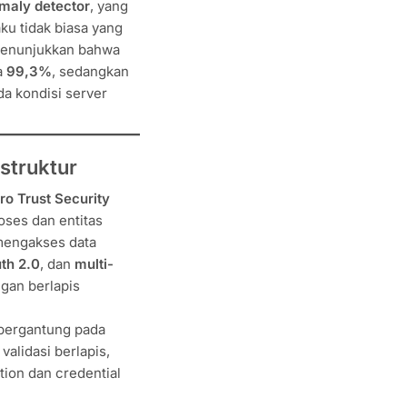
maly detector
, yang
ku tidak biasa yang
 menunjukkan bahwa
a
99,3%
, sedangkan
a kondisi server
struktur
ro Trust Security
ses dan entitas
 mengakses data
th 2.0
, dan
multi-
gan berlapis
 bergantung pada
validasi berlapis,
tion dan credential