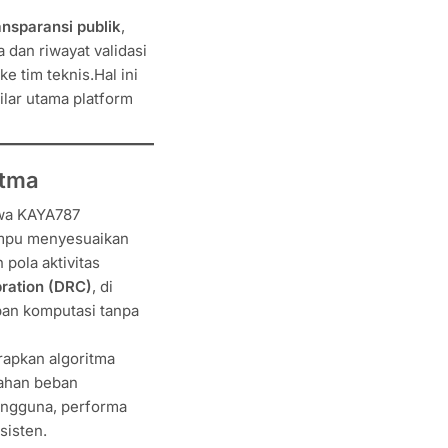
nsparansi publik
,
an riwayat validasi
 tim teknis.Hal ini
lar utama platform
itma
hwa KAYA787
pu menyesuaikan
pola aktivitas
ration (DRC)
, di
an komputasi tanpa
rapkan algoritma
bahan beban
 pengguna, performa
sisten.