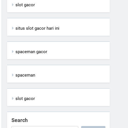
slot gacor
situs slot gacor hari ini
spaceman gacor
spaceman
slot gacor
Search