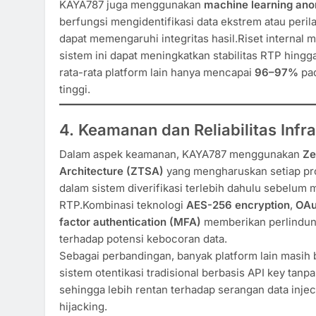
KAYA787 juga menggunakan
machine learning ano
berfungsi mengidentifikasi data ekstrem atau perila
dapat memengaruhi integritas hasil.Riset internal
sistem ini dapat meningkatkan stabilitas RTP hingg
rata-rata platform lain hanya mencapai
96–97%
pad
tinggi.
4. Keamanan dan Reliabilitas Infra
Dalam aspek keamanan, KAYA787 menggunakan
Ze
Architecture (ZTSA)
yang mengharuskan setiap pro
dalam sistem diverifikasi terlebih dahulu sebelum
RTP.Kombinasi teknologi
AES-256 encryption
,
OAu
factor authentication (MFA)
memberikan perlindun
terhadap potensi kebocoran data.
Sebagai perbandingan, banyak platform lain masih
sistem otentikasi tradisional berbasis API key tanpa 
sehingga lebih rentan terhadap serangan data injec
hijacking.