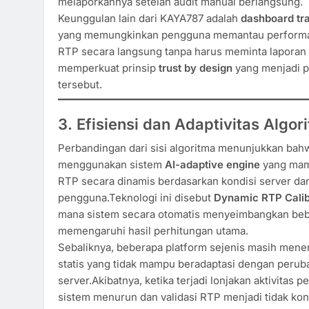
melaporkannya setelah audit manual berlangsung.
Keunggulan lain dari KAYA787 adalah
dashboard tra
yang memungkinkan pengguna memantau performa d
RTP secara langsung tanpa harus meminta laporan ke
memperkuat prinsip
trust by design
yang menjadi pi
tersebut.
3. Efisiensi dan Adaptivitas Algor
Perbandingan dari sisi algoritma menunjukkan ba
menggunakan sistem
AI-adaptive engine
yang mam
RTP secara dinamis berdasarkan kondisi server dan 
pengguna.Teknologi ini disebut
Dynamic RTP Calib
mana sistem secara otomatis menyeimbangkan beb
memengaruhi hasil perhitungan utama.
Sebaliknya, beberapa platform sejenis masih mene
statis yang tidak mampu beradaptasi dengan peru
server.Akibatnya, ketika terjadi lonjakan aktivitas
sistem menurun dan validasi RTP menjadi tidak kon