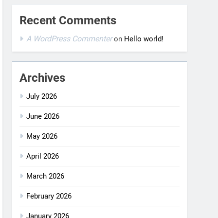
Recent Comments
A WordPress Commenter
on
Hello world!
Archives
July 2026
June 2026
May 2026
April 2026
March 2026
February 2026
January 2026