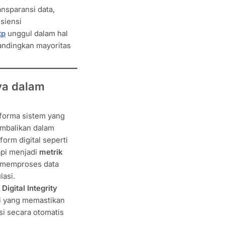
ansparansi data,
isiensi
tp
unggul dalam hal
bandingkan mayoritas
ya dalam
forma sistem yang
embalikan dalam
form digital seperti
api menjadi
metrik
 memproses data
lasi.
i
Digital Integrity
si yang memastikan
asi secara otomatis