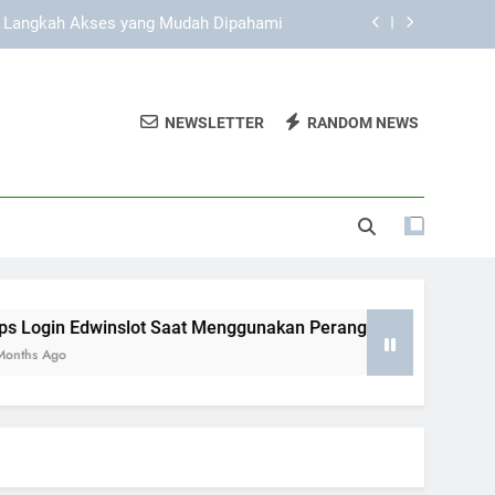
 Langkah Akses yang Mudah Dipahami
gkat Baru agar Akses Akun Tetap Aman
p Lebah4D Login untuk Pengguna Baru
NEWSLETTER
RANDOM NEWS
ink Alternatif dengan Koneksi Stabil
enuh Makna Dan Keindahan.
 Langkah Akses yang Mudah Dipahami
gkat Baru agar Akses Akun Tetap Aman
p Lebah4D Login untuk Pengguna Baru
winslot Saat Menggunakan Perangkat Baru agar Akses Akun T