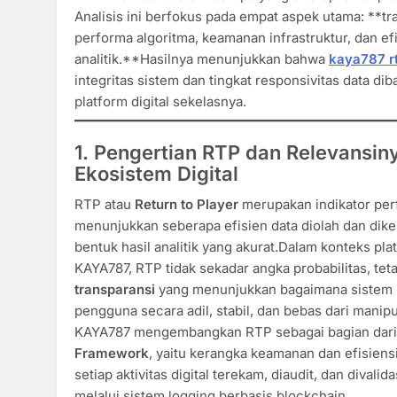
Analisis ini berfokus pada empat aspek utama: **tr
performa algoritma, keamanan infrastruktur, dan ef
analitik.**Hasilnya menunjukkan bahwa
kaya787 r
integritas sistem dan tingkat responsivitas data di
platform digital sekelasnya.
1. Pengertian RTP dan Relevansin
Ekosistem Digital
RTP atau
Return to Player
merupakan indikator per
menunjukkan seberapa efisien data diolah dan dik
bentuk hasil analitik yang akurat.Dalam konteks plat
KAYA787, RTP tidak sekadar angka probabilitas, tet
transparansi
yang menunjukkan bagaimana sistem
pengguna secara adil, stabil, dan bebas dari manipu
KAYA787 mengembangkan RTP sebagai bagian dar
Framework
, yaitu kerangka keamanan dan efisien
setiap aktivitas digital terekam, diaudit, dan divalid
melalui sistem logging berbasis blockchain.