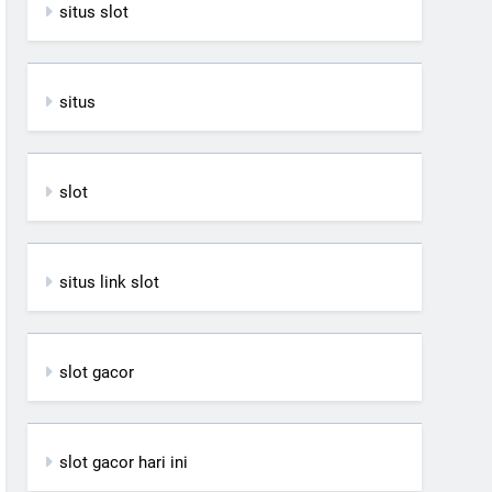
situs slot
situs
slot
situs link slot
slot gacor
slot gacor hari ini