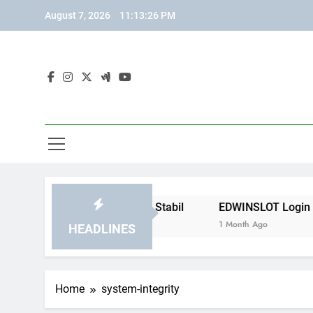
Skip
August 7, 2026
11:13:27 PM
to
content
Urd
Nikmati Ko
f dengan Koneksi Stabil
EDWINSLOT Login untuk Pemul
1 Month Ago
HEADLINES
Home
system-integrity