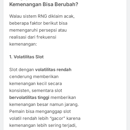
Kemenangan Bisa Berubah?
Walau sistem RNG diklaim acak,
beberapa faktor berikut bisa
memengaruhi persepsi atau
realisasi dari frekuensi
kemenangan:
1.
Volatilitas Slot
Slot dengan
volatilitas rendah
cenderung memberikan
kemenangan kecil secara
konsisten, sementara slot
bervolatilitas tinggi
memberikan
kemenangan besar namun jarang.
Pemain bisa menganggap slot
volatil rendah lebih “gacor” karena
kemenangan lebih sering terjadi,