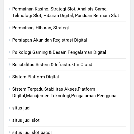
Permainan Kasino, Strategi Slot, Analisis Game,
Teknologi Slot, Hiburan Digital, Panduan Bermain Slot
Permainan, Hiburan, Strategi
Persiapan Akun dan Registrasi Digital
Psikologi Gaming & Desain Pengalaman Digital
Reliabilitas Sistem & Infrastruktur Cloud
Sistem Platform Digital
Sistem Terpadu,Stabilitas Akses,Platform
Digital,Manajemen Teknologi,Pengalaman Pengguna
situs judi
situs judi slot
situs judi slot gacor