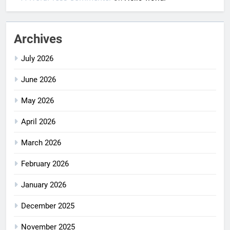
Archives
July 2026
June 2026
May 2026
April 2026
March 2026
February 2026
January 2026
December 2025
November 2025