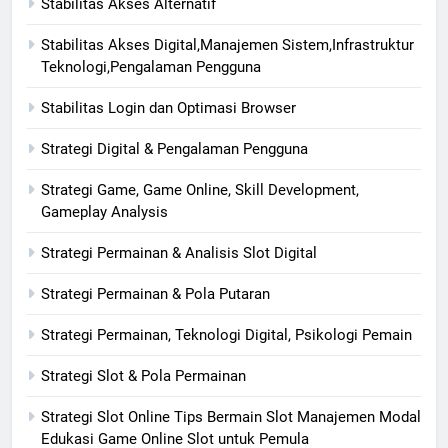
Stabilitas Akses Alternatif
Stabilitas Akses Digital,Manajemen Sistem,Infrastruktur
Teknologi,Pengalaman Pengguna
Stabilitas Login dan Optimasi Browser
Strategi Digital & Pengalaman Pengguna
Strategi Game, Game Online, Skill Development,
Gameplay Analysis
Strategi Permainan & Analisis Slot Digital
Strategi Permainan & Pola Putaran
Strategi Permainan, Teknologi Digital, Psikologi Pemain
Strategi Slot & Pola Permainan
Strategi Slot Online Tips Bermain Slot Manajemen Modal
Edukasi Game Online Slot untuk Pemula