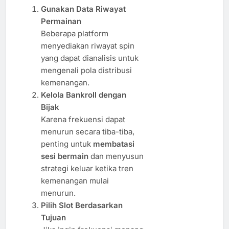
Gunakan Data Riwayat
Permainan
Beberapa platform
menyediakan riwayat spin
yang dapat dianalisis untuk
mengenali pola distribusi
kemenangan.
Kelola Bankroll dengan
Bijak
Karena frekuensi dapat
menurun secara tiba-tiba,
penting untuk
membatasi
sesi bermain
dan menyusun
strategi keluar ketika tren
kemenangan mulai
menurun.
Pilih Slot Berdasarkan
Tujuan