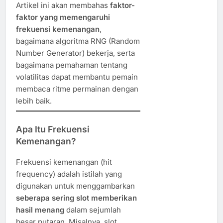
Artikel ini akan membahas
faktor-
faktor yang memengaruhi
frekuensi kemenangan
,
bagaimana algoritma RNG (Random
Number Generator) bekerja, serta
bagaimana pemahaman tentang
volatilitas dapat membantu pemain
membaca ritme permainan dengan
lebih baik.
Apa Itu Frekuensi
Kemenangan?
Frekuensi kemenangan (hit
frequency) adalah istilah yang
digunakan untuk menggambarkan
seberapa sering slot memberikan
hasil menang
dalam sejumlah
besar putaran. Misalnya, slot