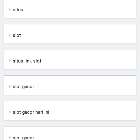
situs
slot
situs link slot
slot gacor
slot gacor hari ini
slot gacor