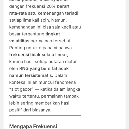
dengan frekuensi 20% berarti
rata-rata satu kemenangan terjadi
setiap lima kali spin. Namun,
kemenangan ini bisa saja kecil atau
besar tergantung
tingkat
volatilitas
permainan tersebut.
Penting untuk dipahami bahwa
frekuensi tidak selalu linear
,
karena hasil setiap putaran diatur
oleh
RNG yang bersifat acak
namun tersistematis.
Dalam
konteks inilah muncul fenomena
“slot gacor” — ketika dalam jangka
waktu tertentu, permainan tampak
lebih sering memberikan hasil
positif dari biasanya.
Mengapa Frekuensi