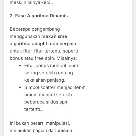
meski nilainya kecil.
2.
Fase Algoritma Dinamis
Beberapa pengembang
menggunakan
mekanisme
algoritma adaptif atau berpola
untuk fitur-fitur tertentu seperti
bonus atau free spin. Misalnya:
Fitur bonus muncul lebih
sering setelah rentang
kekalahan panjang.
Simbol scatter menjadi lebih
umum muncul setelah
beberapa siklus spin
tertentu.
Ini bukan berarti manipulasi,
melainkan bagian dari
desain