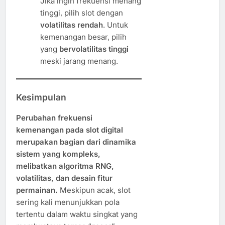
Jika ingin frekuensi menang
tinggi, pilih slot dengan
volatilitas rendah
. Untuk
kemenangan besar, pilih
yang
bervolatilitas tinggi
meski jarang menang.
Kesimpulan
Perubahan frekuensi
kemenangan pada slot digital
merupakan bagian dari dinamika
sistem yang kompleks,
melibatkan algoritma RNG,
volatilitas, dan desain fitur
permainan.
Meskipun acak, slot
sering kali menunjukkan pola
tertentu dalam waktu singkat yang