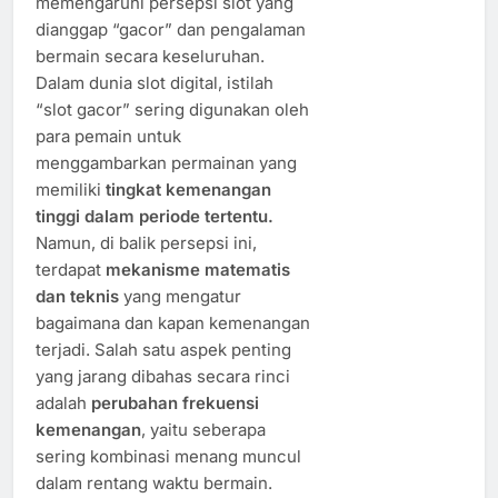
memengaruhi persepsi slot yang
dianggap “gacor” dan pengalaman
bermain secara keseluruhan.
Dalam dunia slot digital, istilah
“slot gacor” sering digunakan oleh
para pemain untuk
menggambarkan permainan yang
memiliki
tingkat kemenangan
tinggi dalam periode tertentu.
Namun, di balik persepsi ini,
terdapat
mekanisme matematis
dan teknis
yang mengatur
bagaimana dan kapan kemenangan
terjadi. Salah satu aspek penting
yang jarang dibahas secara rinci
adalah
perubahan frekuensi
kemenangan
, yaitu seberapa
sering kombinasi menang muncul
dalam rentang waktu bermain.