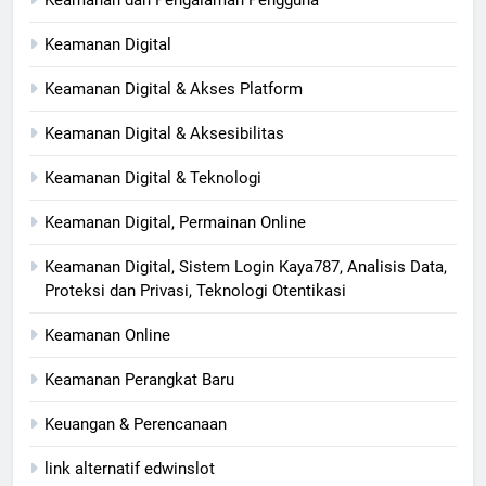
Keamanan dan Pengalaman Pengguna
Keamanan Digital
Keamanan Digital & Akses Platform
Keamanan Digital & Aksesibilitas
Keamanan Digital & Teknologi
Keamanan Digital, Permainan Online
Keamanan Digital, Sistem Login Kaya787, Analisis Data,
Proteksi dan Privasi, Teknologi Otentikasi
Keamanan Online
Keamanan Perangkat Baru
Keuangan & Perencanaan
link alternatif edwinslot