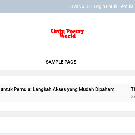
EDWINSLOT Login untuk Pemula:
Tips Login Edwinslot Saat Menggunakan Peran
Panduan Lengka
u Poetry World
Cara Membuka TIARA4D L
leksi Puisi Urdu Terbaik Di Urdu Poetry World. Sastra Yang P
EDWINSLOT Login untuk Pemula:
SAMPLE PAGE
Tips Login Edwinslot Saat Menggunakan Peran
Panduan Lengka
a: Langkah Akses yang Mudah Dipahami
Tips Login Ed
2 Months Ago