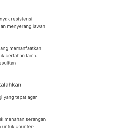
yak resistensi,
dan menyerang lawan
yang memanfaatkan
k bertahan lama.
sulitan
kalahkan
 yang tepat agar
uk menahan serangan
 untuk counter-