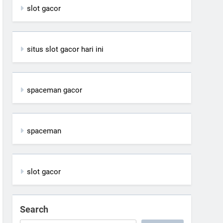
slot gacor
situs slot gacor hari ini
spaceman gacor
spaceman
slot gacor
Search