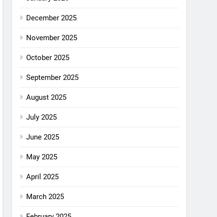
December 2025
November 2025
October 2025
September 2025
August 2025
July 2025
June 2025
May 2025
April 2025
March 2025
February 2025