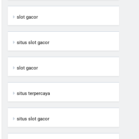
slot gacor
situs slot gacor
slot gacor
situs terpercaya
situs slot gacor