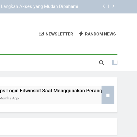
 Langkah Akses yang Mudah Dipahami
gkat Baru agar Akses Akun Tetap Aman
p Lebah4D Login untuk Pengguna Baru
NEWSLETTER
RANDOM NEWS
ink Alternatif dengan Koneksi Stabil
enuh Makna Dan Keindahan.
 Langkah Akses yang Mudah Dipahami
gkat Baru agar Akses Akun Tetap Aman
p Lebah4D Login untuk Pengguna Baru
winslot Saat Menggunakan Perangkat Baru agar Akses Akun 