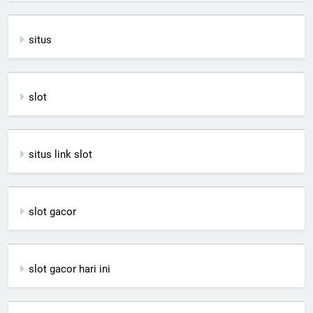
situs
slot
situs link slot
slot gacor
slot gacor hari ini