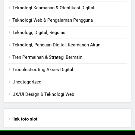
Teknologi Keamanan & Otentikasi Digital
Teknologi Web & Pengalaman Pengguna
Teknologi, Digital, Regulasi
Teknologi, Panduan Digital, Keamanan Akun
Tren Permainan & Strategi Bermain
Troubleshooting Akses Digital
Uncategorized
UX/UI Design & Teknologi Web
link toto slot