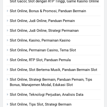
Slot Gacor, Slot dengan RTP Tinggi, Game Kasino Online
Slot Online, Bonus & Promosi, Panduan Bermain
Slot Online, Judi Online, Panduan Pemain
Slot Online, Judi Online, Strategi Permainan
Slot Online, Kasino, Permainan Kasino
Slot Online, Permainan Casino, Tema Slot
Slot Online, RTP Slot, Panduan Pemula
Slot Online, Slot Bertema Musik, Panduan Bermain Slot
Slot Online, Strategi Bermain, Panduan Pemain, Tips
Bonus, Manajemen Modal, Edukasi Slot
Slot Online, Teknologi Perjudian, Analisis Data
Slot Online, Tips Slot, Strategi Bermain