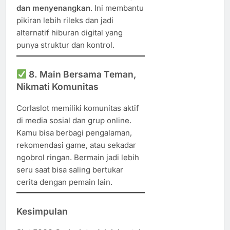
dan menyenangkan
. Ini membantu
pikiran lebih rileks dan jadi
alternatif hiburan digital yang
punya struktur dan kontrol.
8.
Main Bersama Teman,
Nikmati Komunitas
Corlaslot memiliki komunitas aktif
di media sosial dan grup online.
Kamu bisa berbagi pengalaman,
rekomendasi game, atau sekadar
ngobrol ringan. Bermain jadi lebih
seru saat bisa saling bertukar
cerita dengan pemain lain.
Kesimpulan