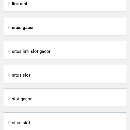
link slot
situs gacor
situs link slot gacor
situs slot
slot gacor
situs slot