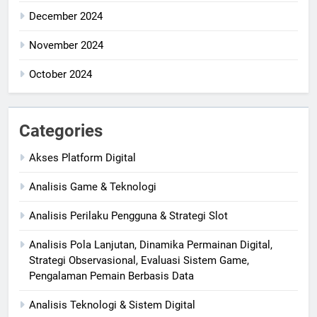
December 2024
November 2024
October 2024
Categories
Akses Platform Digital
Analisis Game & Teknologi
Analisis Perilaku Pengguna & Strategi Slot
Analisis Pola Lanjutan, Dinamika Permainan Digital,
Strategi Observasional, Evaluasi Sistem Game,
Pengalaman Pemain Berbasis Data
Analisis Teknologi & Sistem Digital