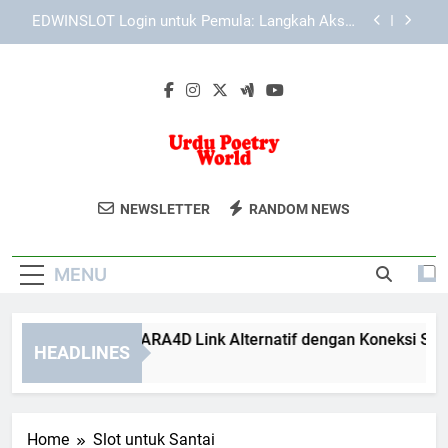
Skip
Tips Login Edwinslot Saat Menggunakan
to
Perangkat Baru agar Akses Akun Tetap Aman
content
Panduan Lengkap Lebah4D Login untuk Pengguna
Baru
Cara Membuka TIARA4D Link Alternatif dengan
Koneksi Stabil
EDWINSLOT Login untuk Pemula: Langkah Akses
yang Mudah Dipahami
Urdu Poetry
Nikmati Koleksi Puisi Urdu Terbaik Di
Tips Login Edwinslot Saat Menggunakan
NEWSLETTER
RANDOM NEWS
Perangkat Baru agar Akses Akun Tetap Aman
World
Urdu Poetry World. Sastra Yang Penuh
Panduan Lengkap Lebah4D Login untuk Pengguna
Makna Dan Keindahan.
Baru
MENU
ra Membuka TIARA4D Link Alternatif dengan Koneksi Stabil
HEADLINES
Weeks Ago
Home
Slot untuk Santai