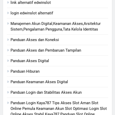
link alternatif edwinslot
login edwinslot alternatif
Manajemen Akun Digital,Keamanan Akses,Arsitektur
Sistem,Pengalaman Pengguna,Tata Kelola Identitas
Panduan Akses dan Koneksi
Panduan Akses dan Pembaruan Tampilan
Panduan Akses Digital
Panduan Hiburan
Panduan Keamanan Akses Digital
Panduan Login dan Stabilitas Akses Akun
Panduan Login Kaya787 Tips Akses Slot Aman Slot
Online Pemula Keamanan Akun Slot Optimasi Login Slot
Online Akses Stabil Kaya787 Panduan Slot Online