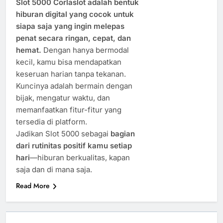
Slot 5000 Corlaslot adalah bentuk
hiburan digital yang cocok untuk
siapa saja yang ingin melepas
penat secara ringan, cepat, dan
hemat.
Dengan hanya bermodal
kecil, kamu bisa mendapatkan
keseruan harian tanpa tekanan.
Kuncinya adalah bermain dengan
bijak, mengatur waktu, dan
memanfaatkan fitur-fitur yang
tersedia di platform.
Jadikan Slot 5000 sebagai
bagian
dari rutinitas positif kamu setiap
hari
—hiburan berkualitas, kapan
saja dan di mana saja.
Read More