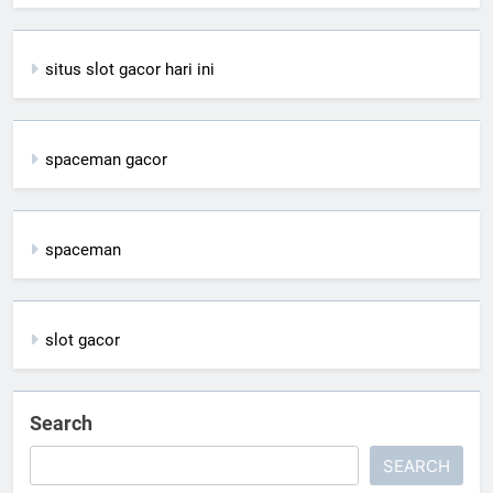
situs slot gacor hari ini
spaceman gacor
spaceman
slot gacor
Search
SEARCH