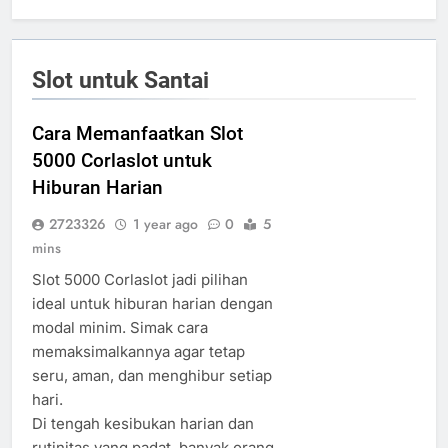
Slot untuk Santai
Cara Memanfaatkan Slot
5000 Corlaslot untuk
Hiburan Harian
2723326
1 year ago
0
5
mins
Slot 5000 Corlaslot jadi pilihan
ideal untuk hiburan harian dengan
modal minim. Simak cara
memaksimalkannya agar tetap
seru, aman, dan menghibur setiap
hari.
Di tengah kesibukan harian dan
rutinitas yang padat, banyak orang