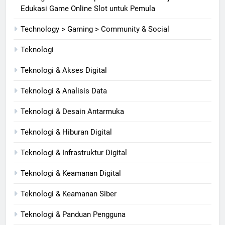
Edukasi Game Online Slot untuk Pemula
Technology > Gaming > Community & Social
Teknologi
Teknologi & Akses Digital
Teknologi & Analisis Data
Teknologi & Desain Antarmuka
Teknologi & Hiburan Digital
Teknologi & Infrastruktur Digital
Teknologi & Keamanan Digital
Teknologi & Keamanan Siber
Teknologi & Panduan Pengguna