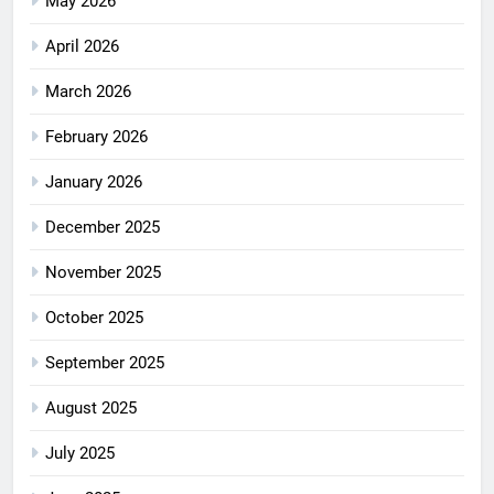
May 2026
April 2026
March 2026
February 2026
January 2026
December 2025
November 2025
October 2025
September 2025
August 2025
July 2025