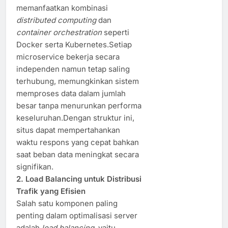
memanfaatkan kombinasi
distributed computing
dan
container orchestration
seperti
Docker serta Kubernetes.Setiap
microservice bekerja secara
independen namun tetap saling
terhubung, memungkinkan sistem
memproses data dalam jumlah
besar tanpa menurunkan performa
keseluruhan.Dengan struktur ini,
situs dapat mempertahankan
waktu respons yang cepat bahkan
saat beban data meningkat secara
signifikan.
2. Load Balancing untuk Distribusi
Trafik yang Efisien
Salah satu komponen paling
penting dalam optimalisasi server
adalah
load balancing
, yaitu