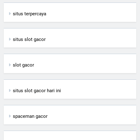
situs terpercaya
situs slot gacor
slot gacor
situs slot gacor hari ini
spaceman gacor