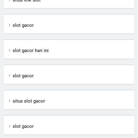
slot gacor
slot gacor hari ini
slot gacor
situs slot gacor
slot gacor