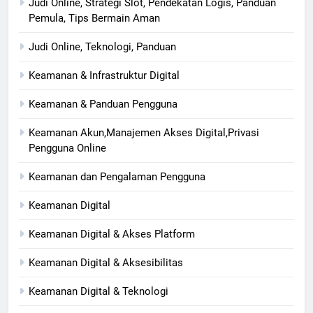
Judi Online, Strategi Slot, Pendekatan Logis, Panduan
Pemula, Tips Bermain Aman
Judi Online, Teknologi, Panduan
Keamanan & Infrastruktur Digital
Keamanan & Panduan Pengguna
Keamanan Akun,Manajemen Akses Digital,Privasi
Pengguna Online
Keamanan dan Pengalaman Pengguna
Keamanan Digital
Keamanan Digital & Akses Platform
Keamanan Digital & Aksesibilitas
Keamanan Digital & Teknologi