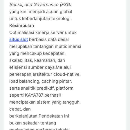
Social, and Governance (ESG)
yang kini menjadi acuan global
untuk keberlanjutan teknologi.
Kesimpulan
Optimalisasi kinerja server untuk
situs slot
berbasis data besar
merupakan tantangan multidimensi
yang mencakup kecepatan,
skalabilitas, keamanan, dan
efisiensi sumber daya.Melalui
penerapan arsitektur cloud-native,
load balancing, caching pintar,
serta analitik prediktif, platform
seperti KAYA787 berhasil
menciptakan sistem yang tangguh,
cepat, dan
berkelanjutan.Pendekatan ini
bukan sekadar tentang
peningkatan performa teknis,