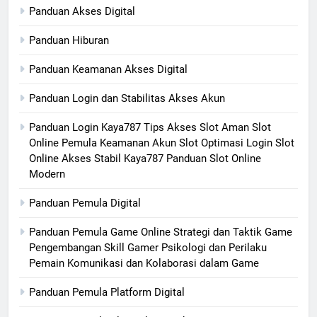
Panduan Akses Digital
Panduan Hiburan
Panduan Keamanan Akses Digital
Panduan Login dan Stabilitas Akses Akun
Panduan Login Kaya787 Tips Akses Slot Aman Slot
Online Pemula Keamanan Akun Slot Optimasi Login Slot
Online Akses Stabil Kaya787 Panduan Slot Online
Modern
Panduan Pemula Digital
Panduan Pemula Game Online Strategi dan Taktik Game
Pengembangan Skill Gamer Psikologi dan Perilaku
Pemain Komunikasi dan Kolaborasi dalam Game
Panduan Pemula Platform Digital