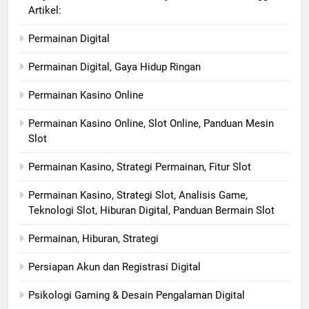
Artikel:
Permainan Digital
Permainan Digital, Gaya Hidup Ringan
Permainan Kasino Online
Permainan Kasino Online, Slot Online, Panduan Mesin
Slot
Permainan Kasino, Strategi Permainan, Fitur Slot
Permainan Kasino, Strategi Slot, Analisis Game,
Teknologi Slot, Hiburan Digital, Panduan Bermain Slot
Permainan, Hiburan, Strategi
Persiapan Akun dan Registrasi Digital
Psikologi Gaming & Desain Pengalaman Digital