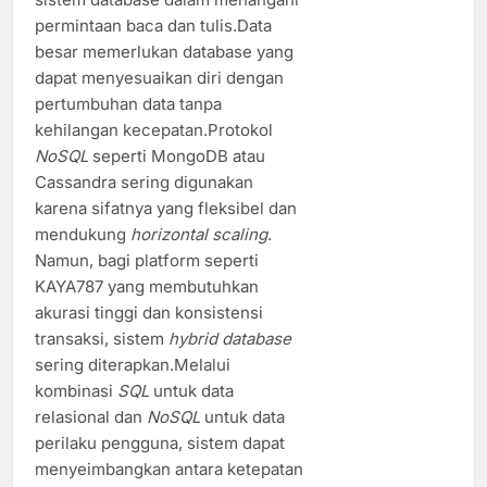
permintaan baca dan tulis.Data
besar memerlukan database yang
dapat menyesuaikan diri dengan
pertumbuhan data tanpa
kehilangan kecepatan.Protokol
NoSQL
seperti MongoDB atau
Cassandra sering digunakan
karena sifatnya yang fleksibel dan
mendukung
horizontal scaling
.
Namun, bagi platform seperti
KAYA787 yang membutuhkan
akurasi tinggi dan konsistensi
transaksi, sistem
hybrid database
sering diterapkan.Melalui
kombinasi
SQL
untuk data
relasional dan
NoSQL
untuk data
perilaku pengguna, sistem dapat
menyeimbangkan antara ketepatan