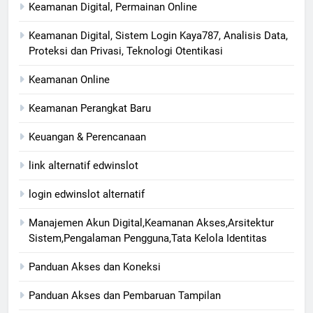
Keamanan Digital, Permainan Online
Keamanan Digital, Sistem Login Kaya787, Analisis Data,
Proteksi dan Privasi, Teknologi Otentikasi
Keamanan Online
Keamanan Perangkat Baru
Keuangan & Perencanaan
link alternatif edwinslot
login edwinslot alternatif
Manajemen Akun Digital,Keamanan Akses,Arsitektur
Sistem,Pengalaman Pengguna,Tata Kelola Identitas
Panduan Akses dan Koneksi
Panduan Akses dan Pembaruan Tampilan