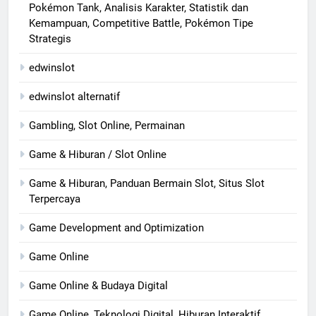
Pokémon Tank, Analisis Karakter, Statistik dan
Kemampuan, Competitive Battle, Pokémon Tipe
Strategis
edwinslot
edwinslot alternatif
Gambling, Slot Online, Permainan
Game & Hiburan / Slot Online
Game & Hiburan, Panduan Bermain Slot, Situs Slot
Terpercaya
Game Development and Optimization
Game Online
Game Online & Budaya Digital
Game Online, Teknologi Digital, Hiburan Interaktif