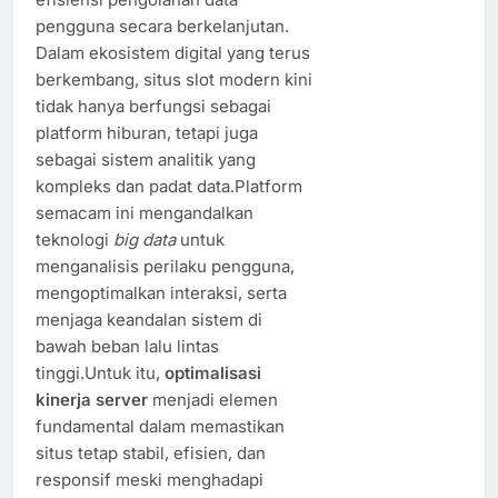
pengguna secara berkelanjutan.
Dalam ekosistem digital yang terus
berkembang, situs slot modern kini
tidak hanya berfungsi sebagai
platform hiburan, tetapi juga
sebagai sistem analitik yang
kompleks dan padat data.Platform
semacam ini mengandalkan
teknologi
big data
untuk
menganalisis perilaku pengguna,
mengoptimalkan interaksi, serta
menjaga keandalan sistem di
bawah beban lalu lintas
tinggi.Untuk itu,
optimalisasi
kinerja server
menjadi elemen
fundamental dalam memastikan
situs tetap stabil, efisien, dan
responsif meski menghadapi