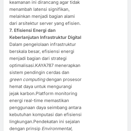
keamanan ini dirancang agar tidak
menambah latensi signifikan,
melainkan menjadi bagian alami
dari arsitektur server yang efisien.
7. Efisiensi Energi dan
Keberlanjutan Infrastruktur Digital
Dalam pengelolaan infrastruktur
berskala besar, efisiensi energi
menjadi bagian dari strategi
optimalisasi.KAYA787 menerapkan
sistem pendingin cerdas dan
green computing
dengan prosesor
hemat daya untuk mengurangi
jejak karbon.Platform monitoring
energi real-time memastikan
penggunaan daya seimbang antara
kebutuhan komputasi dan efisiensi
lingkungan.Pendekatan ini sejalan
dengan prinsip
Environmental,