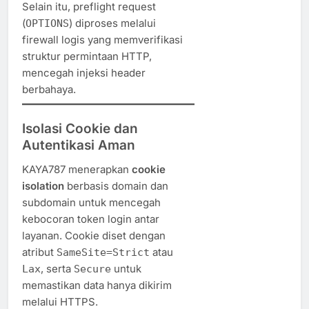
Selain itu, preflight request
(
) diproses melalui
OPTIONS
firewall logis yang memverifikasi
struktur permintaan HTTP,
mencegah injeksi header
berbahaya.
Isolasi Cookie dan
Autentikasi Aman
KAYA787 menerapkan
cookie
isolation
berbasis domain dan
subdomain untuk mencegah
kebocoran token login antar
layanan. Cookie diset dengan
atribut
atau
SameSite=Strict
, serta
untuk
Lax
Secure
memastikan data hanya dikirim
melalui HTTPS.