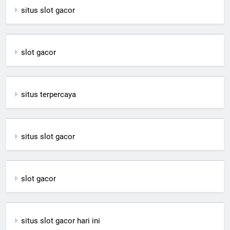
situs slot gacor
slot gacor
situs terpercaya
situs slot gacor
slot gacor
situs slot gacor hari ini