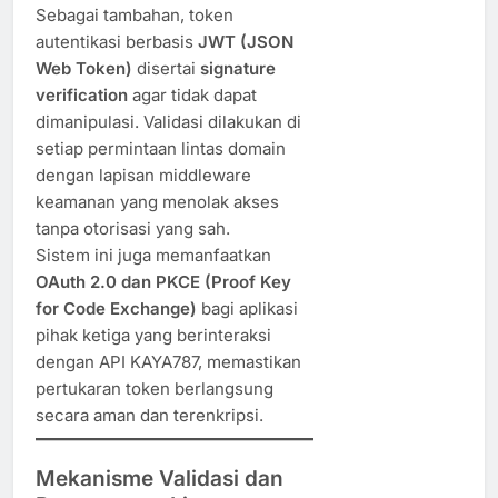
Sebagai tambahan, token
autentikasi berbasis
JWT (JSON
Web Token)
disertai
signature
verification
agar tidak dapat
dimanipulasi. Validasi dilakukan di
setiap permintaan lintas domain
dengan lapisan middleware
keamanan yang menolak akses
tanpa otorisasi yang sah.
Sistem ini juga memanfaatkan
OAuth 2.0 dan PKCE (Proof Key
for Code Exchange)
bagi aplikasi
pihak ketiga yang berinteraksi
dengan API KAYA787, memastikan
pertukaran token berlangsung
secara aman dan terenkripsi.
Mekanisme Validasi dan