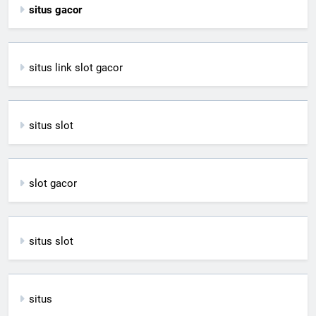
situs gacor
situs link slot gacor
situs slot
slot gacor
situs slot
situs