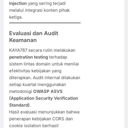
injection
yang sering terjadi
melalui integrasi konten pihak
ketiga.
Evaluasi dan Audit
Keamanan
KAYA787 secara rutin melakukan
penetration testing
terhadap
sistem lintas domain untuk menilai
efektivitas kebijakan yang
diterapkan. Audit internal dilakukan
setiap kuartal menggunakan
metodologi
OWASP ASVS
(Application Security Verification
Standard)
.
Hasil evaluasi menunjukkan bahwa
penerapan kebijakan CORS dan
cookie isolation berhasil