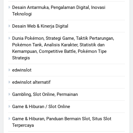
Desain Antarmuka, Pengalaman Digital, Inovasi
Teknologi
Desain Web & Kinerja Digital
Dunia Pokémon, Strategi Game, Taktik Pertarungan,
Pokémon Tank, Analisis Karakter, Statistik dan
Kemampuan, Competitive Battle, Pokémon Tipe
Strategis
edwinslot
edwinslot alternatif
Gambling, Slot Online, Permainan
Game & Hiburan / Slot Online
Game & Hiburan, Panduan Bermain Slot, Situs Slot
Terpercaya