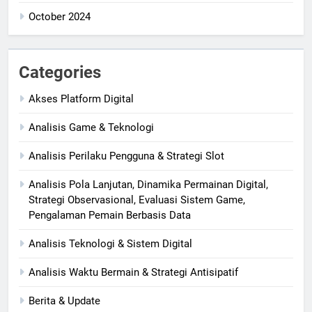
October 2024
Categories
Akses Platform Digital
Analisis Game & Teknologi
Analisis Perilaku Pengguna & Strategi Slot
Analisis Pola Lanjutan, Dinamika Permainan Digital,
Strategi Observasional, Evaluasi Sistem Game,
Pengalaman Pemain Berbasis Data
Analisis Teknologi & Sistem Digital
Analisis Waktu Bermain & Strategi Antisipatif
Berita & Update