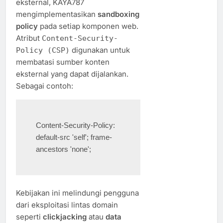
eksternal, KAYA787
mengimplementasikan
sandboxing
policy
pada setiap komponen web.
Atribut
Content-Security-
digunakan untuk
Policy (CSP)
membatasi sumber konten
eksternal yang dapat dijalankan.
Sebagai contoh:
Content-Security-Policy: 
default-src 'self'; frame-
Kebijakan ini melindungi pengguna
dari eksploitasi lintas domain
seperti
clickjacking
atau
data