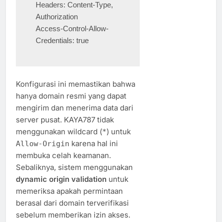
Headers: Content-Type, 
Authorization

Access-Control-Allow-
Konfigurasi ini memastikan bahwa
hanya domain resmi yang dapat
mengirim dan menerima data dari
server pusat. KAYA787 tidak
menggunakan wildcard (
) untuk
*
karena hal ini
Allow-Origin
membuka celah keamanan.
Sebaliknya, sistem menggunakan
dynamic origin validation
untuk
memeriksa apakah permintaan
berasal dari domain terverifikasi
sebelum memberikan izin akses.