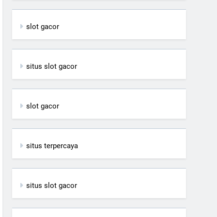
slot gacor
situs slot gacor
slot gacor
situs terpercaya
situs slot gacor