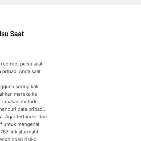
lsu Saat
redirect palsu saat
 pribadi Anda saat
ngguna sering kali
rahkan mereka ke
 merupakan metode
encuri data pribadi,
a. Agar terhindar dari
if untuk mengenali
7 link alternatif.
enghindari risiko