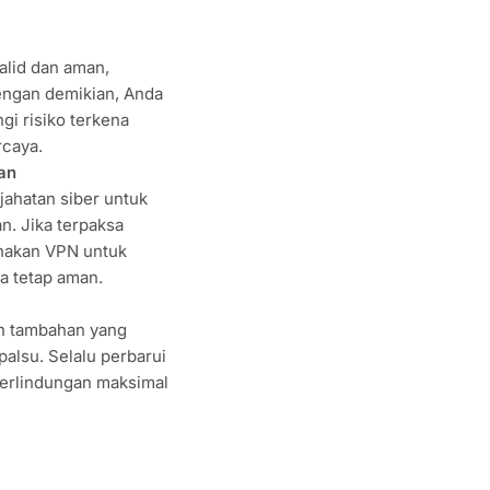
alid dan aman,
engan demikian, Anda
gi risiko terkena
rcaya.
gan
jahatan siber untuk
n. Jika terpaksa
nakan VPN untuk
a tetap aman.
an tambahan yang
alsu. Selalu perbarui
erlindungan maksimal