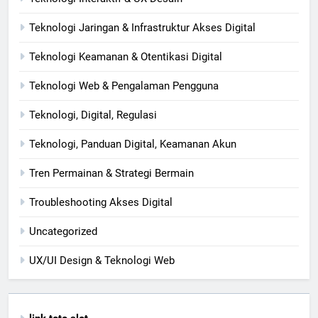
Teknologi Jaringan & Infrastruktur Akses Digital
Teknologi Keamanan & Otentikasi Digital
Teknologi Web & Pengalaman Pengguna
Teknologi, Digital, Regulasi
Teknologi, Panduan Digital, Keamanan Akun
Tren Permainan & Strategi Bermain
Troubleshooting Akses Digital
Uncategorized
UX/UI Design & Teknologi Web