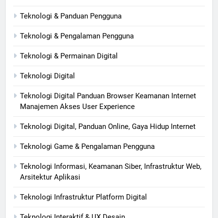
Teknologi & Panduan Pengguna
Teknologi & Pengalaman Pengguna
Teknologi & Permainan Digital
Teknologi Digital
Teknologi Digital Panduan Browser Keamanan Internet
Manajemen Akses User Experience
Teknologi Digital, Panduan Online, Gaya Hidup Internet
Teknologi Game & Pengalaman Pengguna
Teknologi Informasi, Keamanan Siber, Infrastruktur Web,
Arsitektur Aplikasi
Teknologi Infrastruktur Platform Digital
Teknologi Interaktif & UX Desain