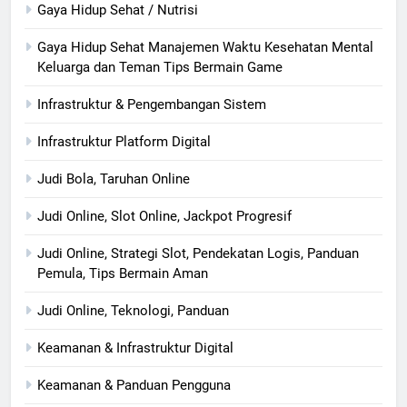
Gaya Hidup Sehat / Nutrisi
Gaya Hidup Sehat Manajemen Waktu Kesehatan Mental
Keluarga dan Teman Tips Bermain Game
Infrastruktur & Pengembangan Sistem
Infrastruktur Platform Digital
Judi Bola, Taruhan Online
Judi Online, Slot Online, Jackpot Progresif
Judi Online, Strategi Slot, Pendekatan Logis, Panduan
Pemula, Tips Bermain Aman
Judi Online, Teknologi, Panduan
Keamanan & Infrastruktur Digital
Keamanan & Panduan Pengguna