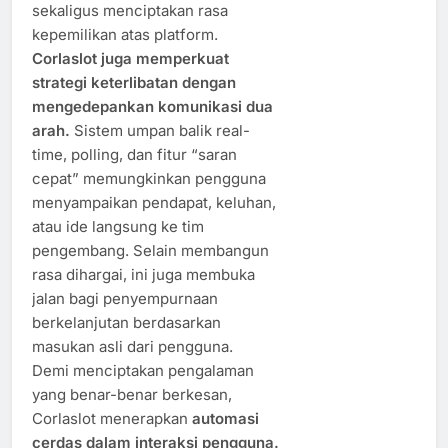
sekaligus menciptakan rasa
kepemilikan atas platform.
Corlaslot juga memperkuat
strategi keterlibatan dengan
mengedepankan komunikasi dua
arah.
Sistem umpan balik real-
time, polling, dan fitur “saran
cepat” memungkinkan pengguna
menyampaikan pendapat, keluhan,
atau ide langsung ke tim
pengembang. Selain membangun
rasa dihargai, ini juga membuka
jalan bagi penyempurnaan
berkelanjutan berdasarkan
masukan asli dari pengguna.
Demi menciptakan pengalaman
yang benar-benar berkesan,
Corlaslot menerapkan
automasi
cerdas dalam interaksi pengguna.