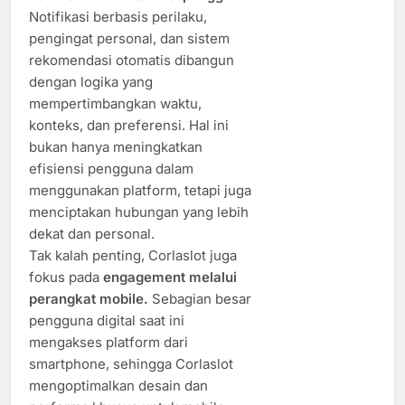
Notifikasi berbasis perilaku,
pengingat personal, dan sistem
rekomendasi otomatis dibangun
dengan logika yang
mempertimbangkan waktu,
konteks, dan preferensi. Hal ini
bukan hanya meningkatkan
efisiensi pengguna dalam
menggunakan platform, tetapi juga
menciptakan hubungan yang lebih
dekat dan personal.
Tak kalah penting, Corlaslot juga
fokus pada
engagement melalui
perangkat mobile.
Sebagian besar
pengguna digital saat ini
mengakses platform dari
smartphone, sehingga Corlaslot
mengoptimalkan desain dan