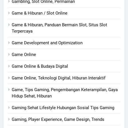
Gambling, Slot Online, Permainan
Game & Hiburan / Slot Online
Game & Hiburan, Panduan Bermain Slot, Situs Slot
Terpercaya
Game Development and Optimization
Game Online
Game Online & Budaya Digital
Game Online, Teknologi Digital, Hiburan Interaktif
Game, Tips Gaming, Pengembangan Keterampilan, Gaya
Hidup Sehat, Hiburan
Gaming Sehat Lifestyle Hubungan Sosial Tips Gaming
Gaming, Player Experience, Game Design, Trends