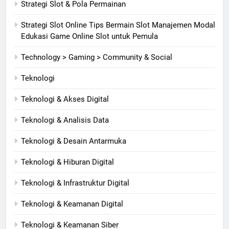
Strategi Slot & Pola Permainan
Strategi Slot Online Tips Bermain Slot Manajemen Modal
Edukasi Game Online Slot untuk Pemula
Technology > Gaming > Community & Social
Teknologi
Teknologi & Akses Digital
Teknologi & Analisis Data
Teknologi & Desain Antarmuka
Teknologi & Hiburan Digital
Teknologi & Infrastruktur Digital
Teknologi & Keamanan Digital
Teknologi & Keamanan Siber