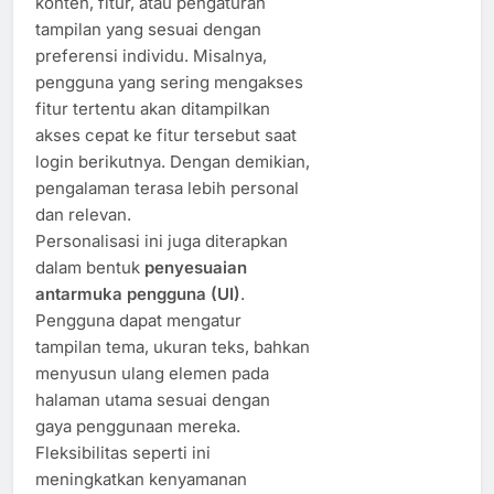
konten, fitur, atau pengaturan
tampilan yang sesuai dengan
preferensi individu. Misalnya,
pengguna yang sering mengakses
fitur tertentu akan ditampilkan
akses cepat ke fitur tersebut saat
login berikutnya. Dengan demikian,
pengalaman terasa lebih personal
dan relevan.
Personalisasi ini juga diterapkan
dalam bentuk
penyesuaian
antarmuka pengguna (UI)
.
Pengguna dapat mengatur
tampilan tema, ukuran teks, bahkan
menyusun ulang elemen pada
halaman utama sesuai dengan
gaya penggunaan mereka.
Fleksibilitas seperti ini
meningkatkan kenyamanan