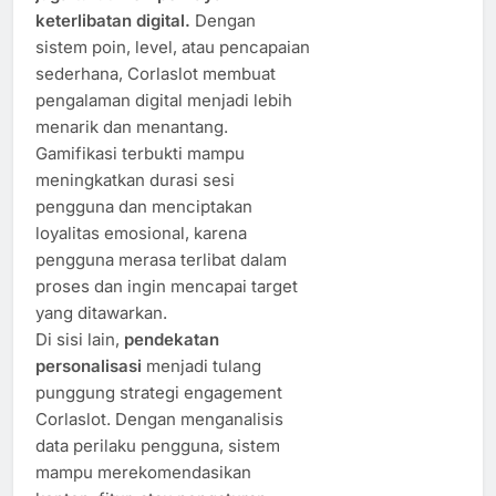
keterlibatan digital.
Dengan
sistem poin, level, atau pencapaian
sederhana, Corlaslot membuat
pengalaman digital menjadi lebih
menarik dan menantang.
Gamifikasi terbukti mampu
meningkatkan durasi sesi
pengguna dan menciptakan
loyalitas emosional, karena
pengguna merasa terlibat dalam
proses dan ingin mencapai target
yang ditawarkan.
Di sisi lain,
pendekatan
personalisasi
menjadi tulang
punggung strategi engagement
Corlaslot. Dengan menganalisis
data perilaku pengguna, sistem
mampu merekomendasikan