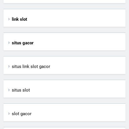
link slot
situs gacor
situs link slot gacor
situs slot
slot gacor