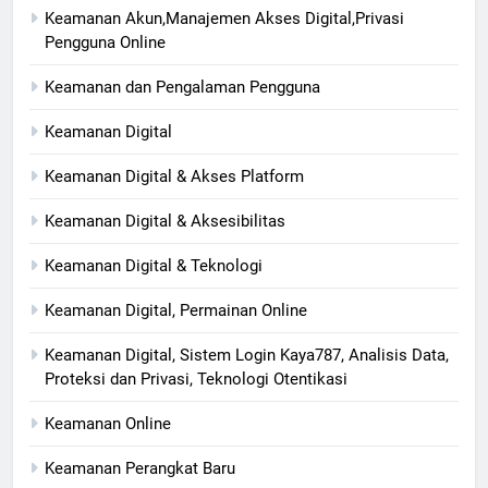
Keamanan Akun,Manajemen Akses Digital,Privasi
Pengguna Online
Keamanan dan Pengalaman Pengguna
Keamanan Digital
Keamanan Digital & Akses Platform
Keamanan Digital & Aksesibilitas
Keamanan Digital & Teknologi
Keamanan Digital, Permainan Online
Keamanan Digital, Sistem Login Kaya787, Analisis Data,
Proteksi dan Privasi, Teknologi Otentikasi
Keamanan Online
Keamanan Perangkat Baru