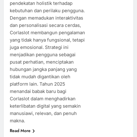
pendekatan holistik terhadap
kebutuhan dan perilaku pengguna.
Dengan memadukan interaktivitas
dan personalisasi secara cerdas,
Corlaslot membangun pengalaman
yang tidak hanya fungsional, tetapi
juga emosional. Strategi ini
menjadikan pengguna sebagai
pusat perhatian, menciptakan
hubungan jangka panjang yang
tidak mudah digantikan oleh
platform lain. Tahun 2025
menandai babak baru bagi
Corlaslot dalam menghadirkan
keterlibatan digital yang semakin
manusiawi, relevan, dan penuh
makna.
Read More