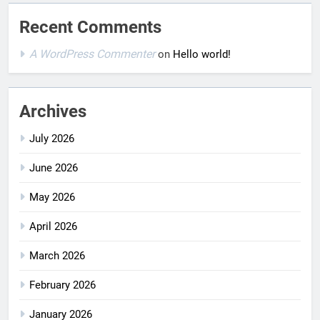
Recent Comments
A WordPress Commenter
on
Hello world!
Archives
July 2026
June 2026
May 2026
April 2026
March 2026
February 2026
January 2026