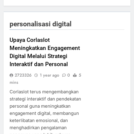
personalisasi digital
Upaya Corlaslot
Meningkatkan Engagement
Digital Melalui Strategi
Interaktif dan Personal
2723326
1 year ago
0
5
mins
Corlaslot terus mengembangkan
strategi interaktif dan pendekatan
personal guna meningkatkan
engagement digital, membangun
keterlibatan emosional, dan
menghadirkan pengalaman