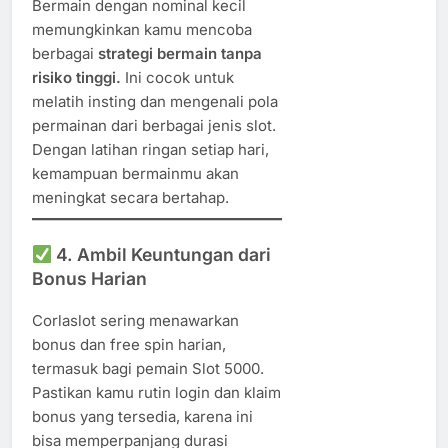
Bermain dengan nominal kecil
memungkinkan kamu mencoba
berbagai
strategi bermain tanpa
risiko tinggi.
Ini cocok untuk
melatih insting dan mengenali pola
permainan dari berbagai jenis slot.
Dengan latihan ringan setiap hari,
kemampuan bermainmu akan
meningkat secara bertahap.
4.
Ambil Keuntungan dari
Bonus Harian
Corlaslot sering menawarkan
bonus dan free spin harian,
termasuk bagi pemain Slot 5000.
Pastikan kamu rutin login dan klaim
bonus yang tersedia, karena ini
bisa memperpanjang durasi