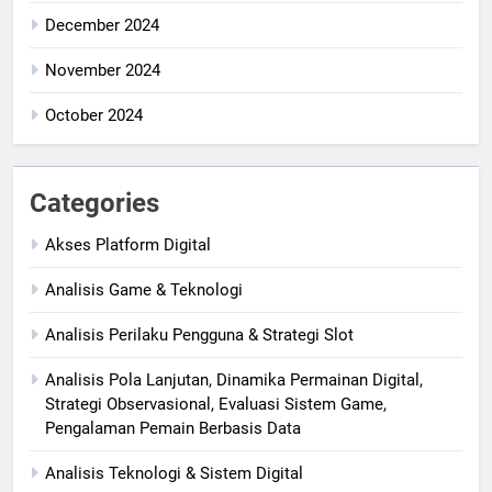
December 2024
November 2024
October 2024
Categories
Akses Platform Digital
Analisis Game & Teknologi
Analisis Perilaku Pengguna & Strategi Slot
Analisis Pola Lanjutan, Dinamika Permainan Digital,
Strategi Observasional, Evaluasi Sistem Game,
Pengalaman Pemain Berbasis Data
Analisis Teknologi & Sistem Digital