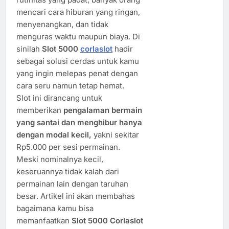
mencari cara hiburan yang ringan,
menyenangkan, dan tidak
menguras waktu maupun biaya. Di
sinilah
Slot 5000
corlaslot
hadir
sebagai solusi cerdas untuk kamu
yang ingin melepas penat dengan
cara seru namun tetap hemat.
Slot ini dirancang untuk
memberikan
pengalaman bermain
yang santai dan menghibur hanya
dengan modal kecil,
yakni sekitar
Rp5.000 per sesi permainan.
Meski nominalnya kecil,
keseruannya tidak kalah dari
permainan lain dengan taruhan
besar. Artikel ini akan membahas
bagaimana kamu bisa
memanfaatkan
Slot 5000 Corlaslot