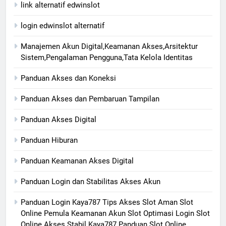
link alternatif edwinslot
login edwinslot alternatif
Manajemen Akun Digital,Keamanan Akses,Arsitektur
Sistem,Pengalaman Pengguna,Tata Kelola Identitas
Panduan Akses dan Koneksi
Panduan Akses dan Pembaruan Tampilan
Panduan Akses Digital
Panduan Hiburan
Panduan Keamanan Akses Digital
Panduan Login dan Stabilitas Akses Akun
Panduan Login Kaya787 Tips Akses Slot Aman Slot
Online Pemula Keamanan Akun Slot Optimasi Login Slot
Online Akses Stabil Kaya787 Panduan Slot Online