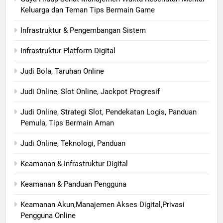
Keluarga dan Teman Tips Bermain Game
Infrastruktur & Pengembangan Sistem
Infrastruktur Platform Digital
Judi Bola, Taruhan Online
Judi Online, Slot Online, Jackpot Progresif
Judi Online, Strategi Slot, Pendekatan Logis, Panduan
Pemula, Tips Bermain Aman
Judi Online, Teknologi, Panduan
Keamanan & Infrastruktur Digital
Keamanan & Panduan Pengguna
Keamanan Akun,Manajemen Akses Digital,Privasi
Pengguna Online