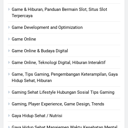
Game & Hiburan, Panduan Bermain Slot, Situs Slot
Terpercaya
Game Development and Optimization
Game Online
Game Online & Budaya Digital
Game Online, Teknologi Digital, Hiburan Interaktif
Game, Tips Gaming, Pengembangan Keterampilan, Gaya
Hidup Sehat, Hiburan
Gaming Sehat Lifestyle Hubungan Sosial Tips Gaming
Gaming, Player Experience, Game Design, Trends
Gaya Hidup Sehat / Nutrisi
Gaya Hidup Sehat Manajemen Waktu Kesehatan Mental