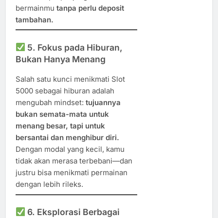
bermainmu
tanpa perlu deposit
tambahan.
5.
Fokus pada Hiburan,
Bukan Hanya Menang
Salah satu kunci menikmati Slot
5000 sebagai hiburan adalah
mengubah mindset:
tujuannya
bukan semata-mata untuk
menang besar, tapi untuk
bersantai dan menghibur diri.
Dengan modal yang kecil, kamu
tidak akan merasa terbebani—dan
justru bisa menikmati permainan
dengan lebih rileks.
6.
Eksplorasi Berbagai