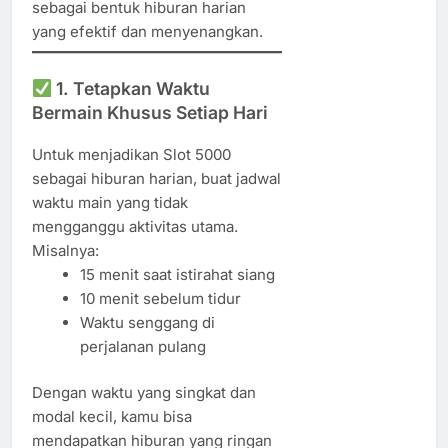
sebagai bentuk hiburan harian
yang efektif dan menyenangkan.
1.
Tetapkan Waktu
Bermain Khusus Setiap Hari
Untuk menjadikan Slot 5000
sebagai hiburan harian, buat jadwal
waktu main yang tidak
mengganggu aktivitas utama.
Misalnya:
15 menit saat istirahat siang
10 menit sebelum tidur
Waktu senggang di
perjalanan pulang
Dengan waktu yang singkat dan
modal kecil, kamu bisa
mendapatkan hiburan yang ringan