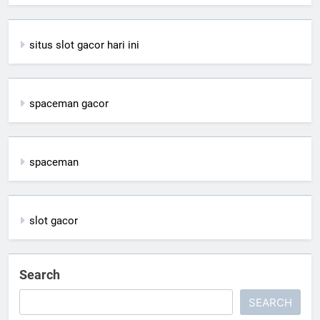
situs slot gacor hari ini
spaceman gacor
spaceman
slot gacor
Search
SEARCH