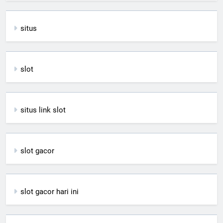
situs
slot
situs link slot
slot gacor
slot gacor hari ini