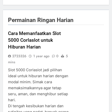
Permainan Ringan Harian
Cara Memanfaatkan Slot
5000 Corlaslot untuk
Hiburan Harian
2723326
1 year ago
0
5
mins
Slot 5000 Corlaslot jadi pilihan
ideal untuk hiburan harian dengan
modal minim. Simak cara
memaksimalkannya agar tetap
seru, aman, dan menghibur setiap
hari.
Di tengah kesibukan harian dan
rutinitas yang padat, banyak orang