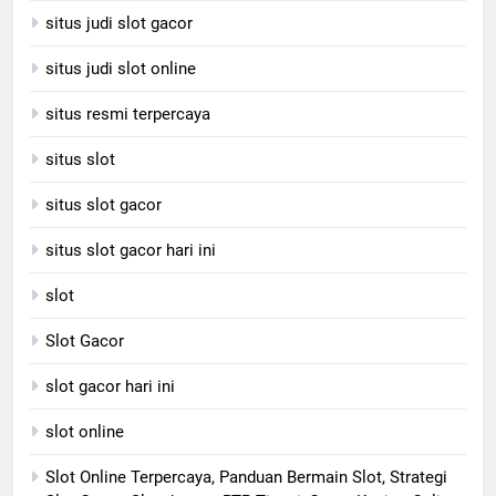
situs judi slot gacor
situs judi slot online
situs resmi terpercaya
situs slot
situs slot gacor
situs slot gacor hari ini
slot
Slot Gacor
slot gacor hari ini
slot online
Slot Online Terpercaya, Panduan Bermain Slot, Strategi