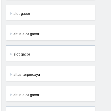
slot gacor
situs slot gacor
slot gacor
situs terpercaya
situs slot gacor