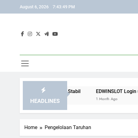
Skip
August 6, 2026
7:43:50 PM
to
content
Urd
Nikmati Ko
f dengan Koneksi Stabil
EDWINSLOT Login untuk Pemul
1 Month Ago
HEADLINES
Home
Pengelolaan Taruhan