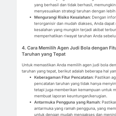
yang berhasil dan tidak berhasil, memungki
menyesuaikan strategi taruhan dengan lebih 
Mengurangi Risiko Kesalahan
: Dengan info
terorganisir dan mudah diakses, Anda dapat
kesalahan yang mungkin terjadi akibat terbur
memperhatikan riwayat taruhan Anda sebel
4.
Cara Memilih Agen Judi Bola dengan Fit
Taruhan yang Tepat
Untuk memastikan Anda memilih agen judi bola den
taruhan yang tepat, berikut adalah beberapa hal yan
Keberagaman Fitur Pencatatan
: Pastikan a
pencatatan taruhan yang tidak hanya menyim
tetapi juga memberikan kemampuan untuk me
membuat laporan keuntungan/kerugian.
Antarmuka Pengguna yang Ramah
: Pastik
antarmuka yang ramah pengguna, yang mem
untuk dengan mudah mengakses dan meninja