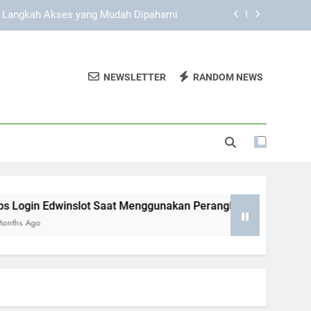
 Langkah Akses yang Mudah Dipahami
gkat Baru agar Akses Akun Tetap Aman
p Lebah4D Login untuk Pengguna Baru
NEWSLETTER
RANDOM NEWS
ink Alternatif dengan Koneksi Stabil
enuh Makna Dan Keindahan.
 Langkah Akses yang Mudah Dipahami
gkat Baru agar Akses Akun Tetap Aman
p Lebah4D Login untuk Pengguna Baru
winslot Saat Menggunakan Perangkat Baru agar Akses Akun T