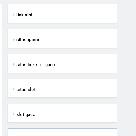
link slot
situs gacor
situs link slot gacor
situs slot
slot gacor