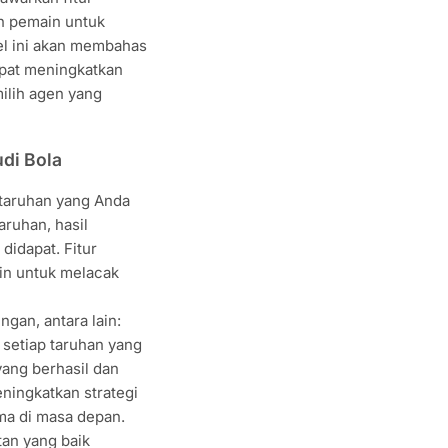
n pemain untuk
el ini akan membahas
apat meningkatkan
ilih agen yang
di Bola
 taruhan yang Anda
aruhan, hasil
didapat. Fitur
in untuk melacak
gan, antara lain:
setiap taruhan yang
yang berhasil dan
ningkatkan strategi
ma di masa depan.
tan yang baik