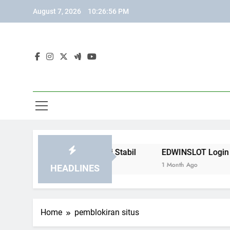
Skip
August 7, 2026
10:26:57 PM
to
content
Urd
Nikmati Ko
f dengan Koneksi Stabil
EDWINSLOT Login untuk Pemul
1 Month Ago
HEADLINES
Home
pemblokiran situs