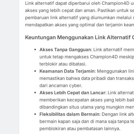
Link alternatif dapat diperbarui oleh Champion4D 
akses yang lebih cepat dan aman. Pastikan untuk s
pembaruan link alternatif yang diumumkan melalui 
mendapatkan akses yang optimal dan terjamin kea
Keuntungan Menggunakan Link Alternati
Akses Tanpa Gangguan
: Link alternatif m
untuk tetap mengakses Champion4D meskip
terblokir atau dibatasi.
Keamanan Data Terjamin
: Menggunakan link
memastikan bahwa data pribadi dan transaks
dari ancaman cyber.
Akses Lebih Cepat dan Lancar
: Link alternat
memberikan kecepatan akses yang lebih baik 
dibandingkan situs utama yang mungkin me
Fleksibilitas dalam Bermain
: Dengan link alt
bermain kapan saja dan di mana saja tanpa 
pemblokiran atau pembatasan lainnya.