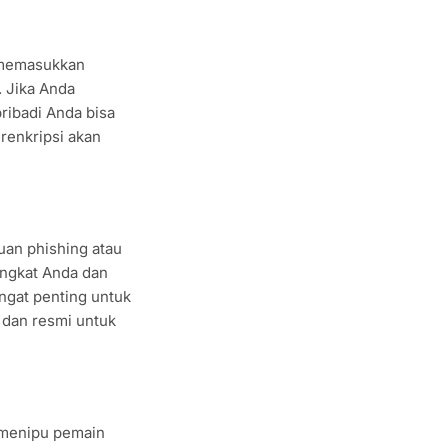
k memasukkan
. Jika Anda
pribadi Anda bisa
renkripsi akan
juan phishing atau
angkat Anda dan
angat penting untuk
 dan resmi untuk
k menipu pemain