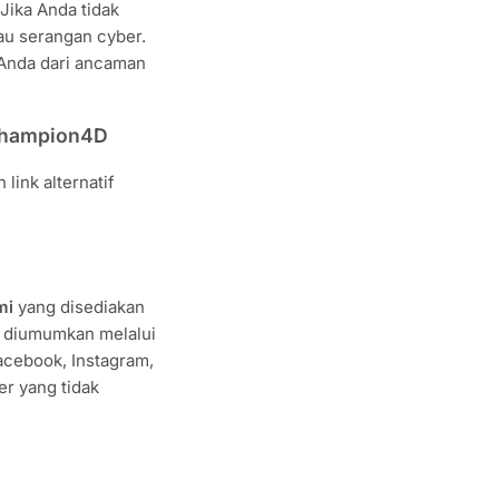
Jika Anda tidak
au serangan cyber.
 Anda dari ancaman
 Champion4D
link alternatif
mi
yang disediakan
ya diumumkan melalui
acebook, Instagram,
er yang tidak