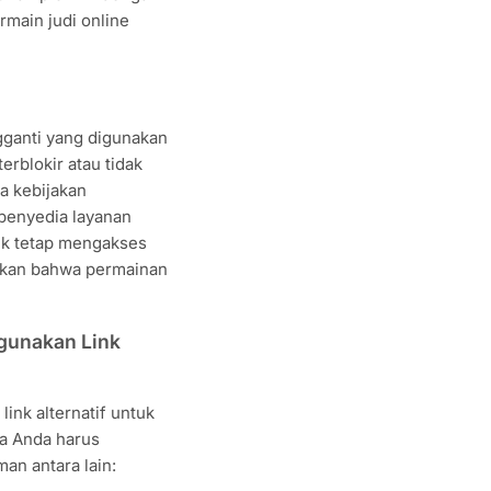
main judi online
gganti yang digunakan
erblokir atau tidak
na kebijakan
penyedia layanan
tuk tetap mengakses
tikan bahwa permainan
gunakan Link
ink alternatif untuk
a Anda harus
an antara lain: