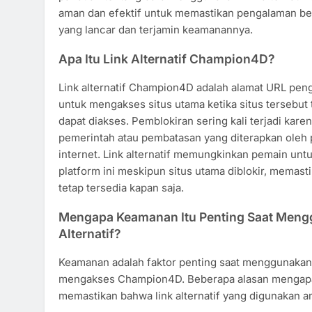
aman dan efektif untuk memastikan pengalaman ber
yang lancar dan terjamin keamanannya.
Apa Itu Link Alternatif Champion4D?
Link alternatif Champion4D adalah alamat URL pen
untuk mengakses situs utama ketika situs tersebut t
dapat diakses. Pemblokiran sering kali terjadi kare
pemerintah atau pembatasan yang diterapkan oleh 
internet. Link alternatif memungkinkan pemain un
platform ini meskipun situs utama diblokir, memas
tetap tersedia kapan saja.
Mengapa Keamanan Itu Penting Saat Meng
Alternatif?
Keamanan adalah faktor penting saat menggunakan l
mengakses Champion4D. Beberapa alasan mengap
memastikan bahwa link alternatif yang digunakan am