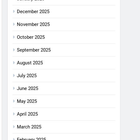
December 2025
November 2025
October 2025
September 2025
August 2025
July 2025
June 2025
May 2025
April 2025
March 2025
February 2025