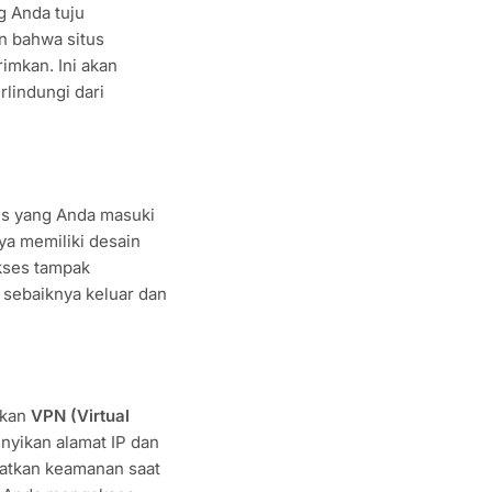
g Anda tuju
 bahwa situs
imkan. Ini akan
rlindungi dari
tus yang Anda masuki
ya memiliki desain
akses tampak
 sebaiknya keluar dan
akan
VPN (Virtual
yikan alamat IP dan
katkan keamanan saat