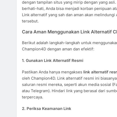
dengan tampilan situs yang mirip dengan yang asli. 
berhati-hati, Anda bisa menjadi korban penipuan at
Link alternatif yang sah dan aman akan melindungi
tersebut.
Cara Aman Menggunakan Link Alternatif
Berikut adalah langkah-langkah untuk menggunakan 
Champion4D dengan aman dan efektif:
1.
Gunakan Link Alternatif Resmi
Pastikan Anda hanya mengakses
link alternatif res
oleh Champion4D. Link alternatif resmi ini biasan
saluran resmi mereka, seperti akun media sosial (F
atau Telegram). Hindari link yang berasal dari sumb
terpercaya.
2.
Periksa Keamanan Link