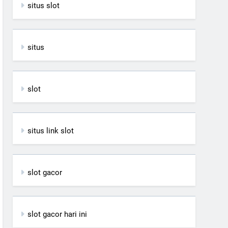
situs slot
situs
slot
situs link slot
slot gacor
slot gacor hari ini