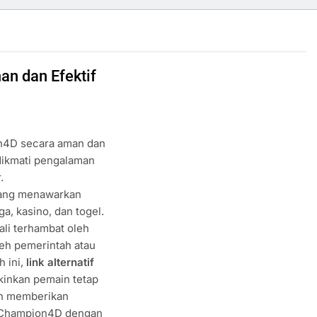
an dan Efektif
4D secara aman dan
 Nikmati pengalaman
.
 yang menawarkan
a, kasino, dan togel.
li terhambat oleh
eh pemerintah atau
h ini,
link alternatif
inkan pemain tetap
kan memberikan
f Champion4D dengan