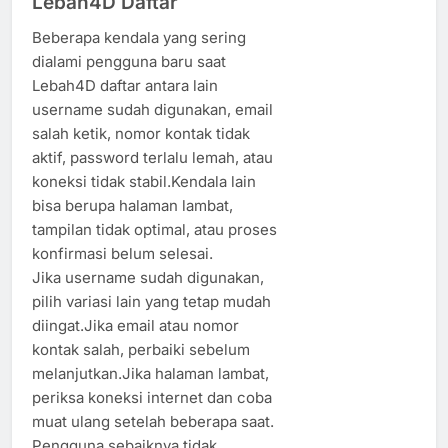
Lebah4D Daftar
Beberapa kendala yang sering
dialami pengguna baru saat
Lebah4D daftar antara lain
username sudah digunakan, email
salah ketik, nomor kontak tidak
aktif, password terlalu lemah, atau
koneksi tidak stabil.Kendala lain
bisa berupa halaman lambat,
tampilan tidak optimal, atau proses
konfirmasi belum selesai.
Jika username sudah digunakan,
pilih variasi lain yang tetap mudah
diingat.Jika email atau nomor
kontak salah, perbaiki sebelum
melanjutkan.Jika halaman lambat,
periksa koneksi internet dan coba
muat ulang setelah beberapa saat.
Pengguna sebaiknya tidak