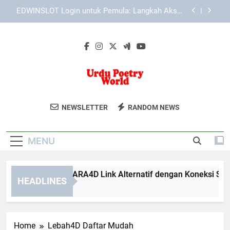
Skip
Tips Login Edwinslot Saat Menggunakan
to
Perangkat Baru agar Akses Akun Tetap Aman
content
Panduan Lengkap Lebah4D Login untuk Pengguna
Baru
Cara Membuka TIARA4D Link Alternatif dengan
Koneksi Stabil
EDWINSLOT Login untuk Pemula: Langkah Akses
yang Mudah Dipahami
Urdu Poetry
Nikmati Koleksi Puisi Urdu Terbaik Di
Tips Login Edwinslot Saat Menggunakan
NEWSLETTER
RANDOM NEWS
Perangkat Baru agar Akses Akun Tetap Aman
World
Urdu Poetry World. Sastra Yang Penuh
Panduan Lengkap Lebah4D Login untuk Pengguna
Makna Dan Keindahan.
Baru
MENU
ra Membuka TIARA4D Link Alternatif dengan Koneksi Stabil
HEADLINES
Month Ago
Home
Lebah4D Daftar Mudah