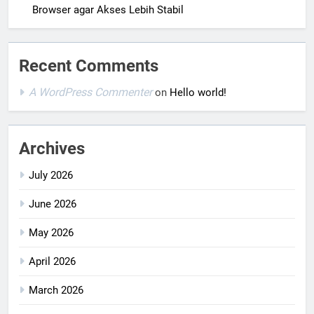
Browser agar Akses Lebih Stabil
Recent Comments
A WordPress Commenter
on
Hello world!
Archives
July 2026
June 2026
May 2026
April 2026
March 2026