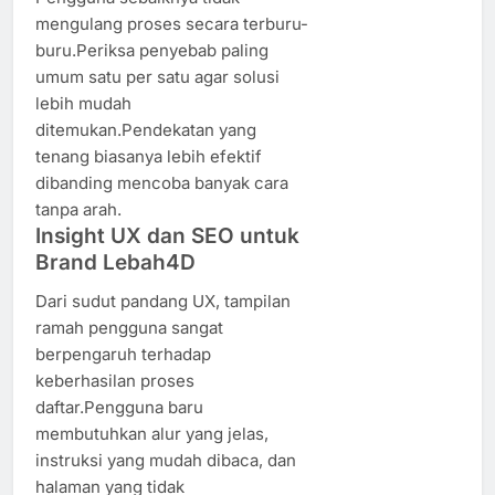
mengulang proses secara terburu-
buru.Periksa penyebab paling
umum satu per satu agar solusi
lebih mudah
ditemukan.Pendekatan yang
tenang biasanya lebih efektif
dibanding mencoba banyak cara
tanpa arah.
Insight UX dan SEO untuk
Brand Lebah4D
Dari sudut pandang UX, tampilan
ramah pengguna sangat
berpengaruh terhadap
keberhasilan proses
daftar.Pengguna baru
membutuhkan alur yang jelas,
instruksi yang mudah dibaca, dan
halaman yang tidak