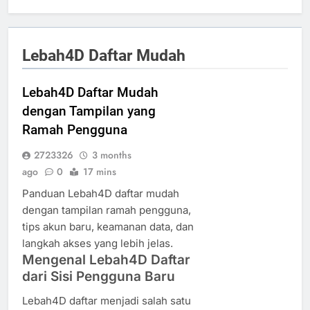
Lebah4D Daftar Mudah
Lebah4D Daftar Mudah
dengan Tampilan yang
Ramah Pengguna
2723326
3 months
ago
0
17 mins
Panduan Lebah4D daftar mudah
dengan tampilan ramah pengguna,
tips akun baru, keamanan data, dan
langkah akses yang lebih jelas.
Mengenal Lebah4D Daftar
dari Sisi Pengguna Baru
Lebah4D daftar menjadi salah satu