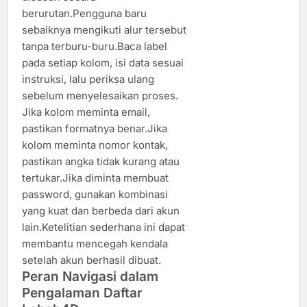
berurutan.Pengguna baru
sebaiknya mengikuti alur tersebut
tanpa terburu-buru.Baca label
pada setiap kolom, isi data sesuai
instruksi, lalu periksa ulang
sebelum menyelesaikan proses.
Jika kolom meminta email,
pastikan formatnya benar.Jika
kolom meminta nomor kontak,
pastikan angka tidak kurang atau
tertukar.Jika diminta membuat
password, gunakan kombinasi
yang kuat dan berbeda dari akun
lain.Ketelitian sederhana ini dapat
membantu mencegah kendala
setelah akun berhasil dibuat.
Peran Navigasi dalam
Pengalaman Daftar