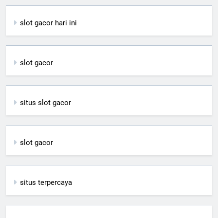
slot gacor hari ini
slot gacor
situs slot gacor
slot gacor
situs terpercaya