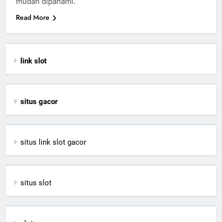
mudah dipahami.
Read More
link slot
situs gacor
situs link slot gacor
situs slot