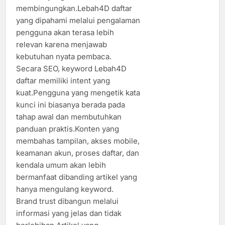
membingungkan.Lebah4D daftar
yang dipahami melalui pengalaman
pengguna akan terasa lebih
relevan karena menjawab
kebutuhan nyata pembaca.
Secara SEO, keyword Lebah4D
daftar memiliki intent yang
kuat.Pengguna yang mengetik kata
kunci ini biasanya berada pada
tahap awal dan membutuhkan
panduan praktis.Konten yang
membahas tampilan, akses mobile,
keamanan akun, proses daftar, dan
kendala umum akan lebih
bermanfaat dibanding artikel yang
hanya mengulang keyword.
Brand trust dibangun melalui
informasi yang jelas dan tidak