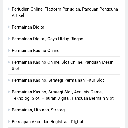
Perjudian Online, Platform Perjudian, Panduan Pengguna
Artikel:
Permainan Digital
Permainan Digital, Gaya Hidup Ringan
Permainan Kasino Online
Permainan Kasino Online, Slot Online, Panduan Mesin
Slot
Permainan Kasino, Strategi Permainan, Fitur Slot
Permainan Kasino, Strategi Slot, Analisis Game,
Teknologi Slot, Hiburan Digital, Panduan Bermain Slot
Permainan, Hiburan, Strategi
Persiapan Akun dan Registrasi Digital