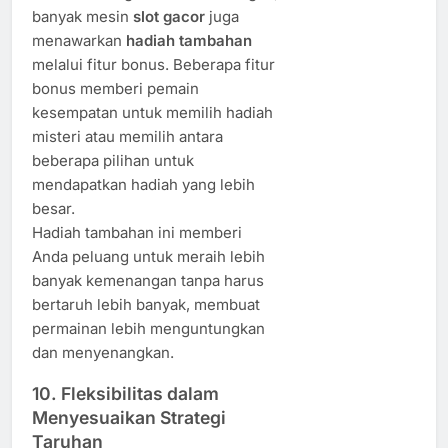
banyak mesin
slot gacor
juga
menawarkan
hadiah tambahan
melalui fitur bonus. Beberapa fitur
bonus memberi pemain
kesempatan untuk memilih hadiah
misteri atau memilih antara
beberapa pilihan untuk
mendapatkan hadiah yang lebih
besar.
Hadiah tambahan ini memberi
Anda peluang untuk meraih lebih
banyak kemenangan tanpa harus
bertaruh lebih banyak, membuat
permainan lebih menguntungkan
dan menyenangkan.
10.
Fleksibilitas dalam
Menyesuaikan Strategi
Taruhan