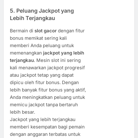
5.
Peluang Jackpot yang
Lebih Terjangkau
Bermain di
slot gacor
dengan fitur
bonus memikat sering kali
memberi Anda peluang untuk
memenangkan
jackpot yang lebih
terjangkau
. Mesin slot ini sering
kali menawarkan jackpot progresif
atau jackpot tetap yang dapat
dipicu oleh fitur bonus. Dengan
lebih banyak fitur bonus yang aktif,
Anda meningkatkan peluang untuk
memicu jackpot tanpa bertaruh
lebih besar.
Jackpot yang lebih terjangkau
memberi kesempatan bagi pemain
dengan anggaran terbatas untuk