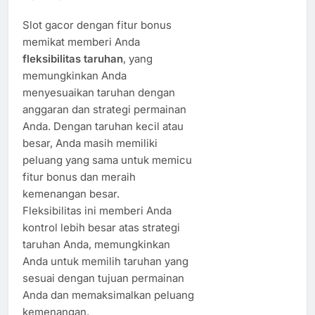
Slot gacor dengan fitur bonus
memikat memberi Anda
fleksibilitas taruhan
, yang
memungkinkan Anda
menyesuaikan taruhan dengan
anggaran dan strategi permainan
Anda. Dengan taruhan kecil atau
besar, Anda masih memiliki
peluang yang sama untuk memicu
fitur bonus dan meraih
kemenangan besar.
Fleksibilitas ini memberi Anda
kontrol lebih besar atas strategi
taruhan Anda, memungkinkan
Anda untuk memilih taruhan yang
sesuai dengan tujuan permainan
Anda dan memaksimalkan peluang
kemenangan.