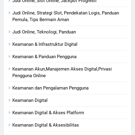
Judi Online, Slot Online, Jackpot Progresif
Judi Online, Strategi Slot, Pendekatan Logis, Panduan
Pemula, Tips Bermain Aman
Judi Online, Teknologi, Panduan
Keamanan & Infrastruktur Digital
Keamanan & Panduan Pengguna
Keamanan Akun,Manajemen Akses Digital,Privasi
Pengguna Online
Keamanan dan Pengalaman Pengguna
Keamanan Digital
Keamanan Digital & Akses Platform
Keamanan Digital & Aksesibilitas