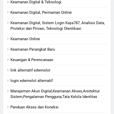
Keamanan Digital & Teknologi
Keamanan Digital, Permainan Online
Keamanan Digital, Sistem Login Kaya787, Analisis Data,
Proteksi dan Privasi, Teknologi Otentikasi
Keamanan Online
Keamanan Perangkat Baru
Keuangan & Perencanaan
link alternatif edwinslot
login edwinslot alternatif
Manajemen Akun Digital,Keamanan Akses,Arsitektur
Sistem,Pengalaman Pengguna,Tata Kelola Identitas
Panduan Akses dan Koneksi