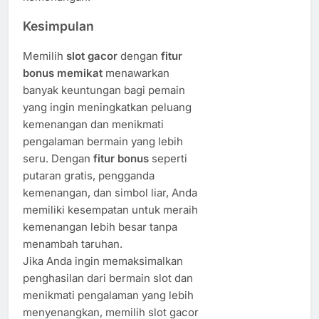
Kesimpulan
Memilih
slot gacor
dengan
fitur
bonus memikat
menawarkan
banyak keuntungan bagi pemain
yang ingin meningkatkan peluang
kemenangan dan menikmati
pengalaman bermain yang lebih
seru. Dengan
fitur bonus
seperti
putaran gratis, pengganda
kemenangan, dan simbol liar, Anda
memiliki kesempatan untuk meraih
kemenangan lebih besar tanpa
menambah taruhan.
Jika Anda ingin memaksimalkan
penghasilan dari bermain slot dan
menikmati pengalaman yang lebih
menyenangkan, memilih slot gacor