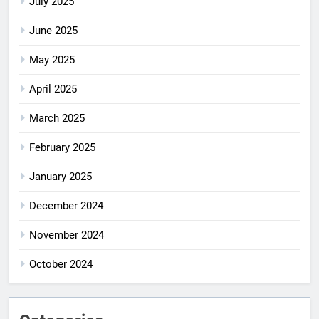
July 2025
June 2025
May 2025
April 2025
March 2025
February 2025
January 2025
December 2024
November 2024
October 2024