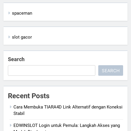
spaceman
slot gacor
Search
SEARCH
Recent Posts
Cara Membuka TIARA4D Link Alternatif dengan Koneksi
Stabil
EDWINSLOT Login untuk Pemula: Langkah Akses yang