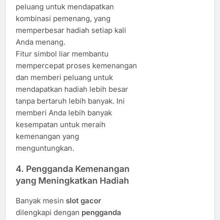
peluang untuk mendapatkan
kombinasi pemenang, yang
memperbesar hadiah setiap kali
Anda menang.
Fitur simbol liar membantu
mempercepat proses kemenangan
dan memberi peluang untuk
mendapatkan hadiah lebih besar
tanpa bertaruh lebih banyak. Ini
memberi Anda lebih banyak
kesempatan untuk meraih
kemenangan yang
menguntungkan.
4.
Pengganda Kemenangan
yang Meningkatkan Hadiah
Banyak mesin
slot gacor
dilengkapi dengan
pengganda