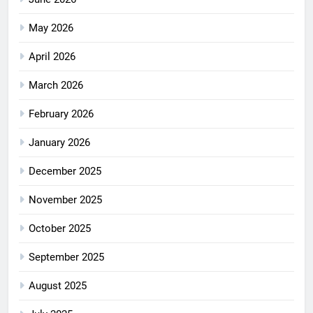
May 2026
April 2026
March 2026
February 2026
January 2026
December 2025
November 2025
October 2025
September 2025
August 2025