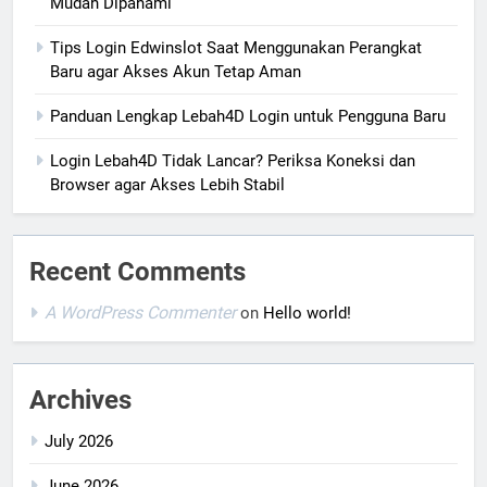
Mudah Dipahami
Tips Login Edwinslot Saat Menggunakan Perangkat
Baru agar Akses Akun Tetap Aman
Panduan Lengkap Lebah4D Login untuk Pengguna Baru
Login Lebah4D Tidak Lancar? Periksa Koneksi dan
Browser agar Akses Lebih Stabil
Recent Comments
A WordPress Commenter
on
Hello world!
Archives
July 2026
June 2026