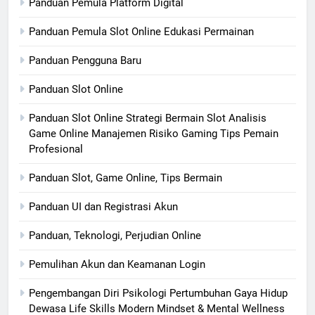
Panduan Pemula Platform Digital
Panduan Pemula Slot Online Edukasi Permainan
Panduan Pengguna Baru
Panduan Slot Online
Panduan Slot Online Strategi Bermain Slot Analisis
Game Online Manajemen Risiko Gaming Tips Pemain
Profesional
Panduan Slot, Game Online, Tips Bermain
Panduan UI dan Registrasi Akun
Panduan, Teknologi, Perjudian Online
Pemulihan Akun dan Keamanan Login
Pengembangan Diri Psikologi Pertumbuhan Gaya Hidup
Dewasa Life Skills Modern Mindset & Mental Wellness