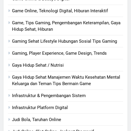
Game Online, Teknologi Digital, Hiburan Interaktif
Game, Tips Gaming, Pengembangan Keterampilan, Gaya
Hidup Sehat, Hiburan
Gaming Sehat Lifestyle Hubungan Sosial Tips Gaming
Gaming, Player Experience, Game Design, Trends
Gaya Hidup Sehat / Nutrisi
Gaya Hidup Sehat Manajemen Waktu Kesehatan Mental
Keluarga dan Teman Tips Bermain Game
Infrastruktur & Pengembangan Sistem
Infrastruktur Platform Digital
Judi Bola, Taruhan Online