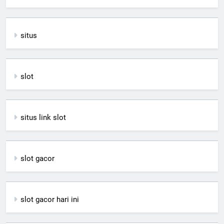
situs
slot
situs link slot
slot gacor
slot gacor hari ini