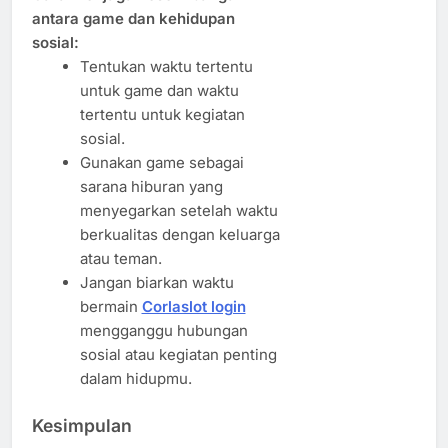
antara game dan kehidupan
sosial:
Tentukan waktu tertentu
untuk game dan waktu
tertentu untuk kegiatan
sosial.
Gunakan game sebagai
sarana hiburan yang
menyegarkan setelah waktu
berkualitas dengan keluarga
atau teman.
Jangan biarkan waktu
bermain
Corlaslot login
mengganggu hubungan
sosial atau kegiatan penting
dalam hidupmu.
Kesimpulan