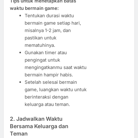
Tips untuk menetapkan batas
waktu bermain game:
Tentukan durasi waktu
bermain game setiap hari,
misalnya 1-2 jam, dan
pastikan untuk
mematuhinya.
Gunakan timer atau
pengingat untuk
mengingatkanmu saat waktu
bermain hampir habis.
Setelah selesai bermain
game, luangkan waktu untuk
berinteraksi dengan
keluarga atau teman.
2.
Jadwalkan Waktu
Bersama Keluarga dan
Teman