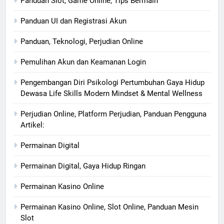
Panduan Slot, Game Online, Tips Bermain
Panduan UI dan Registrasi Akun
Panduan, Teknologi, Perjudian Online
Pemulihan Akun dan Keamanan Login
Pengembangan Diri Psikologi Pertumbuhan Gaya Hidup
Dewasa Life Skills Modern Mindset & Mental Wellness
Perjudian Online, Platform Perjudian, Panduan Pengguna
Artikel:
Permainan Digital
Permainan Digital, Gaya Hidup Ringan
Permainan Kasino Online
Permainan Kasino Online, Slot Online, Panduan Mesin
Slot