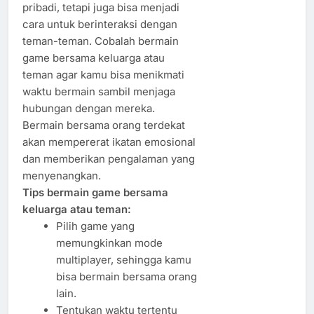
pribadi, tetapi juga bisa menjadi
cara untuk berinteraksi dengan
teman-teman. Cobalah bermain
game bersama keluarga atau
teman agar kamu bisa menikmati
waktu bermain sambil menjaga
hubungan dengan mereka.
Bermain bersama orang terdekat
akan mempererat ikatan emosional
dan memberikan pengalaman yang
menyenangkan.
Tips bermain game bersama
keluarga atau teman:
Pilih game yang
memungkinkan mode
multiplayer, sehingga kamu
bisa bermain bersama orang
lain.
Tentukan waktu tertentu