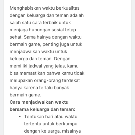
Menghabiskan waktu berkualitas
dengan keluarga dan teman adalah
salah satu cara terbaik untuk
menjaga hubungan sosial tetap
sehat. Sama halnya dengan waktu
bermain game, penting juga untuk
menjadwalkan waktu untuk
keluarga dan teman. Dengan
memiliki jadwal yang jelas, kamu
bisa memastikan bahwa kamu tidak
melupakan orang-orang terdekat
hanya karena terlalu banyak
bermain game.
Cara menjadwalkan waktu
bersama keluarga dan teman:
Tentukan hari atau waktu
tertentu untuk berkumpul
dengan keluarga, misalnya