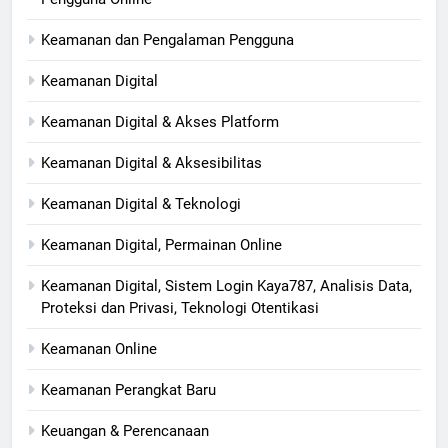
Keamanan dan Pengalaman Pengguna
Keamanan Digital
Keamanan Digital & Akses Platform
Keamanan Digital & Aksesibilitas
Keamanan Digital & Teknologi
Keamanan Digital, Permainan Online
Keamanan Digital, Sistem Login Kaya787, Analisis Data,
Proteksi dan Privasi, Teknologi Otentikasi
Keamanan Online
Keamanan Perangkat Baru
Keuangan & Perencanaan