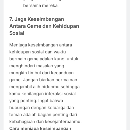
bersama mereka.
7.
Jaga Keseimbangan
Antara Game dan Kehidupan
Sosial
Menjaga keseimbangan antara
kehidupan sosial dan waktu
bermain game adalah kunci untuk
menghindari masalah yang
mungkin timbul dari kecanduan
game. Jangan biarkan permainan
mengambil alih hidupmu sehingga
kamu kehilangan interaksi sosial
yang penting. Ingat bahwa
hubungan dengan keluarga dan
teman adalah bagian penting dari
kebahagiaan dan kesejahteraanmu.
Cara menjaga keseimbangan