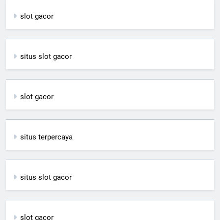
slot gacor
situs slot gacor
slot gacor
situs terpercaya
situs slot gacor
slot gacor