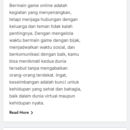
Bermain game online adalah
kegiatan yang menyenangkan,
tetapi menjaga hubungan dengan
keluarga dan teman tidak kalah
pentingnya. Dengan mengelola
waktu bermain game dengan bijak,
menjadwalkan waktu sosial, dan
berkomunikasi dengan baik, kamu
bisa menikmati kedua dunia
tersebut tanpa mengabaikan
orang-orang terdekat. Ingat,
keseimbangan adalah kunci untuk
kehidupan yang sehat dan bahagia,
baik dalam dunia virtual maupun
kehidupan nyata.
Read More