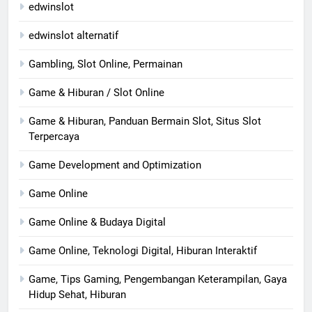
edwinslot
edwinslot alternatif
Gambling, Slot Online, Permainan
Game & Hiburan / Slot Online
Game & Hiburan, Panduan Bermain Slot, Situs Slot
Terpercaya
Game Development and Optimization
Game Online
Game Online & Budaya Digital
Game Online, Teknologi Digital, Hiburan Interaktif
Game, Tips Gaming, Pengembangan Keterampilan, Gaya
Hidup Sehat, Hiburan