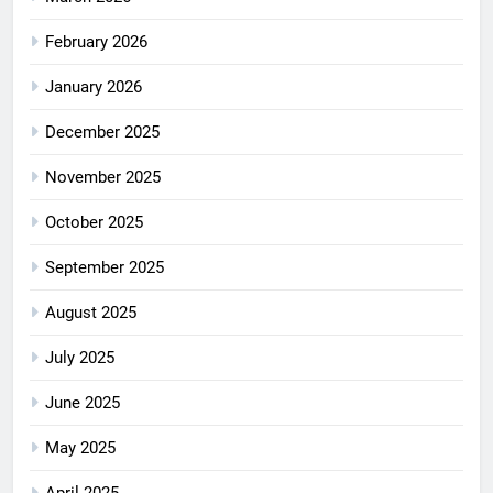
February 2026
January 2026
December 2025
November 2025
October 2025
September 2025
August 2025
July 2025
June 2025
May 2025
April 2025