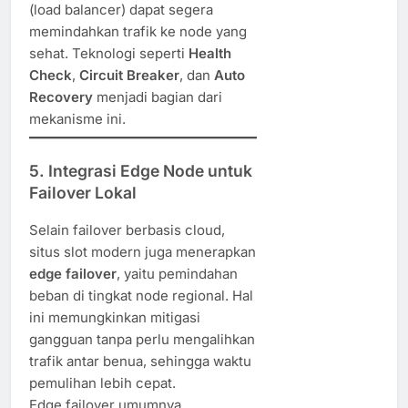
(load balancer) dapat segera
memindahkan trafik ke node yang
sehat. Teknologi seperti
Health
Check
,
Circuit Breaker
, dan
Auto
Recovery
menjadi bagian dari
mekanisme ini.
5. Integrasi Edge Node untuk
Failover Lokal
Selain failover berbasis cloud,
situs slot modern juga menerapkan
edge failover
, yaitu pemindahan
beban di tingkat node regional. Hal
ini memungkinkan mitigasi
gangguan tanpa perlu mengalihkan
trafik antar benua, sehingga waktu
pemulihan lebih cepat.
Edge failover umumnya