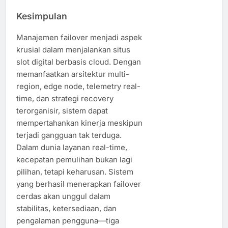
Kesimpulan
Manajemen failover menjadi aspek
krusial dalam menjalankan situs
slot digital berbasis cloud. Dengan
memanfaatkan arsitektur multi-
region, edge node, telemetry real-
time, dan strategi recovery
terorganisir, sistem dapat
mempertahankan kinerja meskipun
terjadi gangguan tak terduga.
Dalam dunia layanan real-time,
kecepatan pemulihan bukan lagi
pilihan, tetapi keharusan. Sistem
yang berhasil menerapkan failover
cerdas akan unggul dalam
stabilitas, ketersediaan, dan
pengalaman pengguna—tiga