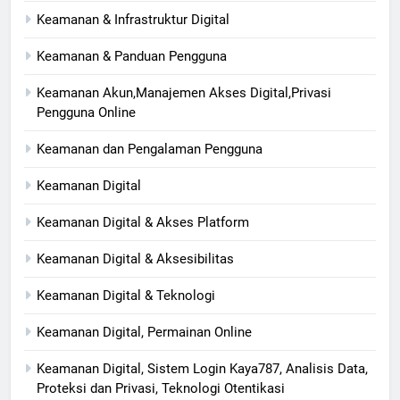
Keamanan & Infrastruktur Digital
Keamanan & Panduan Pengguna
Keamanan Akun,Manajemen Akses Digital,Privasi
Pengguna Online
Keamanan dan Pengalaman Pengguna
Keamanan Digital
Keamanan Digital & Akses Platform
Keamanan Digital & Aksesibilitas
Keamanan Digital & Teknologi
Keamanan Digital, Permainan Online
Keamanan Digital, Sistem Login Kaya787, Analisis Data,
Proteksi dan Privasi, Teknologi Otentikasi