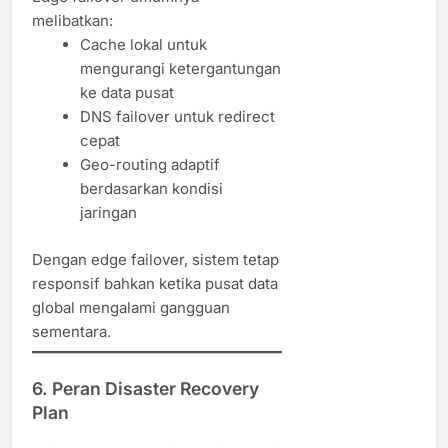
melibatkan:
Cache lokal untuk
mengurangi ketergantungan
ke data pusat
DNS failover untuk redirect
cepat
Geo-routing adaptif
berdasarkan kondisi
jaringan
Dengan edge failover, sistem tetap
responsif bahkan ketika pusat data
global mengalami gangguan
sementara.
6. Peran Disaster Recovery
Plan