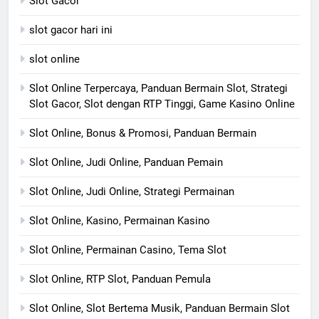
Slot Gacor
slot gacor hari ini
slot online
Slot Online Terpercaya, Panduan Bermain Slot, Strategi
Slot Gacor, Slot dengan RTP Tinggi, Game Kasino Online
Slot Online, Bonus & Promosi, Panduan Bermain
Slot Online, Judi Online, Panduan Pemain
Slot Online, Judi Online, Strategi Permainan
Slot Online, Kasino, Permainan Kasino
Slot Online, Permainan Casino, Tema Slot
Slot Online, RTP Slot, Panduan Pemula
Slot Online, Slot Bertema Musik, Panduan Bermain Slot