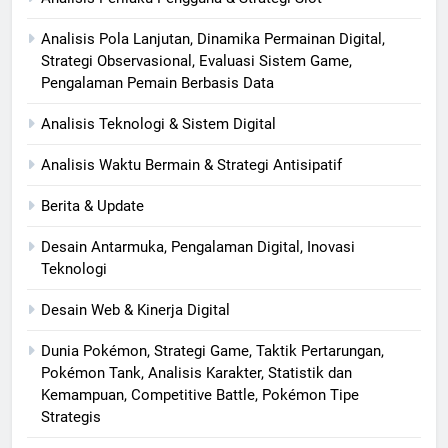
Analisis Pola Lanjutan, Dinamika Permainan Digital,
Strategi Observasional, Evaluasi Sistem Game,
Pengalaman Pemain Berbasis Data
Analisis Teknologi & Sistem Digital
Analisis Waktu Bermain & Strategi Antisipatif
Berita & Update
Desain Antarmuka, Pengalaman Digital, Inovasi
Teknologi
Desain Web & Kinerja Digital
Dunia Pokémon, Strategi Game, Taktik Pertarungan,
Pokémon Tank, Analisis Karakter, Statistik dan
Kemampuan, Competitive Battle, Pokémon Tipe
Strategis