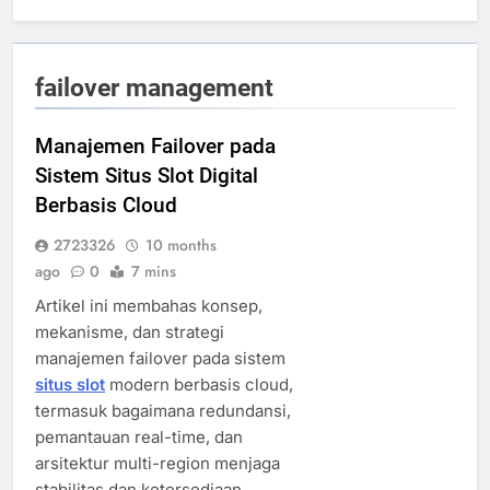
failover management
Manajemen Failover pada
Sistem Situs Slot Digital
Berbasis Cloud
2723326
10 months
ago
0
7 mins
Artikel ini membahas konsep,
mekanisme, dan strategi
manajemen failover pada sistem
situs slot
modern berbasis cloud,
termasuk bagaimana redundansi,
pemantauan real-time, dan
arsitektur multi-region menjaga
stabilitas dan ketersediaan