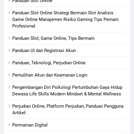
Panduan Slot Online
Panduan Slot Online Strategi Bermain Slot Analisis
Game Online Manajemen Risiko Gaming Tips Pemain
Profesional
Panduan Slot, Game Online, Tips Bermain
Panduan UI dan Registrasi Akun
Panduan, Teknologi, Perjudian Online
Pemulihan Akun dan Keamanan Login
Pengembangan Diri Psikologi Pertumbuhan Gaya Hidup
Dewasa Life Skills Modern Mindset & Mental Wellness
Perjudian Online, Platform Perjudian, Panduan Pengguna
Artikel:
Permainan Digital