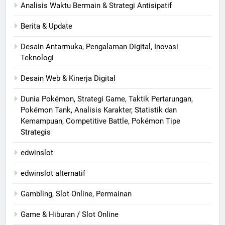
Analisis Waktu Bermain & Strategi Antisipatif
Berita & Update
Desain Antarmuka, Pengalaman Digital, Inovasi
Teknologi
Desain Web & Kinerja Digital
Dunia Pokémon, Strategi Game, Taktik Pertarungan,
Pokémon Tank, Analisis Karakter, Statistik dan
Kemampuan, Competitive Battle, Pokémon Tipe
Strategis
edwinslot
edwinslot alternatif
Gambling, Slot Online, Permainan
Game & Hiburan / Slot Online