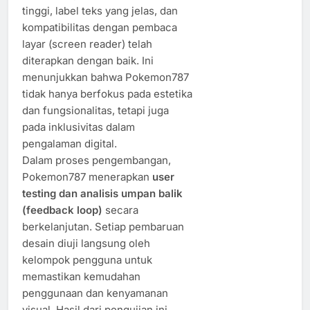
tinggi, label teks yang jelas, dan
kompatibilitas dengan pembaca
layar (screen reader) telah
diterapkan dengan baik. Ini
menunjukkan bahwa Pokemon787
tidak hanya berfokus pada estetika
dan fungsionalitas, tetapi juga
pada inklusivitas dalam
pengalaman digital.
Dalam proses pengembangan,
Pokemon787 menerapkan
user
testing dan analisis umpan balik
(feedback loop)
secara
berkelanjutan. Setiap pembaruan
desain diuji langsung oleh
kelompok pengguna untuk
memastikan kemudahan
penggunaan dan kenyamanan
visual. Hasil dari pengujian ini