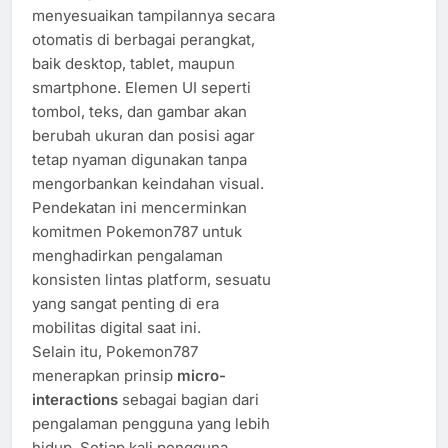
menyesuaikan tampilannya secara
otomatis di berbagai perangkat,
baik desktop, tablet, maupun
smartphone. Elemen UI seperti
tombol, teks, dan gambar akan
berubah ukuran dan posisi agar
tetap nyaman digunakan tanpa
mengorbankan keindahan visual.
Pendekatan ini mencerminkan
komitmen Pokemon787 untuk
menghadirkan pengalaman
konsisten lintas platform, sesuatu
yang sangat penting di era
mobilitas digital saat ini.
Selain itu, Pokemon787
menerapkan prinsip
micro-
interactions
sebagai bagian dari
pengalaman pengguna yang lebih
hidup. Setiap kali pengguna