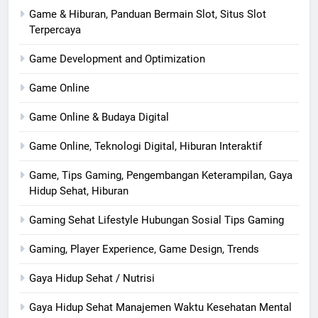
Game & Hiburan, Panduan Bermain Slot, Situs Slot
Terpercaya
Game Development and Optimization
Game Online
Game Online & Budaya Digital
Game Online, Teknologi Digital, Hiburan Interaktif
Game, Tips Gaming, Pengembangan Keterampilan, Gaya
Hidup Sehat, Hiburan
Gaming Sehat Lifestyle Hubungan Sosial Tips Gaming
Gaming, Player Experience, Game Design, Trends
Gaya Hidup Sehat / Nutrisi
Gaya Hidup Sehat Manajemen Waktu Kesehatan Mental