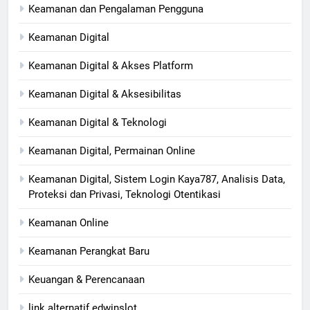
Keamanan dan Pengalaman Pengguna
Keamanan Digital
Keamanan Digital & Akses Platform
Keamanan Digital & Aksesibilitas
Keamanan Digital & Teknologi
Keamanan Digital, Permainan Online
Keamanan Digital, Sistem Login Kaya787, Analisis Data,
Proteksi dan Privasi, Teknologi Otentikasi
Keamanan Online
Keamanan Perangkat Baru
Keuangan & Perencanaan
link alternatif edwinslot