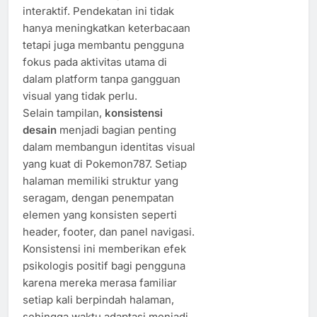
interaktif. Pendekatan ini tidak
hanya meningkatkan keterbacaan
tetapi juga membantu pengguna
fokus pada aktivitas utama di
dalam platform tanpa gangguan
visual yang tidak perlu.
Selain tampilan,
konsistensi
desain
menjadi bagian penting
dalam membangun identitas visual
yang kuat di Pokemon787. Setiap
halaman memiliki struktur yang
seragam, dengan penempatan
elemen yang konsisten seperti
header, footer, dan panel navigasi.
Konsistensi ini memberikan efek
psikologis positif bagi pengguna
karena mereka merasa familiar
setiap kali berpindah halaman,
sehingga waktu adaptasi menjadi