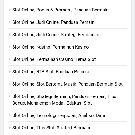
Slot Online, Bonus & Promosi, Panduan Bermain
Slot Online, Judi Online, Panduan Pemain
Slot Online, Judi Online, Strategi Permainan
Slot Online, Kasino, Permainan Kasino
Slot Online, Permainan Casino, Tema Slot
Slot Online, RTP Slot, Panduan Pemula
Slot Online, Slot Bertema Musik, Panduan Bermain Slot
Slot Online, Strategi Bermain, Panduan Pemain, Tips
Bonus, Manajemen Modal, Edukasi Slot
Slot Online, Teknologi Perjudian, Analisis Data
Slot Online, Tips Slot, Strategi Bermain