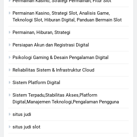
Permainan Kasino, Strategi Permainan, Fitur Slot
Permainan Kasino, Strategi Slot, Analisis Game,
Teknologi Slot, Hiburan Digital, Panduan Bermain Slot
Permainan, Hiburan, Strategi
Persiapan Akun dan Registrasi Digital
Psikologi Gaming & Desain Pengalaman Digital
Reliabilitas Sistem & Infrastruktur Cloud
Sistem Platform Digital
Sistem Terpadu,Stabilitas Akses,Platform
Digital,Manajemen Teknologi,Pengalaman Pengguna
situs judi
situs judi slot