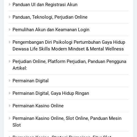
Panduan UI dan Registrasi Akun
Panduan, Teknologi, Perjudian Online
Pemulihan Akun dan Keamanan Login
Pengembangan Diri Psikologi Pertumbuhan Gaya Hidup
Dewasa Life Skills Modern Mindset & Mental Wellness
Perjudian Online, Platform Perjudian, Panduan Pengguna
Artikel:
Permainan Digital
Permainan Digital, Gaya Hidup Ringan
Permainan Kasino Online
Permainan Kasino Online, Slot Online, Panduan Mesin
Slot