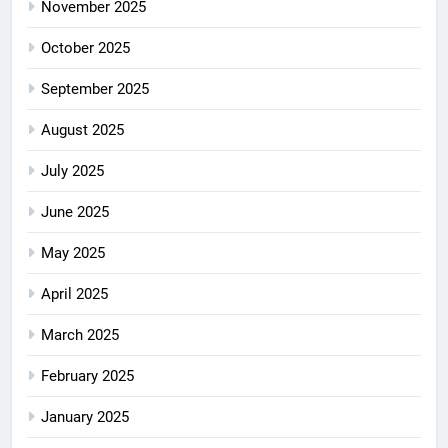
November 2025
October 2025
September 2025
August 2025
July 2025
June 2025
May 2025
April 2025
March 2025
February 2025
January 2025